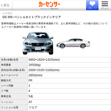
戻る
お気に入り
メニュー
レクサス
GS 350 パッショネイトブラックインテリア
新車時価格はメーカー発表当時の車両本体価格です。また基本情報など、その他の項目について
もメーカー発表時の情報に基いています。
4850×1820×1425(mm)
全長x全幅x全高
1650(kg)
車両重量
2000×1535×1160(mm)
室内(全長x全幅x全高)
2850(mm)
ホイールベース
FR
駆動方式
2
シート列数
4
ドア数
5名
乗車定員
AT
ミッション
フロア
ミッション位置