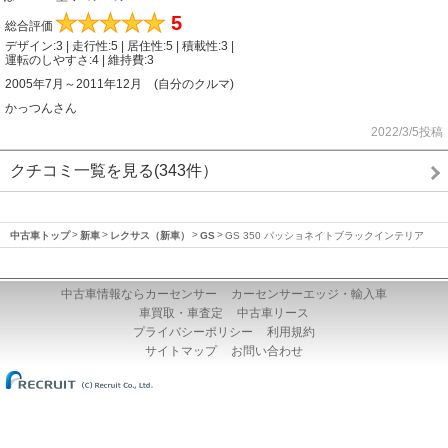
★
★
★
★
★
5
総合評価
デザイン:3 | 走行性:5 | 居住性:5 | 積載性:3 |
運転のしやすさ:4 | 維持費:3
2005年7月～2011年12月 (自分のクルマ)
かっつんさん
2022/3/5投稿
クチコミ一覧を見る(343件）
中古車トップ
新車
レクサス（新車）
GS
GS 350 パッショネイトブラックインテリア
中古車情報ならカーセンサー
カーセンサーエッジ・輸入車
車買取・車査定
中古車リース
プライバシーポリシー
利用規約
サイトマップ
お問い合わせ