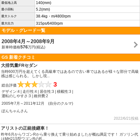
140(mm)
最低地上高
5.2(mm)
最小回転
38.4kg・m/4800rpm
最大トルク
315ps/6400rpm
最大出力
モデル・グレード一覧
2008年4月～2008年9月
576
新車時価格
万円(税込)
GS 新着クチコミ
大排気量FRセダン
当時600万円を超えてくる高級車ではあるので古い車ではあるが様々な部分で高級
感は感じられる。 しかし現...
★
★
★
★
★
3
総合評価
デザイン:4 | 走行性:4 | 居住性:3 | 積載性:3 |
運転のしやすさ:3 | 維持費:2
2005年7月～2011年12月 (自分のクルマ)
ぽんちゃんさん
2022/6/21投稿
アリストの正統後継車！
昨年6月からワゴンRから乗り換えて乗り始めましたが概ね満足です！ ガソリン代
はMH21S型ワゴンRのR...