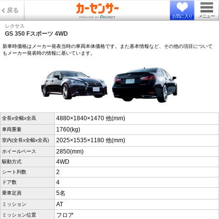
戻る
お気に入り
メニュー
レクサス
GS 350 Fスポーツ 4WD
新車時価格はメーカー発表当時の車両本体価格です。また基本情報など、その他の項目について
もメーカー発表時の情報に基いています。
4880×1840×1470 他(mm)
全長x全幅x全高
1760(kg)
車両重量
2025×1535×1180 他(mm)
室内(全長x全幅x全高)
2850(mm)
ホイールベース
4WD
駆動方式
2
シート列数
4
ドア数
5名
乗車定員
AT
ミッション
フロア
ミッション位置