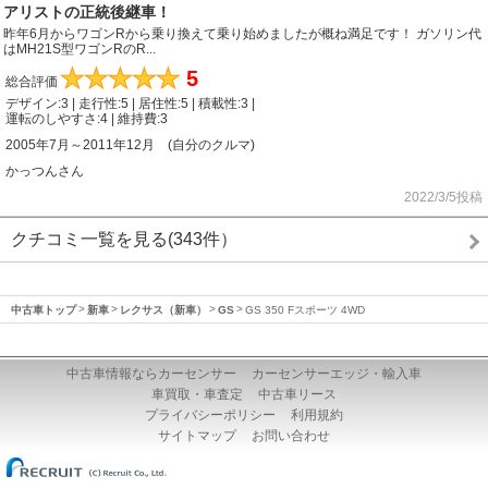
アリストの正統後継車！
昨年6月からワゴンRから乗り換えて乗り始めましたが概ね満足です！ ガソリン代
はMH21S型ワゴンRのR...
★
★
★
★
★
5
総合評価
デザイン:3 | 走行性:5 | 居住性:5 | 積載性:3 |
運転のしやすさ:4 | 維持費:3
2005年7月～2011年12月 (自分のクルマ)
かっつんさん
2022/3/5投稿
クチコミ一覧を見る(343件）
中古車トップ
新車
レクサス（新車）
GS
GS 350 Fスポーツ 4WD
中古車情報ならカーセンサー
カーセンサーエッジ・輸入車
車買取・車査定
中古車リース
プライバシーポリシー
利用規約
サイトマップ
お問い合わせ