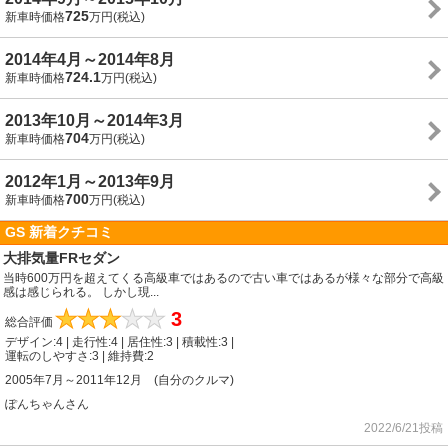
725
新車時価格
万円(税込)
2014年4月～2014年8月
724.1
新車時価格
万円(税込)
2013年10月～2014年3月
704
新車時価格
万円(税込)
2012年1月～2013年9月
700
新車時価格
万円(税込)
GS 新着クチコミ
大排気量FRセダン
当時600万円を超えてくる高級車ではあるので古い車ではあるが様々な部分で高級
感は感じられる。 しかし現...
★
★
★
★
★
3
総合評価
デザイン:4 | 走行性:4 | 居住性:3 | 積載性:3 |
運転のしやすさ:3 | 維持費:2
2005年7月～2011年12月 (自分のクルマ)
ぽんちゃんさん
2022/6/21投稿