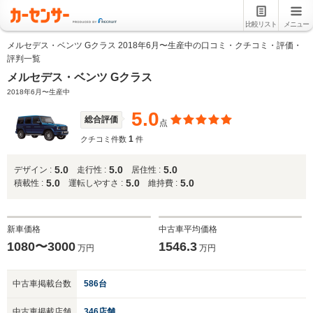
比較リスト
メニュー
メルセデス・ベンツ Gクラス 2018年6月〜生産中の口コミ・クチコミ・評価・
評判一覧
メルセデス・ベンツ Gクラス
2018年6月〜生産中
5.0
総合評価
点
1
クチコミ件数
件
5.0
5.0
5.0
デザイン :
走行性 :
居住性 :
5.0
5.0
5.0
積載性 :
運転しやすさ :
維持費 :
新車価格
中古車平均価格
1080〜3000
1546.3
万円
万円
中古車掲載台数
586台
中古車掲載店舗
346店舗