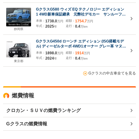
GクラスG580 ウィズ EQ テクノロジー エディション
1 4WD新車保証継承 元弊社デモカー サンルーフ
前後純正ドライブレコーダー シートヒーター シー
本体：
1738.0
総額：
1754.7
万円
万円
トベンチレーター Gロゴ入りドアボタン Gロゴ入
年式：
2025
走行：
0.4
年
万km
りプロジェクター エナジャイジングパッケージプラ
静岡県
ス
GクラスG450d ローンチ エディション (ISG搭載モデ
ル) ディーゼルターボ 4WD1オーナー グレー革 マヌフ
ァクトゥーアプログラム+ AMGラインパッケージ ア
本体：
1898.0
総額：
1914
万円
万円
ダプティブダンパー ナッパレザーダッシュボード ヒ
年式：
2024
走行：
0.4
年
万km
ーター付スポーツステアリング 温冷カップホルダー
東京都
パークアシスト
Gクラスの中古車全てを見る
燃費情報
クロカン・ＳＵＶの燃費ランキング
Gクラスの燃費情報