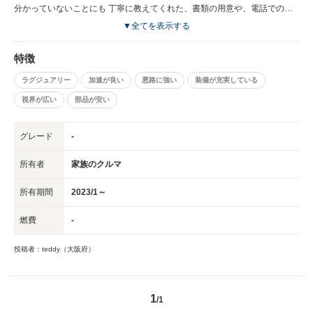
分かっていないことにも 丁寧に教えてくれた、書類の用意や、電話での対
応も素晴らしかったです！
▼全てを表示する
特徴
ラグジュアリー
加速が良い
悪路に強い
装備が充実している
視界が広い
部品が安い
グレード
-
所有者
家族のクルマ
所有期間
2023/1～
燃費
-
投稿者：teddy（大阪府）
1
/1