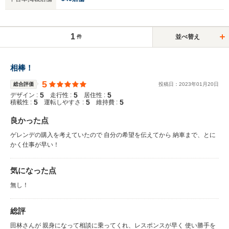
1
並べ替え
件
相棒！
5
総合評価
投稿日：
2023
年
01
月
20
日
5
5
5
デザイン :
走行性 :
居住性 :
5
5
5
積載性 :
運転しやすさ :
維持費 :
良かった点
ゲレンデの購入を考えていたので 自分の希望を伝えてから 納車まで、とに
かく仕事が早い！
気になった点
無し！
総評
田林さんが 親身になって相談に乗ってくれ、レスポンスが早く 使い勝手を