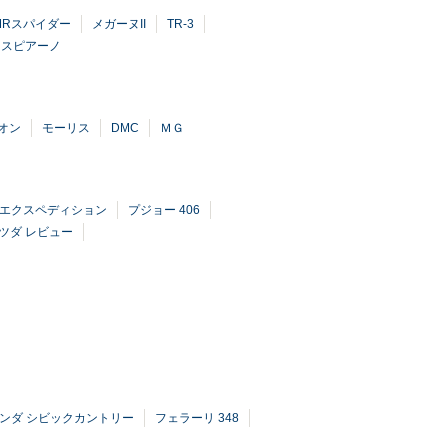
MRスパイダー
メガーヌII
TR-3
スピアーノ
オン
モーリス
DMC
ＭＧ
 エクスペディション
プジョー 406
ツダ レビュー
ンダ シビックカントリー
フェラーリ 348