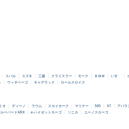
スバル
スズキ
三菱
クライスラー
モーク
ＢＭＷ
いすゞ
ス
ウィネベーゴ
キャデラック
ロールスロイス
ミオ
ディーノ
ラウム
スカイホーク
マリナー
595
X7
アバラ
ルーバードARX
e-ハイゼットカーゴ
ソニカ
ユーノスカーゴ