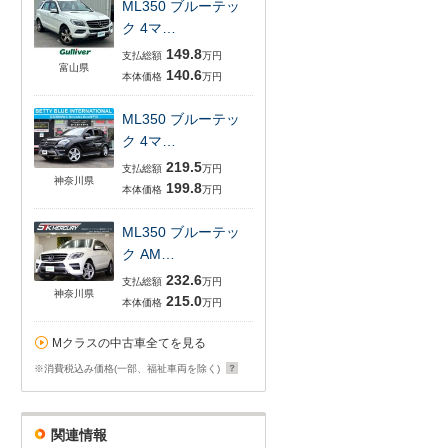
ML350 ブルーテッ
ク 4マ…
149.8
支払総額
万円
富山県
140.6
本体価格
万円
ML350 ブルーテッ
ク 4マ…
219.5
支払総額
万円
神奈川県
199.8
本体価格
万円
ML350 ブルーテッ
ク AM…
232.6
支払総額
万円
神奈川県
215.0
本体価格
万円
Mクラスの中古車全てを見る
※消費税込み価格(一部、福祉車両を除く)
関連情報