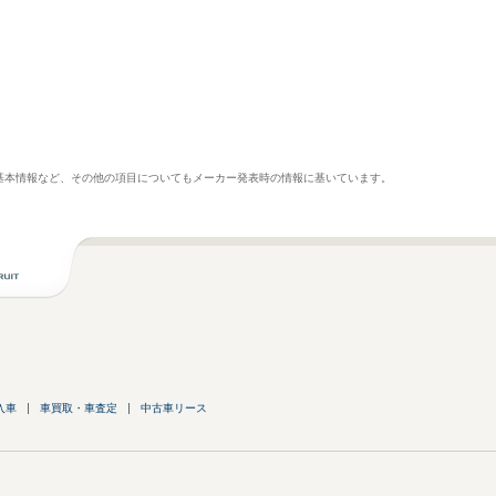
基本情報など、その他の項目についてもメーカー発表時の情報に基いています。
入車
車買取・車査定
中古車リース