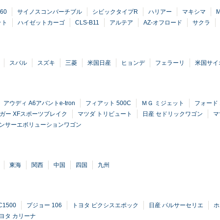
60
サイノスコンバーチブル
シビックタイプR
ハリアー
マキシマ
ット
ハイゼットカーゴ
CLS-B11
アルテア
AZ-オフロード
サクラ
スバル
スズキ
三菱
米国日産
ヒョンデ
フェラーリ
米国サイ
アウディ A6アバントe-tron
フィアット 500C
ＭＧ ミジェット
フォード
ガー XFスポーツブレイク
マツダ トリビュート
日産 セドリックワゴン
マ
ランサーエボリューションワゴン
東海
関西
中国
四国
九州
1500
プジョー 106
トヨタ ピクシスエポック
日産 パルサーセリエ
ホ
ヨタ カリーナ