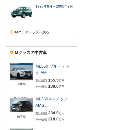
1998年8月～2005年9月
Mクラストップへ戻る
Mクラスの中古車
ML350 ブルーテッ
ク AM…
155.5
支払総額
万円
兵庫県
138.0
本体価格
万円
ML350 4マチック
AMG…
234.9
支払総額
万円
埼玉県
218.0
本体価格
万円