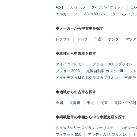
AZ-1
ガゼール
ダイナハイブリッド
CX-
エルカミーノ
AD-MAXバン
クーペフィア
◆メーカーから中古車を探す
レクサス
トヨタ
日産
ホンダ
マツダ
◆車種から中古車を探す
ダイハツ パイザー
プジョー 306カブリオレ
プジョー 3008
光岡自動車 ガリューIII
ジャ
メルセデスＡＭＧ Cクラスカブリオレ
三菱 
◆地域から中古車を探す
全国
北海道
東北
関東
北陸・甲信越
◆掲載物件の車種から中古車販売店を探す
ＢＭＷ 5シリーズグランツーリスモ
シボレー C
フィアット 850
アウディ A4カブリオレ
ト