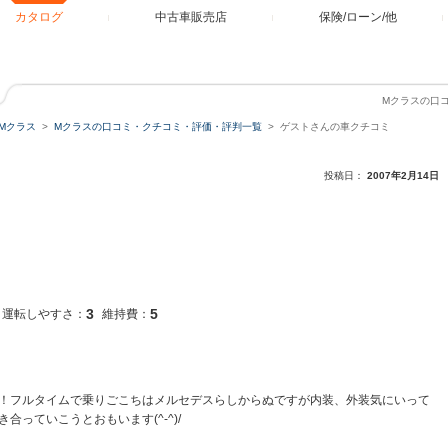
カタログ
中古車販売店
保険/ローン/他
Mクラスの口
Mクラス
Mクラスの口コミ・クチコミ・評価・評判一覧
ゲストさんの車クチコミ
投稿日：
2007年2月14日
3
5
運転しやすさ：
維持費：
！フルタイムで乗りごこちはメルセデスらしからぬですが内装、外装気にいって
っていこうとおもいます(^-^)/