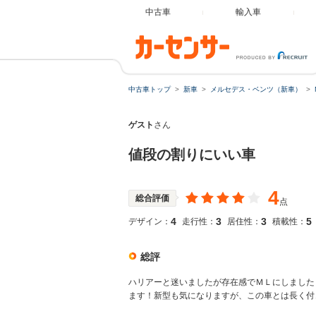
中古車
輸入車
中古車トップ
新車
メルセデス・ベンツ（新車）
ゲスト
さん
値段の割りにいい車
4
総合評価
点
4
3
3
5
デザイン：
走行性：
居住性：
積載性：
総評
ハリアーと迷いましたが存在感でＭＬにしました
ます！新型も気になりますが、この車とは長く付き合