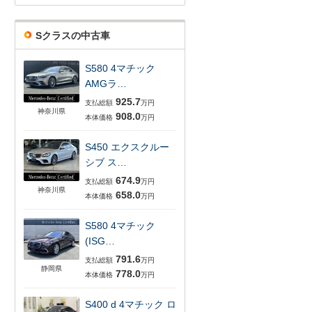
Sクラスの中古車
S580 4マチック
AMGラ…
925.7
支払総額
万円
神奈川県
908.0
本体価格
万円
S450 エクスクルー
シブ ス…
674.9
支払総額
万円
神奈川県
658.0
本体価格
万円
S580 4マチック
(ISG…
791.6
支払総額
万円
静岡県
778.0
本体価格
万円
S400 d 4マチック ロ