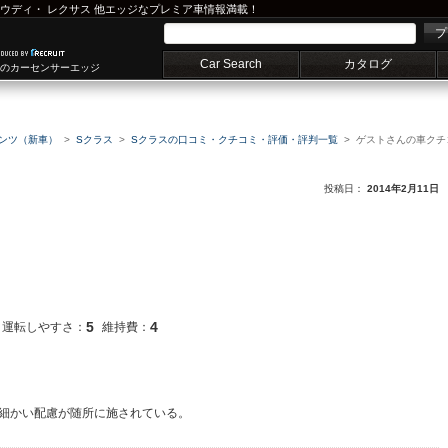
ウディ
・
レクサス
他エッジなプレミア車情報満載！
プ
Car Search
カタログ
車のカーセンサーエッジ
ンツ（新車）
Sクラス
Sクラスの口コミ・クチコミ・評価・評判一覧
ゲストさんの車クチ
投稿日：
2014年2月11日
5
4
運転しやすさ：
維持費：
細かい配慮が随所に施されている。