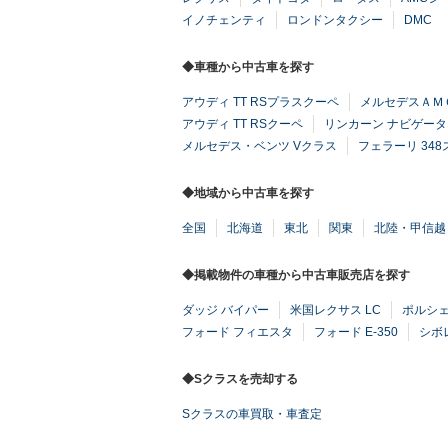
イノチェンティ
ロンドンタクシー
DMC
◆車種から中古車を探す
アウディ TT RSプラスクーペ
メルセデスＡＭＧ
アウディ TT RSクーペ
リンカーン ナビゲータ
メルセデス・ベンツ Vクラス
フェラーリ 34
◆地域から中古車を探す
全国
北海道
東北
関東
北陸・甲信越
◆掲載物件の車種から中古車販売店を探す
ダッジ バイパー
米国レクサス LC
ポルシェ 
フォード フィエスタ
フォード E-350
シボ
◆Sクラスを売却する
Sクラスの車買取・車査定