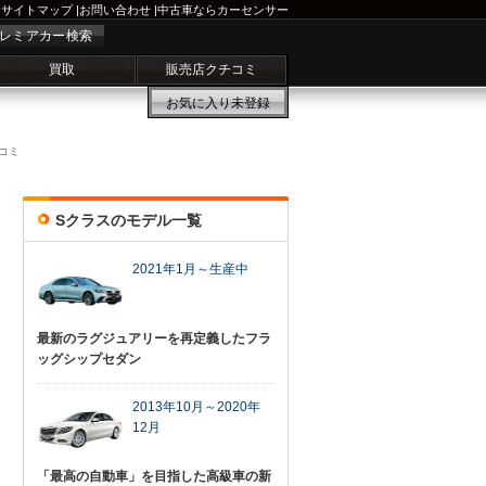
サイトマップ
|
お問い合わせ
|
中古車ならカーセンサー
レミアカー検索
買取
販売店クチコミ
お気に入り
未登録
コミ
Sクラスのモデル一覧
2021年1月～生産中
最新のラグジュアリーを再定義したフラ
ッグシップセダン
2013年10月～2020年
12月
「最高の自動車」を目指した高級車の新