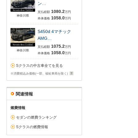
ン…
1080.2
支払総額
万円
神奈川県
1058.0
本体価格
万円
S450d 4マチック
AMG…
1075.2
支払総額
万円
神奈川県
1058.0
本体価格
万円
Sクラスの中古車全てを見る
※消費税込み価格(一部、福祉車両を除く)
関連情報
燃費情報
セダンの燃費ランキング
Sクラスの燃費情報