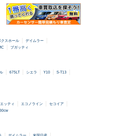
ボクスホール
デイムラー
MC
ブガッティ
ル
675LT
シエラ
Y10
S-T13
リエッティ
エコノライン
セコイア
i30cw
Ｇ
デイムラー
米国日産