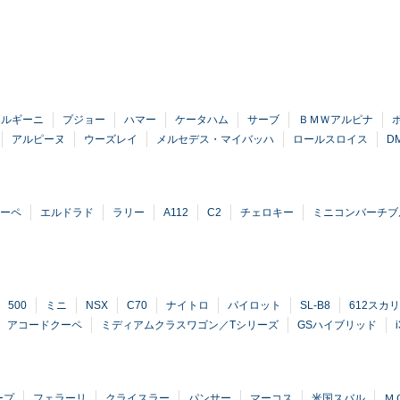
ボルギーニ
プジョー
ハマー
ケータハム
サーブ
ＢＭＷアルピナ
アルピーヌ
ウーズレイ
メルセデス・マイバッハ
ロールスロイス
D
ーペ
エルドラド
ラリー
A112
C2
チェロキー
ミニコンバーチブ
500
ミニ
NSX
C70
ナイトロ
パイロット
SL-B8
612スカ
アコードクーペ
ミディアムクラスワゴン／Tシリーズ
GSハイブリッド
ープ
フェラーリ
クライスラー
パンサー
マーコス
米国スバル
Ｍ