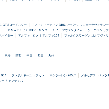
 GT Sロードスター
アストンマーティン DBSスーパーレッジェーラヴォランテ
ー
ＢＭＷアルピナ D3ツーリング
ルノー アヴァンタイム
ケータハム セブ
8スパイダー
アルファ ロメオ アルファ159
フォルクスワーゲン ゴルフヴァ
東海
関西
中国
四国
九州
914
ランボルギーニ ウラカン
マクラーレン 765LT
メルセデス・ベンツ E
レー キャプティバ