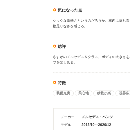
気になった点
シックな豪華さというのだろうか。車内は落ち着
物足りなさを感じる。
総評
さすがのメルセデスＳクラス。ボディの大きさを
ブを楽しめる。
特徴
装備充実
乗心地
積載が楽
視界広
メーカー
メルセデス・ベンツ
モデル
2013/10～2020/12