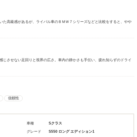
いた高級感があるが、ライバル車のＢＭＷ７シリーズなどと比較をすると、やや
感じさせない足回りと視界の広さ。車内の静かさも手伝い、疲れ知らずのドライ
信頼性
車種
Sクラス
グレード
S550 ロング エディション1