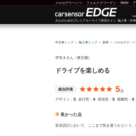
メルセデスベンツ
・
フォルクスワーゲン
・
BMW
・
ア
大人のためのプレミアカーライフ実現サイト 輸入車・外
中古車トップ
輸入車トップ
新車
メルセデス・ベ
ゲスト
さん（東京都）
ドライブを楽しめる
5
総合評価
点
5
4
5
4
デザイン：
走行性：
居住性：
積載性：
良かった点
安全設計において、ここまで気を遣うかという、