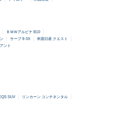
ＢＭＷアルピナ B10
ン
サーブ 9-3X
米国日産 クエスト
リアント
QS SUV
リンカーン コンチネンタル