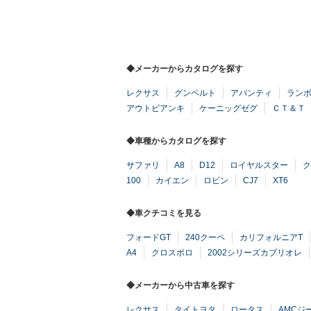
◆メーカーからカタログを探す
レクサス
グンペルト
アバンティ
ラン
アウトビアンキ
ケーニッグゼグ
ＣＴ＆Ｔ
◆車種からカタログを探す
サファリ
A8
D12
ロイヤルスター
ク
100
カイエン
ロビン
CJ7
XT6
◆車クチコミを見る
フォードGT
240クーペ
カリフォルニアT
A4
クロスポロ
2002シリーズカブリオレ
◆メーカーから中古車を探す
レクサス
タイトヨタ
ロータス
AMCジ