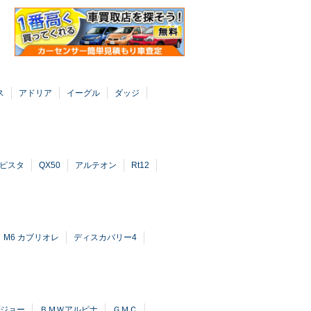
ス
アドリア
イーグル
ダッジ
8ピスタ
QX50
アルテオン
Rt12
M6 カブリオレ
ディスカバリー4
ジョー
ＢＭＷアルピナ
ＧＭＣ