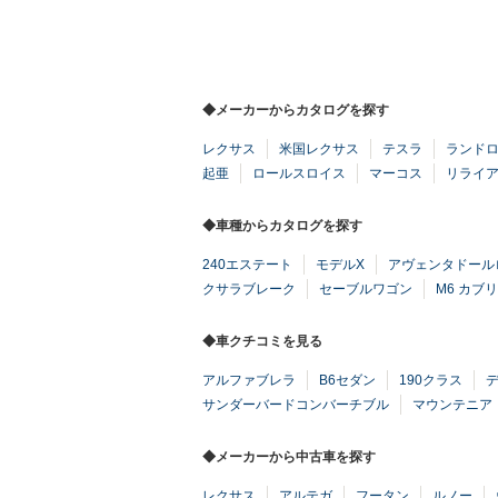
◆メーカーからカタログを探す
レクサス
米国レクサス
テスラ
ランド
起亜
ロールスロイス
マーコス
リライ
◆車種からカタログを探す
240エステート
モデルX
アヴェンタドール
クサラブレーク
セーブルワゴン
M6 カブ
◆車クチコミを見る
アルファブレラ
B6セダン
190クラス
サンダーバードコンバーチブル
マウンテニア
◆メーカーから中古車を探す
レクサス
アルテガ
フータン
ルノー