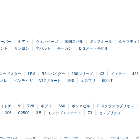
ローバー
セアト
ウィネベーゴ
米国スバル
ボクスホール
ＧＭマティ
アント
サンヨン
アバルト
モーガン
ＤＳオートモビル
ロードスター
LBX
R8スパイダー
100シリーズ
X3
イエティ
48
リオレ
ベンテイガ
V12ザガート
S40
エスプリ
600LT
デイトナ
9
RV8
ギブリ
S60
ボンネビル
CLKクラスカブリオレ
206
C2500
3.5
モンテゴエステート
Z3
セレブリティ
ウーズレイ
ラーダ
パンサー
ブラバス
デイムラー
アルピーヌ
プ