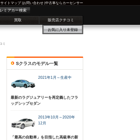
サイトマップ
|
お問い合わせ
|
中古車ならカーセンサー
レミアカー検索
買取
販売店クチコミ
お気に入り
未登録
コミ
Sクラスのモデル一覧
2021年1月～生産中
最新のラグジュアリーを再定義したフラ
ッグシップセダン
2013年10月～2020年
12月
「最高の自動車」を目指した高級車の新