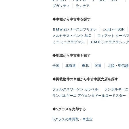
ブガッティ
ランチア
◆車種から中古車を探す
ＢＭＷ 2シリーズカブリオレ
シボレー SSR
メルセデス・ベンツ SLC
フィアット クーペ
ミニ ミニクラブマン
ＧＭＣ シエラクラシッ
◆地域から中古車を探す
全国
北海道
東北
関東
北陸・甲信越
◆掲載物件の車種から中古車販売店を探す
フォルクスワーゲン カラベル
ランボルギーニ
ランボルギーニ アヴェンタドールロードスター
◆Sクラスを売却する
Sクラスの車買取・車査定