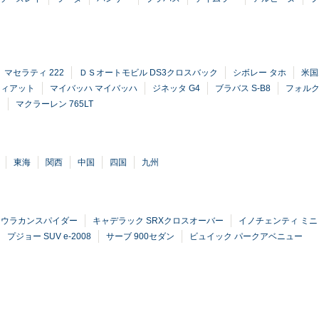
マセラティ 222
ＤＳオートモビル DS3クロスバック
シボレー タホ
米国
フィアット
マイバッハ マイバッハ
ジネッタ G4
ブラバス S-B8
フォルク
ク
マクラーレン 765LT
東海
関西
中国
四国
九州
 ウラカンスパイダー
キャデラック SRXクロスオーバー
イノチェンティ ミニ
プジョー SUV e-2008
サーブ 900セダン
ビュイック パークアベニュー