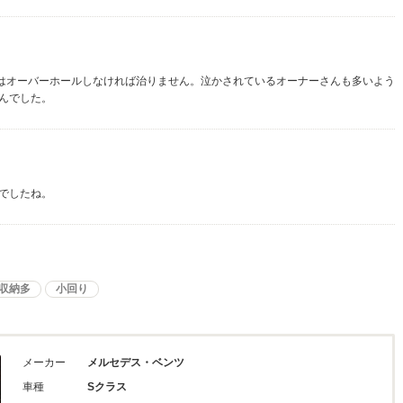
れはオーバーホールしなければ治りません。泣かされているオーナーさんも多いよう
んでした。
でしたね。
収納多
小回り
メーカー
メルセデス・ベンツ
車種
Sクラス