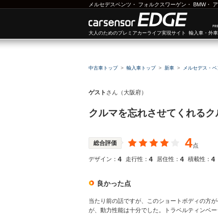
メルセデスベンツ
・
フォルクスワーゲン
・
BMW
・
ア
大人のためのプレミアカーライフ実現サイト 輸入車・外
中古車トップ
輸入車トップ
新車
メルセデス・ベ
ゲスト
さん（大阪府）
クルマを忘れさせてくれるク
4
総合評価
点
4
4
4
4
デザイン：
走行性：
居住性：
積載性：
良かった点
当たり前の話ですが、このショートボディの方が
が、動力性能は十分でした。トラベルティンベー