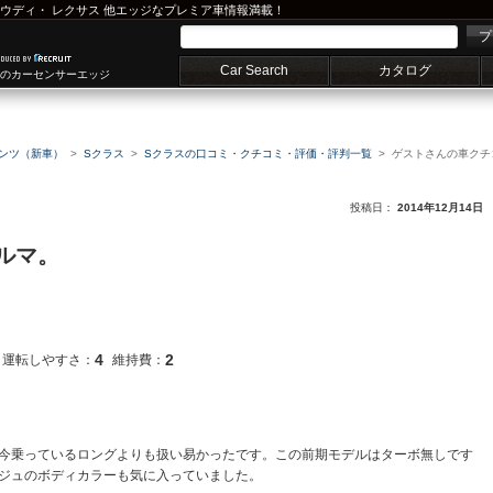
ウディ
・
レクサス
他エッジなプレミア車情報満載！
プ
Car Search
カタログ
車のカーセンサーエッジ
ンツ（新車）
Sクラス
Sクラスの口コミ・クチコミ・評価・評判一覧
ゲストさんの車クチ
投稿日：
2014年12月14日
ルマ。
4
2
運転しやすさ：
維持費：
今乗っているロングよりも扱い易かったです。この前期モデルはターボ無しです
ジュのボディカラーも気に入っていました。