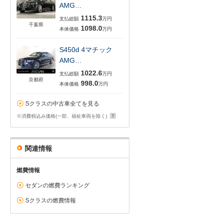
AMG…
1115.3
支払総額
万円
千葉県
1098.0
本体価格
万円
S450d 4マチック
AMG…
1022.6
支払総額
万円
京都府
998.0
本体価格
万円
Sクラスの中古車全てを見る
※消費税込み価格(一部、福祉車両を除く)
関連情報
燃費情報
セダンの燃費ランキング
Sクラスの燃費情報