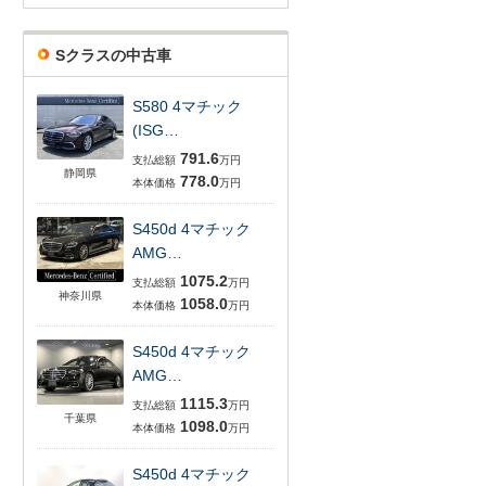
Sクラスの中古車
S580 4マチック
(ISG…
791.6
支払総額
万円
静岡県
778.0
本体価格
万円
S450d 4マチック
AMG…
1075.2
支払総額
万円
神奈川県
1058.0
本体価格
万円
S450d 4マチック
AMG…
1115.3
支払総額
万円
千葉県
1098.0
本体価格
万円
S450d 4マチック