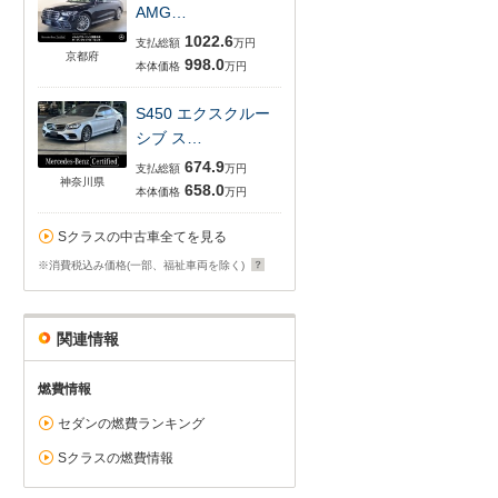
AMG…
1022.6
支払総額
万円
京都府
998.0
本体価格
万円
S450 エクスクルー
シブ ス…
674.9
支払総額
万円
神奈川県
658.0
本体価格
万円
Sクラスの中古車全てを見る
※消費税込み価格(一部、福祉車両を除く)
関連情報
燃費情報
セダンの燃費ランキング
Sクラスの燃費情報