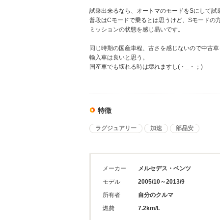
試乗出来るなら、オートマのモードをSにして試
普段はCモードで乗るとは思うけど、Sモードの
ミッションの状態を感じ易いです。
同じ時期の国産車程、古さを感じないので中古車
輸入車は良いと思う。
国産車でも壊れる時は壊れますし(・_・；)
特徴
ラグジュアリー
加速
部品安
メーカー
メルセデス・ベンツ
モデル
2005/10～2013/9
所有者
自分のクルマ
燃費
7.2km/L