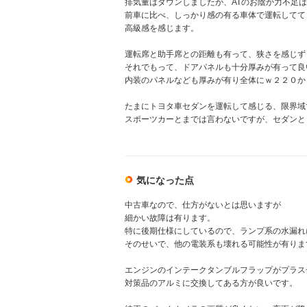
排気量はダウンしましたが、ATのお陰か力不足
前車に比べ、しっかり感の有る車体で運転してて
高級感を感じます。
運転席と助手席との距離も有って、狭さを感じず
それでもって、ドアパネルも十分厚みが有って良
内装のパネルなども厚みが有り全体にｗ２２０か
たまにトヨタ車セダンを運転して感じる、限界域
スポーツカーとまでは言わないですが、セダンと
気になった点
中古車なので、仕方がないとは思いますが
細かい故障は有ります。
特に後期仕様にしているので、ランプ系の水漏れ
そのせいで、他の電装系も壊れる可能性が有りま
エンジンのインテークタンブルフラップがプラス
対策品のアルミに交換してある方が良いです。