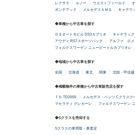
レクサス
ルノー
ウエストフィールド
ポンテアック
メルセデスＡＭＧ
キャデラ
◆車種から中古車を探す
ＤＳオートモビル DS3カブリオ
キャデラック
アウディ RS7スポーツバック
アルファ ロメ
フォルクスワーゲン ニュービートルカブリオレ
◆地域から中古車を探す
全国
北海道
東北
関東
北陸・甲信越
◆掲載物件の車種から中古車販売店を探す
ＴＤ TD2000
メルセデス・ベンツ Cクラスク
マセラティ グレカーレ
フォルクスワーゲン 
◆Sクラスを売却する
Sクラスの車買取・車査定