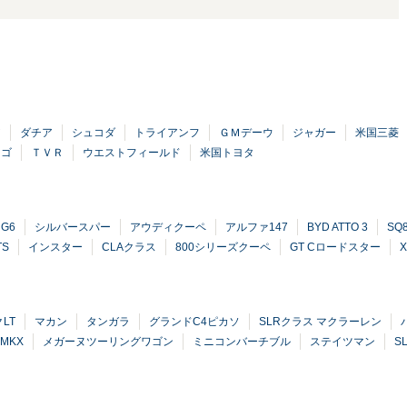
ア
ダチア
シュコダ
トライアンフ
ＧＭデーウ
ジャガー
米国三菱
ーゴ
ＴＶＲ
ウエストフィールド
米国トヨタ
G6
シルバースパー
アウディクーペ
アルファ147
BYD ATTO 3
SQ
TS
インスター
CLAクラス
800シリーズクーペ
GT Cロードスター
LT
マカン
タンガラ
グランドC4ピカソ
SLRクラス マクラーレン
MKX
メガーヌツーリングワゴン
ミニコンバーチブル
ステイツマン
S