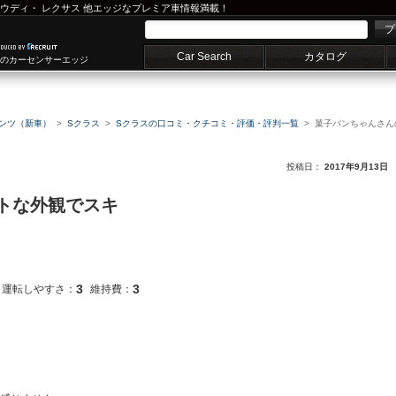
ウディ
・
レクサス
他エッジなプレミア車情報満載！
プ
Car Search
カタログ
車のカーセンサーエッジ
ンツ（新車）
Sクラス
Sクラスの口コミ・クチコミ・評価・評判一覧
菓子パンちゃんさん
投稿日：
2017年9月13日
トな外観でスキ
3
3
運転しやすさ：
維持費：