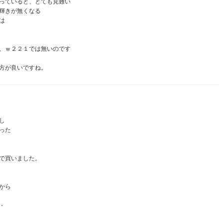
っていると、とても見難い
輝きが無くなる
は
、ｗ２２１では無いのです
方が良いですね。
し
った
で買いました。
から
・