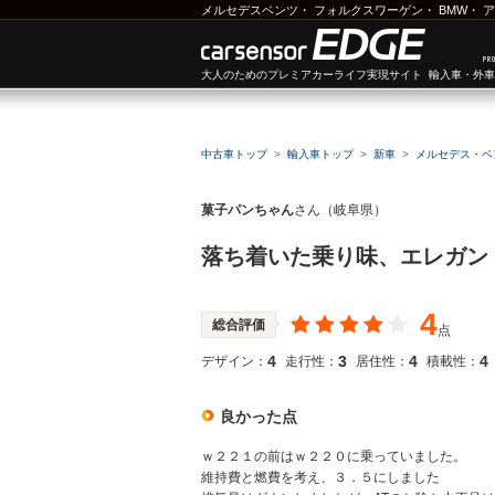
メルセデスベンツ
・
フォルクスワーゲン
・
BMW
・
ア
大人のためのプレミアカーライフ実現サイト 輸入車・外
中古車トップ
輸入車トップ
新車
メルセデス・ベ
菓子パンちゃん
さん（岐阜県）
落ち着いた乗り味、エレガン
4
総合評価
点
4
3
4
4
デザイン：
走行性：
居住性：
積載性：
良かった点
ｗ２２１の前はｗ２２０に乗っていました。
維持費と燃費を考え、３．５にしました