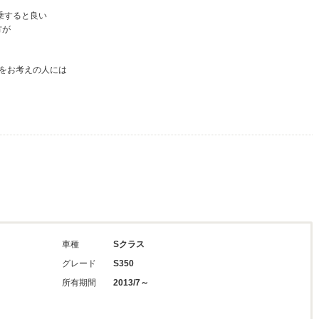
乗すると良い
方が
をお考えの人には
車種
Sクラス
グレード
S350
所有期間
2013/7～