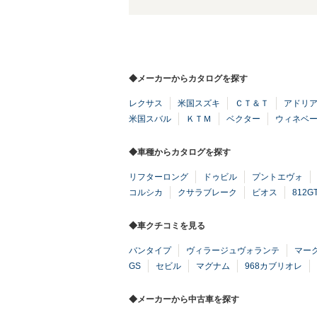
◆メーカーからカタログを探す
レクサス
米国スズキ
ＣＴ＆Ｔ
アドリ
米国スバル
ＫＴＭ
ベクター
ウィネベ
◆車種からカタログを探す
リフターロング
ドゥビル
プントエヴォ
コルシカ
クサラブレーク
ビオス
812G
◆車クチコミを見る
バンタイプ
ヴィラージュヴォランテ
マーク
GS
セビル
マグナム
968カブリオレ
◆メーカーから中古車を探す