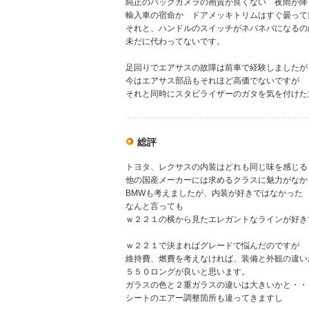
純正のバックカメラの画質が良くない 夜雨が降
輸入車の宿命か ドアメッキトリムはすぐ曇って
それと、ハンドルのスイッチがネバネバになるの
未だに代わってないです。
足回りでエアサスの故障は前車で経験しましたが
今はエアサス部品もそれほど高価でないですが
それと同時にスタビライザーのガタを気を付けた
総評
トヨタ、レクサスの内装はどれも同じ味を感じる
他の国産メーカーには求めるクラスに魅力がなか
BMWも考えましたが、内装が好きではなかった
なんと言っても
ｗ２２１の横から見たエレガントなラインが好き
ｗ２２１で決まればグレードで悩んだのですが
維持費、燃費を考えなければ、装備と外観の違い
５５０ロングが良いと思います。
ガラスの色と２重ガラスの違いは大きいかと・・
シートのエアー調整箇所も違ってきますし