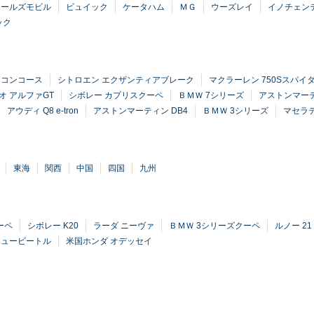
オールズモビル
ビュイック
ケータハム
ＭＧ
ウーズレイ
イノチェン
ック
 コンコース
シトロエン エクザンティアブレーク
マクラーレン 750Sスパイ
オ アルファGT
シボレー カプリスクーペ
ＢＭＷ 7シリーズ
アストンマーテ
アウディ Q8 e-tron
アストンマーティン DB4
ＢＭＷ 3シリーズ
マセラテ
東海
関西
中国
四国
九州
ーペ
シボレー K20
ラーダ ニーヴァ
ＢＭＷ 3シリーズクーペ
ルノー 21
ニュービートル
米国ホンダ オデッセイ