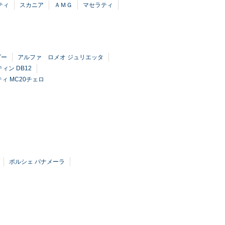
ティ
スカニア
ＡＭＧ
マセラティ
ダー
アルファ ロメオ ジュリエッタ
ィン DB12
ィ MC20チェロ
ポルシェ パナメーラ