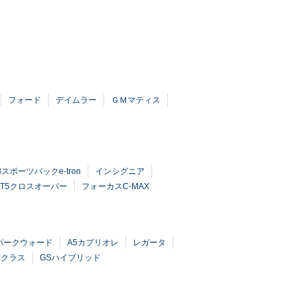
フォード
デイムラー
ＧＭマティス
8スポーツバックe-tron
インシグニア
XT5クロスオーバー
フォーカスC-MAX
パークウォード
A5カブリオレ
レガータ
Lクラス
GSハイブリッド