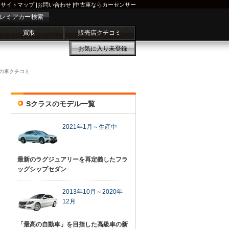
サイトマップ
|
お問い合わせ
|
中古車ならカーセンサー
レミアカー検索
買取
販売店クチコミ
お気に入り
未登録
の車クチコミ
Sクラスのモデル一覧
2021年1月～生産中
最新のラグジュアリーを再定義したフラ
ッグシップセダン
2013年10月～2020年
12月
「最高の自動車」を目指した高級車の新