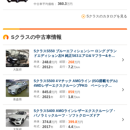
360.3
中古車平均価格：
万円
Sクラスのカタログを見る
Sクラスの中古車情報
SクラスS550 ブルーエフィシェンシー ロング グラン
ドエディション左H 純正S63エアロ&マフラー&キャ
リパー&20AW バックカメラ ドラレコ
本体：
248.0
総額：
268
万円
万円
年式：
2012
走行：
7.2
年
万km
大阪府
SクラスS500 4マチック AMGライン (ISG搭載モデル)
4WDレザーエクスクルーシブPKG ベーシック
PKG パノラマサンルーフ 本革パワーシート AR
本体：
845.0
総額：
859
万円
万円
ヘッドアップディスプレイ3Dコックピット
年式：
2021
走行：
1.8
年
万km
青森県
SクラスS400 AMGラインレザーエクスクルーシブ・
パノラミックルーフ・ソフトクローズドア
本体：
374.8
総額：
399.8
万円
万円
年式：
2017
走行：
4.4
年
万km
大阪府