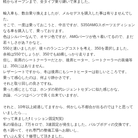
軽からオープンまで、全タイプ乗り継いで来ました。
輸入車も、数台乗り換えましたが、メルセデスを購入した事は有りませんでし
た。
そこで、一度は乗っておこうと、中古ですが、S350AMGスポーツエディション
なる車を購入して、乗っております。
色はシルバーなんで、オヤジ色ですが、AMGパーツが色々着いてるので、まだ
若々しさがあ？かなと。
550と迷いましたが、後々のランニングコストを考え、350を選択しました。
余裕は550でしょうが、350でも結構しっかり走ります。
但し、前席のシートクーラーだとか、後席ヒーター、シートクーラーの装備等
は、350にはありません。
レザーシートですから、冬は後席にもシートヒーターは欲しいところです。
乗って感心したのは、何より静かさです。
それと取り回しの良さですね。
乗った感じとしては、ホンダの初代レジェントセダンに似た感じかな。
勿論、ベンツはベンツで良く出来ていますが。
それと、10年以上経過してますから、何かしら不都合が出るのでは？と思って
いましたら…。
やって来ました❗ミッション固定❗(笑)
私の場合は、7万キロで、3速固定が発生しました。バルブボディの交換です。
色々調べて、それ専門の整備工場へお願いし、
ずいぶん安く？修理して頂きました。