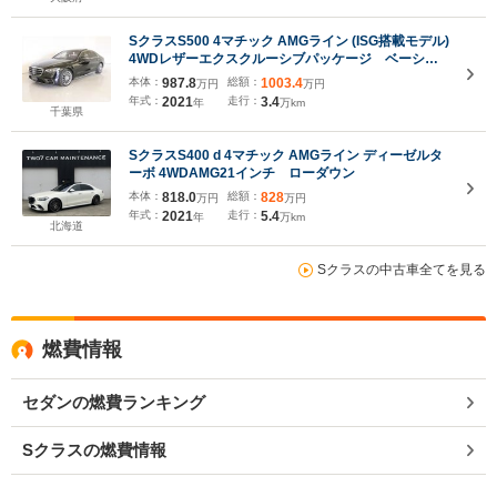
SクラスS500 4マチック AMGライン (ISG搭載モデル)
4WDレザーエクスクルーシブパッケージ ベーシッ
クパッケージ シートヒーター シートエアコン パ
本体：
987.8
総額：
1003.4
万円
万円
ワーシート フロアマット コネクテッド機能 ナ
年式：
2021
走行：
3.4
年
万km
ビ 音楽プレーヤー接続 Bluetooth接続 TV ETC
千葉県
SクラスS400 d 4マチック AMGライン ディーゼルタ
ーボ 4WDAMG21インチ ローダウン
本体：
818.0
総額：
828
万円
万円
年式：
2021
走行：
5.4
年
万km
北海道
Sクラスの中古車全てを見る
燃費情報
セダンの燃費ランキング
Sクラスの燃費情報