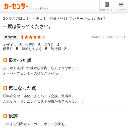
比較リスト
メニュー
Sクラスの口コミ・クチコミ・評価・評判 | こたろーさん（大阪府）
一度は乗ってください。
4
総合評価
投稿日：
2019
年
01
月
09
日
5
5
4
デザイン :
走行性 :
居住性 :
5
5
2
積載性 :
運転しやすさ :
維持費 :
良かった点
とにかく走行中の静かな車内、頑丈そうなボディ。
オーバーフェンダーの様なスタイル。
気になった点
経年変化や、劣化によるパーツ交換、整備等。
これから、ランニングコストが掛かるであろうと…。
総評
これまで国産全メーカー、ボディ形状も、