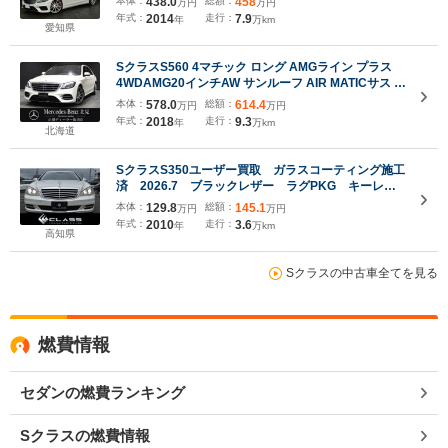
本体：
438.0
総額：
458
万円
万円
イメントシステム AMG S63look ボッセン22イ
年式：
2014
走行：
7.9
年
万km
ンチアルミホイール ロワリングキット
愛知県
SクラスS560 4マチック ロング AMGライン プラス
4WDAMG20インチAW サンルーフ AIR MATICサス ナ
ッパレザーシート 本革巻ウッドステアリング ダイナ
本体：
578.0
総額：
614.4
万円
万円
ミックシート リラクゼーション Burmester ベンチレ
年式：
2018
走行：
9.3
年
万km
ーター ヘッドアップディスプレイ
北海道
SクラスS350ユーザー買取 ガラスコーティング施工
済 2026.7 ブラックレザー ラグPKG キーレス
ゴー PWシート シートヒーター エアサス
本体：
129.8
総額：
145.1
万円
万円
PHID アンビエントライト リアシェード Bカメ
年式：
2010
走行：
3.6
年
万km
ETC 18AWアルパインM
高知県
Sクラスの中古車全てを見る
燃費情報
セダンの燃費ランキング
Sクラスの燃費情報