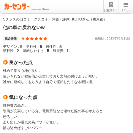
比較リスト
メニュー
Sクラスの口コミ・クチコミ・評価・評判 | KOTOさん（東京都）
他の車に戻れないw
5
総合評価
投稿日：
2023
年
05
月
21
日
5
5
5
デザイン :
走行性 :
居住性 :
2
5
1
積載性 :
運転しやすさ :
維持費 :
良かった点
極めて乗り心地が良い。
使いきれない程装備が充実しており文句の付けようが無い。
誰かに運転してもらうより自分で運転したくなる程快適。
気になった点
維持費の高さ。
装備が充実している分、電気系統など壊れた際の事を考えると
恐ろしい。
走り出しが電気の為パワーが無い。
踏み込めばすごいパワー。