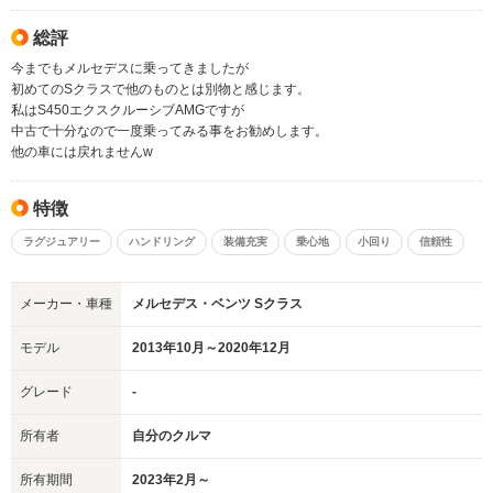
総評
今までもメルセデスに乗ってきましたが
初めてのSクラスで他のものとは別物と感じます。
私はS450エクスクルーシブAMGですが
中古で十分なので一度乗ってみる事をお勧めします。
他の車には戻れませんw
特徴
ラグジュアリー
ハンドリング
装備充実
乗心地
小回り
信頼性
メーカー・車種
メルセデス・ベンツ Sクラス
モデル
2013年10月～2020年12月
グレード
-
所有者
自分のクルマ
所有期間
2023年2月～