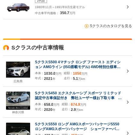
2代目
1980年11月～1991年9月生産モデル
350.7
中古車平均価格：
万円
Sクラスのカタログを見る
Sクラスの中古車情報
SクラスS500 4マチック ロング ファースト エディシ
ョン AMGライン (ISG搭載モデル) 4WD特別仕様車
540台限定/リアコンフォート 左H
本体：
1030.0
総額：
1050
万円
万円
年式：
2021
走行：
5.1
年
万km
広島県
SクラスS450 エクスクルーシブ スポーツ リミテッド
認定中古車保証付き 弊社ユーザー様お下取り車
AMGライン ヘッドアップディスプレイ 本革シー
本体：
658.0
総額：
674.9
万円
万円
ト パノラマサンルーフ ブルメスターサウンド パ
年式：
2020
走行：
2.9
年
万km
ヒュームアトマイザー シートヒーター シートベン
神奈川県
チレーター
SクラスS550 ロング AMGスポーツパッケージS550
ロングAMGスポーツパッケージ ショーファーパッ
ケージ リアセーフティパッケージ リアエンターテ