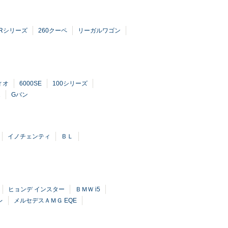
Rシリーズ
260クーペ
リーガルワゴン
ィオ
6000SE
100シリーズ
2
Gバン
イノチェンティ
ＢＬ
ヒョンデ インスター
ＢＭＷ i5
レ
メルセデスＡＭＧ EQE