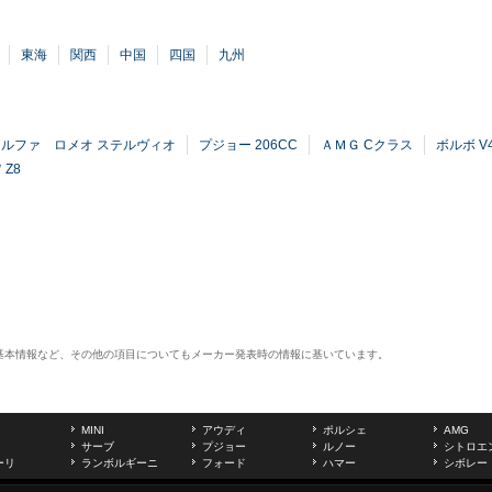
東海
関西
中国
四国
九州
アルファ ロメオ ステルヴィオ
プジョー 206CC
ＡＭＧ Cクラス
ボルボ 
 Z8
基本情報など、その他の項目についてもメーカー発表時の情報に基いています。
MINI
アウディ
ポルシェ
AMG
サーブ
プジョー
ルノー
シトロエ
ーリ
ランボルギーニ
フォード
ハマー
シボレー