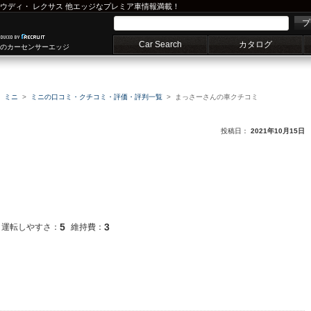
ウディ
・
レクサス
他エッジなプレミア車情報満載！
プ
Car Search
カタログ
車のカーセンサーエッジ
ミニ
ミニの口コミ・クチコミ・評価・評判一覧
まっさーさんの車クチコミ
投稿日：
2021年10月15日
5
3
運転しやすさ：
維持費：