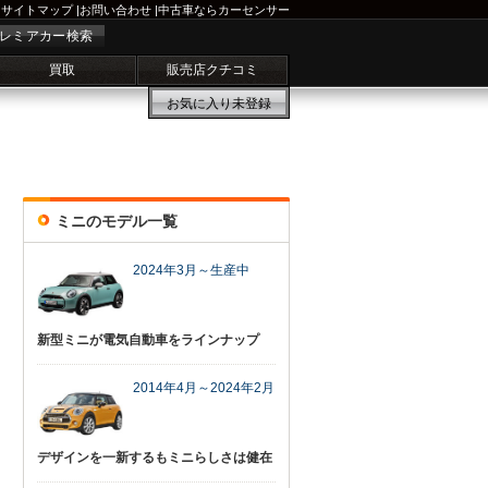
サイトマップ
|
お問い合わせ
|
中古車ならカーセンサー
レミアカー検索
買取
販売店クチコミ
お気に入り
未登録
ミニのモデル一覧
2024年3月～生産中
新型ミニが電気自動車をラインナップ
2014年4月～2024年2月
デザインを一新するもミニらしさは健在