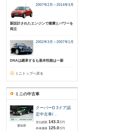
2007年2月～2014年3月
新設計されたエンジンで燃費とパワーを
両立
2002年3月～2007年1月
DNAは継承するも基本性能は一新
ミニトップへ戻る
ミニの中古車
クーパーD 3ドア認
定中古車/…
143.3
支払総額
万円
愛知県
125.0
本体価格
万円