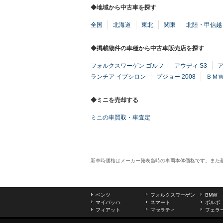
◆地域から中古車を探す
全国
北海道
東北
関東
北陸・甲信越
◆掲載物件の車種から中古車販売店を探す
フォルクスワーゲン ゴルフ
アウディ S3
ランチア イプシロン
プジョー 2008
ＢＭＷ
◆ミニを売却する
ミニの車買取・車査定
新車時価格はメーカー発表当時の車両本体価格です。また
ベンツ
フォルクスワーゲン
BMW
マイバッハ
スマート
ボルボ
フィアット
マセラティ
フェラ