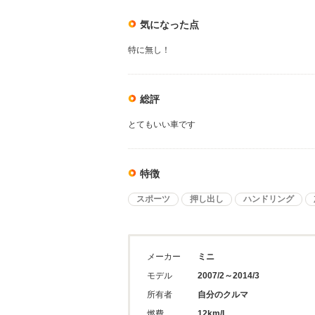
気になった点
特に無し！
総評
とてもいい車です
特徴
スポーツ
押し出し
ハンドリング
メーカー
ミニ
モデル
2007/2～2014/3
所有者
自分のクルマ
燃費
12km/L