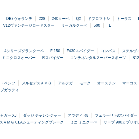
DB7ヴォランテ
228
240クーペ
QX
ドブロマキシ
トーラス
V12ヴァンテージロードスター
リーガルクーペ
500
TL
4シリーズグランクーペ
F-150
F430スパイダー
コンパス
ステルヴ
ミニクロスオーバー
Rスパイダー
コンチネンタルスーパースポーツ
B1
ス・ベンツ
メルセデスＡＭＧ
アルテガ
モーク
オースチン
マーコス
ブガッティ
ャガー XJ
ダッジ チャレンジャー
アウディ R8
フェラーリ F8スパイダー
スＡＭＧ CLAシューティングブレーク
ミニ ミニクーペ
サーブ 900カブリオ