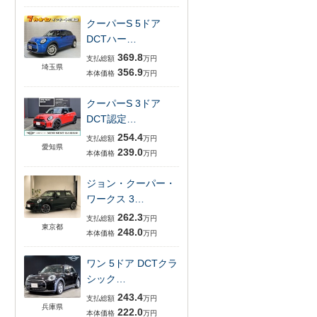
クーパーS 5ドア
DCTハー…
369.8
支払総額
万円
埼玉県
356.9
本体価格
万円
クーパーS 3ドア
DCT認定…
254.4
支払総額
万円
愛知県
239.0
本体価格
万円
ジョン・クーパー・
ワークス 3…
262.3
支払総額
万円
東京都
248.0
本体価格
万円
ワン 5ドア DCTクラ
シック…
243.4
支払総額
万円
兵庫県
222.0
本体価格
万円