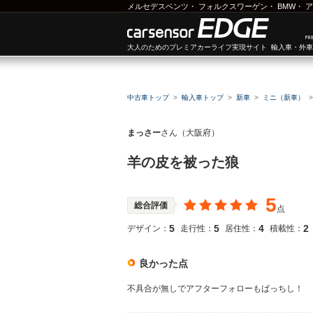
メルセデスベンツ
・
フォルクスワーゲン
・
BMW
・
ア
大人のためのプレミアカーライフ実現サイト 輸入車・外
中古車トップ
輸入車トップ
新車
ミニ（新車）
まっさー
さん（大阪府）
羊の皮を被った狼
5
総合評価
点
5
5
4
2
デザイン：
走行性：
居住性：
積載性：
良かった点
不具合が無しでアフターフォローもばっちし！