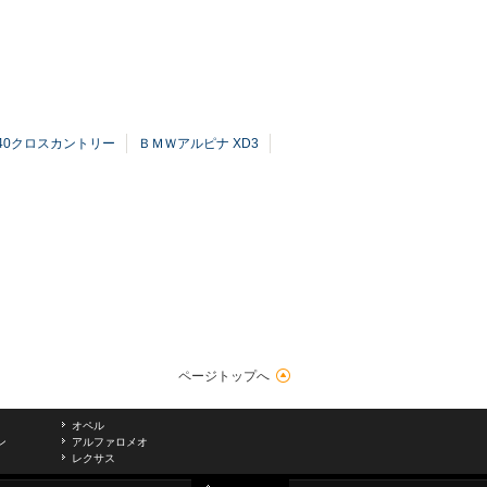
V40クロスカントリー
ＢＭＷアルピナ XD3
ページトップへ
オペル
ン
アルファロメオ
レクサス