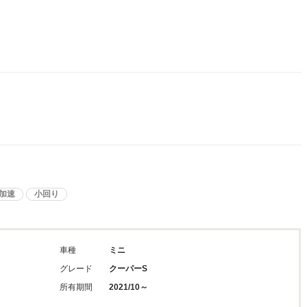
加速
小回り
車種
ミニ
グレード
クーパーS
所有期間
2021/10～