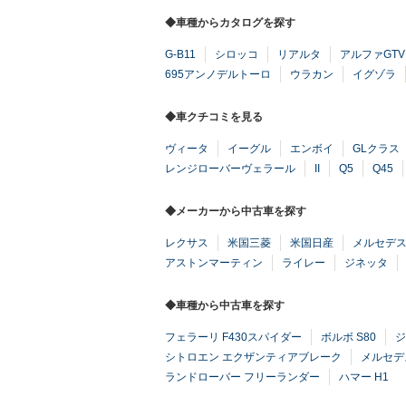
◆車種からカタログを探す
G-B11
シロッコ
リアルタ
アルファGTV
695アンノデルトーロ
ウラカン
イグゾラ
◆車クチコミを見る
ヴィータ
イーグル
エンボイ
GLクラス
レンジローバーヴェラール
II
Q5
Q45
◆メーカーから中古車を探す
レクサス
米国三菱
米国日産
メルセデ
アストンマーティン
ライレー
ジネッタ
◆車種から中古車を探す
フェラーリ F430スパイダー
ボルボ S80
ジ
シトロエン エクザンティアブレーク
メルセデ
ランドローバー フリーランダー
ハマー H1