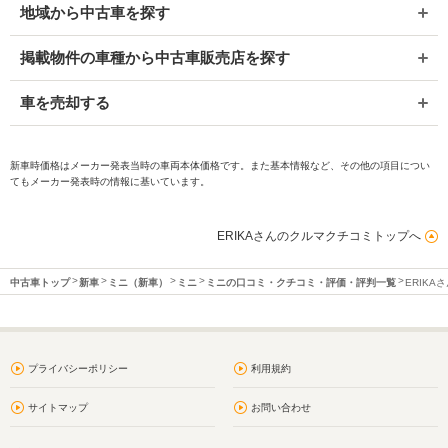
地域から中古車を探す
掲載物件の車種から中古車販売店を探す
車を売却する
新車時価格はメーカー発表当時の車両本体価格です。また基本情報など、その他の項目につい
てもメーカー発表時の情報に基いています。
ERIKAさんのクルマクチコミトップへ
中古車トップ
新車
ミニ（新車）
ミニ
ミニの口コミ・クチコミ・評価・評判一覧
ERIKA
プライバシーポリシー
利用規約
サイトマップ
お問い合わせ