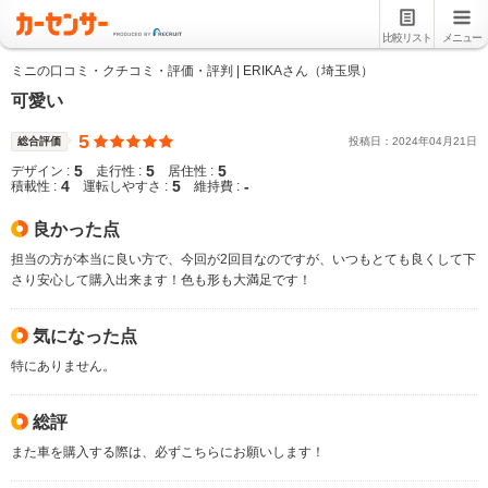
比較リスト
メニュー
ミニの口コミ・クチコミ・評価・評判 | ERIKAさん（埼玉県）
可愛い
5
総合評価
投稿日：
2024
年
04
月
21
日
5
5
5
デザイン :
走行性 :
居住性 :
4
5
-
積載性 :
運転しやすさ :
維持費 :
良かった点
担当の方が本当に良い方で、今回が2回目なのですが、いつもとても良くして下
さり安心して購入出来ます！色も形も大満足です！
気になった点
特にありません。
総評
また車を購入する際は、必ずこちらにお願いします！