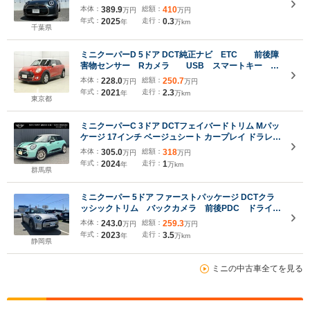
プディスプレイ 18インチAW JCWスポーツシート イ
本体：
389.9
総額：
410
万円
万円
ンテリアカメラ プライバシーガラス ETCミラー シー
年式：
2025
走行：
0.3
年
万km
トヒーター LEDライト
千葉県
ミニクーパーD 5ドア DCT純正ナビ ETC 前後障
害物センサー Rカメラ USB スマートキー 純
正アルミホイール Bluetooth LEDライト
本体：
228.0
総額：
250.7
万円
万円
年式：
2021
走行：
2.3
年
万km
東京都
ミニクーパーC 3ドア DCTフェイバードトリム Mパッ
ケージ 17インチ ベージュシート カープレイ ドラレコ
ハーマンカードンスピーカー
本体：
305.0
総額：
318
万円
万円
年式：
2024
走行：
1
年
万km
群馬県
ミニクーパー 5ドア ファーストパッケージ DCTクラ
ッシックトリム バックカメラ 前後PDC ドライブ
レコーダー シートヒーター
本体：
243.0
総額：
259.3
万円
万円
年式：
2023
走行：
3.5
年
万km
静岡県
ミニの中古車全てを見る