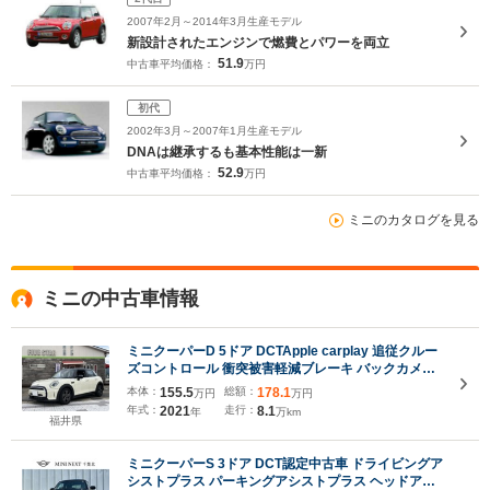
2007年2月～2014年3月生産モデル
新設計されたエンジンで燃費とパワーを両立
51.9
中古車平均価格：
万円
初代
2002年3月～2007年1月生産モデル
DNAは継承するも基本性能は一新
52.9
中古車平均価格：
万円
ミニのカタログを見る
ミニの中古車情報
ミニクーパーD 5ドア DCTApple carplay 追従クルー
ズコントロール 衝突被害軽減ブレーキ バックカメラ
パーキングセンサー ドライブレコーダー ETC
本体：
155.5
総額：
178.1
万円
万円
年式：
2021
走行：
8.1
年
万km
福井県
ミニクーパーS 3ドア DCT認定中古車 ドライビングア
シストプラス パーキングアシストプラス ヘッドアッ