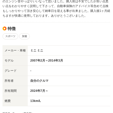
のエンジン音やっぱりいいなって思いました。購入前は不安でしたが良い点悪
い点をわかりやすく説明して下さって、自動車保険のアドバイス等含めて点検
もしっかりやって頂き安心して納車日を迎える事が出来ました。購入後1ヶ月経
ちますが快適に使用しております。ありがとうございました。
特徴
スポーツ
加速
メーカー・車種
ミニ ミニ
モデル
2007年2月～2014年3月
グレード
-
所有者
自分のクルマ
所有期間
2024年7月～
燃費
13km/L