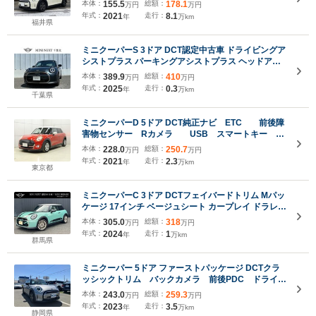
本体：
155.5
総額：
178.1
万円
万円
年式：
2021
走行：
8.1
年
万km
福井県
ミニクーパーS 3ドア DCT認定中古車 ドライビングア
シストプラス パーキングアシストプラス ヘッドアッ
プディスプレイ 18インチAW JCWスポーツシート イ
本体：
389.9
総額：
410
万円
万円
ンテリアカメラ プライバシーガラス ETCミラー シー
年式：
2025
走行：
0.3
年
万km
トヒーター LEDライト
千葉県
ミニクーパーD 5ドア DCT純正ナビ ETC 前後障
害物センサー Rカメラ USB スマートキー 純
正アルミホイール Bluetooth LEDライト
本体：
228.0
総額：
250.7
万円
万円
年式：
2021
走行：
2.3
年
万km
東京都
ミニクーパーC 3ドア DCTフェイバードトリム Mパッ
ケージ 17インチ ベージュシート カープレイ ドラレコ
ハーマンカードンスピーカー
本体：
305.0
総額：
318
万円
万円
年式：
2024
走行：
1
年
万km
群馬県
ミニクーパー 5ドア ファーストパッケージ DCTクラ
ッシックトリム バックカメラ 前後PDC ドライブ
レコーダー シートヒーター
本体：
243.0
総額：
259.3
万円
万円
年式：
2023
走行：
3.5
年
万km
静岡県