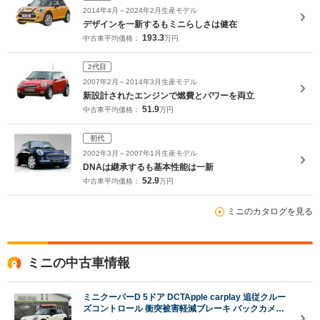
2014年4月～2024年2月生産モデル
デザインを一新するもミニらしさは健在
193.3
中古車平均価格：
万円
2代目
2007年2月～2014年3月生産モデル
新設計されたエンジンで燃費とパワーを両立
51.9
中古車平均価格：
万円
初代
2002年3月～2007年1月生産モデル
DNAは継承するも基本性能は一新
52.9
中古車平均価格：
万円
ミニのカタログを見る
ミニの中古車情報
ミニクーパーD 5ドア DCTApple carplay 追従クルー
ズコントロール 衝突被害軽減ブレーキ バックカメラ
パーキングセンサー ドライブレコーダー ETC