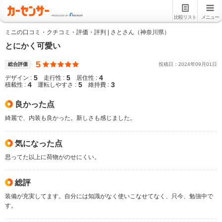
比較リスト
メニュー
ミニの口コミ・クチコミ・評価・評判 | さとさん（神奈川県）
とにかく可愛い
5
総合評価
投稿日：
2024
年
09
月
01
日
5
5
4
デザイン :
走行性 :
居住性 :
4
5
3
積載性 :
運転しやすさ :
維持費 :
良かった点
綺麗で、内装も良かった。新しさも感じました。
気になった点
思ってた以上に荷物がのせにくい。
総評
装備が充実してます。自分には知識がなく使いこなせてなく、只今、勉強中で
す。