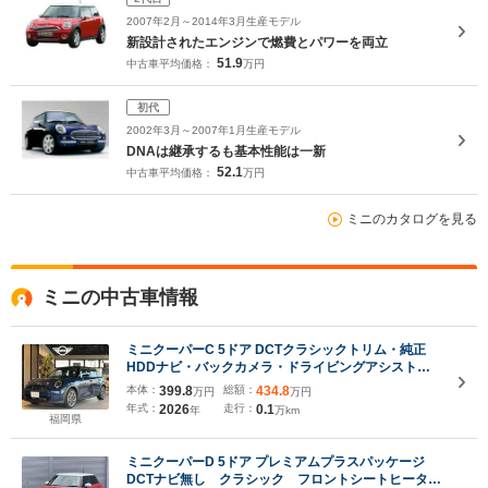
2007年2月～2014年3月生産モデル
新設計されたエンジンで燃費とパワーを両立
51.9
中古車平均価格：
万円
初代
2002年3月～2007年1月生産モデル
DNAは継承するも基本性能は一新
52.1
中古車平均価格：
万円
ミニのカタログを見る
ミニの中古車情報
ミニクーパーC 5ドア DCTクラシックトリム・純正
HDDナビ・バックカメラ・ドライビングアシスト機
能・17インチアルミホイール
本体：
399.8
総額：
434.8
万円
万円
年式：
2026
走行：
0.1
年
万km
福岡県
ミニクーパーD 5ドア プレミアムプラスパッケージ
DCTナビ無し クラシック フロントシートヒータ