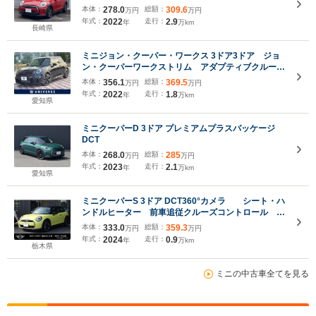
ー ドライビングアシストパッケージ
本体：
278.0
総額：
309.6
万円
万円
Applecarplay 2年保証付
年式：
2022
走行：
2.9
年
万km
長崎県
ミニジョン・クーパー・ワークス 3ドア3ドア ジョ
ン・クーパーワークストリム アダプティブクルー
ズ 純正ナビ バックカメラ シートヒーター LED
本体：
356.1
総額：
369.5
万円
万円
ヘッドランプ Applecarplay Bluetooth接続
年式：
2022
走行：
1.8
年
万km
ETC 禁煙
愛知県
ミニクーパーD 3ドア プレミアムプラスパッケージ
DCT
本体：
268.0
総額：
285
万円
万円
年式：
2023
走行：
2.1
年
万km
愛知県
ミニクーパーS 3ドア DCT360°カメラ シート・ハ
ンドルヒーター 前車追従クルーズコントロール ハ
ンドル支援 ナビ純正 アップルカープレイ・アンド
本体：
333.0
総額：
359.3
万円
万円
ロイドオート 前後センサー サニーサイドイエロー
年式：
2024
走行：
0.9
年
万km
栃木県
ミニの中古車全てを見る