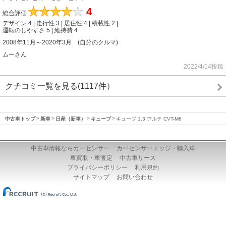
★
★
★
★
★
4
総合評価
デザイン:4 | 走行性:3 | 居住性:4 | 積載性:2 |
運転のしやすさ:5 | 維持費:4
2008年11月～2020年3月 (自分のクルマ)
ムーさん
2022/4/14投稿
クチコミ一覧を見る(1117件）
中古車トップ
新車
日産（新車）
キューブ
キューブ 1.3 アルテ CVT-M6
中古車情報ならカーセンサー
カーセンサーエッジ・輸入車
車買取・車査定
中古車リース
プライバシーポリシー
利用規約
サイトマップ
お問い合わせ