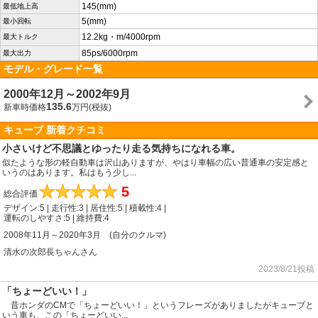
145(mm)
最低地上高
5(mm)
最小回転
12.2kg・m/4000rpm
最大トルク
85ps/6000rpm
最大出力
モデル・グレード一覧
2000年12月～2002年9月
135.6
新車時価格
万円(税抜)
キューブ 新着クチコミ
小さいけど不思議とゆったり走る気持ちになれる車。
似たような形の軽自動車は沢山ありますが、やはり車幅の広い普通車の安定感と
いうのはあります。私はもう少し...
★
★
★
★
★
5
総合評価
デザイン:5 | 走行性:3 | 居住性:5 | 積載性:4 |
運転のしやすさ:5 | 維持費:4
2008年11月～2020年3月 (自分のクルマ)
清水の次郎長ちゃんさん
2023/8/21投稿
「ちょーどいい！」
昔ホンダのCMで「ちょーどいい！」というフレーズがありましたがキューブと
いう車も、この「ちょーどいい...