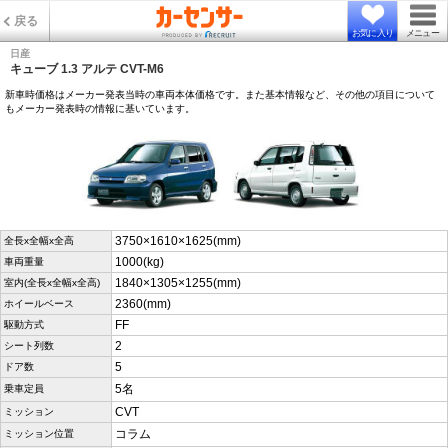
戻る
お気に入り
メニュー
日産
キューブ 1.3 アルテ CVT-M6
新車時価格はメーカー発表当時の車両本体価格です。また基本情報など、その他の項目について
もメーカー発表時の情報に基いています。
3750×1610×1625(mm)
全長x全幅x全高
1000(kg)
車両重量
1840×1305×1255(mm)
室内(全長x全幅x全高)
2360(mm)
ホイールベース
FF
駆動方式
2
シート列数
5
ドア数
5名
乗車定員
CVT
ミッション
コラム
ミッション位置