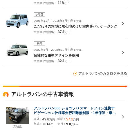
118
中古車平均価格：
万円
2代目
2008年11月～2015年5月生産モデル
こだわりの箱型に居心地のよい室内をパッケージング
37.1
中古車平均価格：
万円
初代
2002年1月～2008年10月生産モデル
個性的な箱型デザインを採用
32.1
中古車平均価格：
万円
アルトラパンのカタログを見る
アルトラパンの中古車情報
アルトラパン660 ショコラ G スマートフォン連携ナ
ビゲーション仕様車走行距離無制限・1年保証・車検
整備付
本体：
49.8
総額：
57.1
万円
万円
年式：
2014
走行：
9.8
年
万km
宮城県