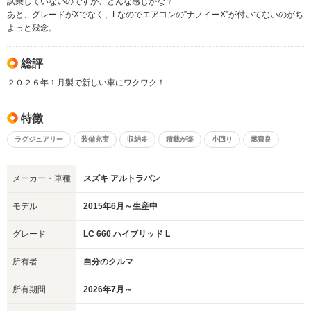
試乗していないのですが、どんな感じかな？
あと、グレードがXでなく、Lなのでエアコンの”ナノイーX”が付いてないのがち
よっと残念。
総評
２０２６年１月製で新しい車にワクワク！
特徴
ラグジュアリー
装備充実
収納多
積載が楽
小回り
燃費良
メーカー・車種
スズキ アルトラパン
モデル
2015年6月～生産中
グレード
LC 660 ハイブリッド L
所有者
自分のクルマ
所有期間
2026年7月～