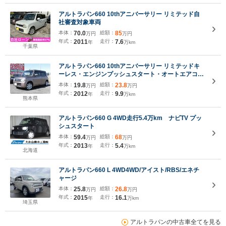
アルトラパン660 10thアニバーサリー リミテッド自
社審査対象車両
本体：
70.0
総額：
85
万円
万円
年式：
2011
走行：
7.6
年
万km
千葉県
アルトラパン660 10thアニバーサリー リミテッドキ
ーレス・エンジンプッシュスタート・オートエアコ
ン・純正オーディオ・ベンチシート・運転席シートヒ
本体：
19.8
総額：
23.8
万円
万円
ーター・車内清掃済
年式：
2012
走行：
9.9
年
万km
熊本県
アルトラパン660 G 4WD走行5.4万km ナビTV プッ
シュスタート
本体：
59.4
総額：
68
万円
万円
年式：
2013
走行：
5.4
年
万km
北海道
アルトラパン660 L 4WD4WD/アイスト/RBS/エネチ
ャージ
本体：
25.8
総額：
26.8
万円
万円
年式：
2015
走行：
16.1
年
万km
埼玉県
アルトラパンの中古車全てを見る