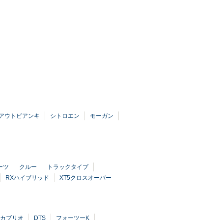
アウトビアンキ
シトロエン
モーガン
ーツ
クルー
トラックタイプ
RXハイブリッド
XT5クロスオーバー
カブリオ
DTS
フォーツーK