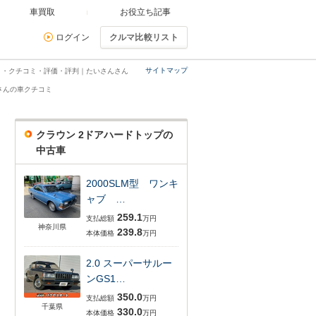
車買取
お役立ち記事
ログイン
クルマ比較リスト
サイトマップ
ミ・クチコミ・評価・評判｜たいさんさん
さんの車クチコミ
クラウン 2ドアハードトップの
中古車
2000SLM型 ワンキ
ャブ …
259.1
支払総額
万円
神奈川県
239.8
本体価格
万円
2.0 スーパーサルー
ンGS1…
350.0
支払総額
万円
千葉県
330.0
本体価格
万円