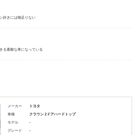
ン好きには物足りない
きる素敵な車になっている
メーカー
トヨタ
車種
クラウン 2ドアハードトップ
モデル
-
グレード
-