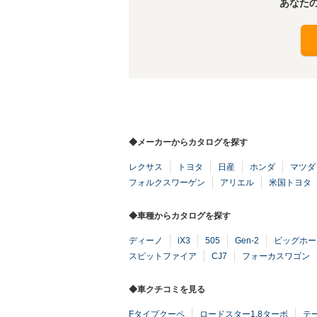
あなた
◆メーカーからカタログを探す
レクサス
トヨタ
日産
ホンダ
マツダ
フォルクスワーゲン
アリエル
米国トヨタ
◆車種からカタログを探す
ディーノ
iX3
505
Gen-2
ビッグホー
スピットファイア
CJ7
フォーカスワゴン
◆車クチコミを見る
Fタイプクーペ
ロードスター1.8ターボ
テ