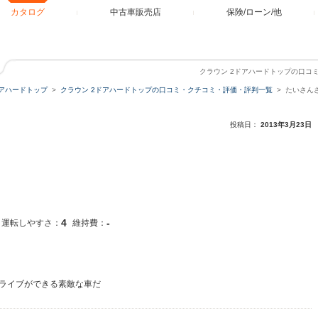
カタログ
中古車販売店
保険/ローン/他
クラウン 2ドアハードトップの口コ
ドアハードトップ
クラウン 2ドアハードトップの口コミ・クチコミ・評価・評判一覧
たいさん
投稿日：
2013年3月23日
4
-
運転しやすさ：
維持費：
ライブができる素敵な車だ