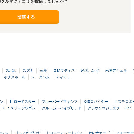
のクルマクチコミを投稿しませんか？
投稿する
スバル
スズキ
三菱
ＧＭマティス
米国ホンダ
米国アキュラ
ボクスホール
ケータハム
ティアラ
ン
TTロードスター
ブルーバードマキシマ
348スパイダー
コスモスポ
CTSスポーツワゴン
クルーガーハイブリッド
クラウンマジェスタ
RZ
ーシス
ゴルフカブリオ
トヨエースルートバン
セレナカーゴ
フォーツー