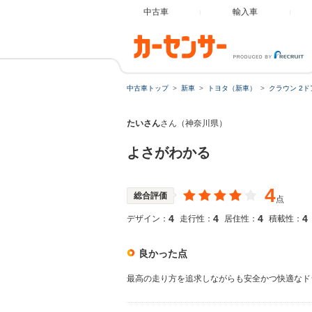
中古車
輸入車
中古車トップ
新車
トヨタ（新車）
クラウン 2
たいさん
さん（神奈川県）
よさがわかる
4
総合評価
点
4
4
4
4
デザイン：
走行性：
居住性：
積載性：
良かった点
最高の走り方を追求しながらも安全かつ快適なド