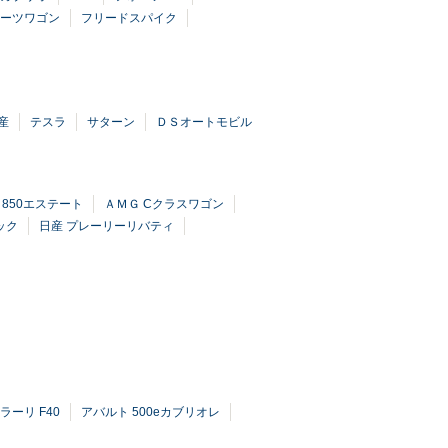
ポーツワゴン
フリードスパイク
産
テスラ
サターン
ＤＳオートモビル
 850エステート
ＡＭＧ Cクラスワゴン
ック
日産 プレーリーリバティ
ラーリ F40
アバルト 500eカブリオレ