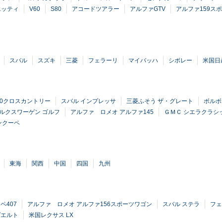
エッティ
V60
S80
アコードツアラー
アルファGTV
アルファ159ス
スバル
スズキ
三菱
フェラーリ
マイバッハ
シボレー
米国日
60クロスカントリー
スバル インプレッサ
三菱ふそう ザ・グレート
ボルボ
ルクスワーゲン ゴルフ
アルファ ロメオ アルファ145
ＧＭＣ シエラクラシ
ンクーペ
東海
関西
中国
四国
九州
ペ407
アルファ ロメオ アルファ156スポーツワゴン
スバル ステラ
フェ
ヴエルト
米国レクサス LX