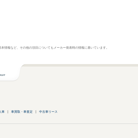
基本情報など、その他の項目についてもメーカー発表時の情報に基いています。
入車
車買取・車査定
中古車リース