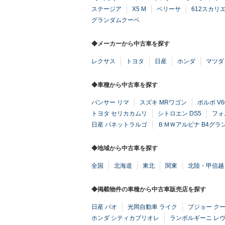
ステージア
X5 M
ベリーサ
612スカリ
グランダムクーペ
◆メーカーから中古車を探す
レクサス
トヨタ
日産
ホンダ
マツダ
◆車種から中古車を探す
パンサー リマ
スズキ MRワゴン
ボルボ V
トヨタ セリカカムリ
シトロエン DS5
フォ
日産 バネットラルゴ
ＢＭＷアルピナ B4グラ
◆地域から中古車を探す
全国
北海道
東北
関東
北陸・甲信越
◆掲載物件の車種から中古車販売店を探す
日産 パオ
光岡自動車 ライク
プジョー クー
ホンダ シティカブリオレ
ランボルギーニ レ