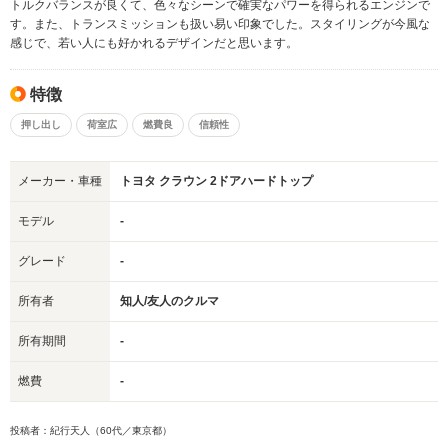
トルクバランスが良くて、色々なシーンで確実なパワーを得られるエンジンで
す。また、トランスミッションも扱い易い印象でした。スタイリングが今風な
感じで、若い人にも好かれるデザインだと思います。
特徴
押し出し
荷室広
燃費良
信頼性
メーカー・車種
トヨタ クラウン 2ドアハードトップ
モデル
-
グレード
-
所有者
知人/友人のクルマ
所有期間
-
燃費
-
投稿者：紀行天人（60代／東京都）