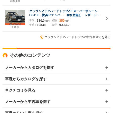
神奈川県
クラウン 2ドアハードトップ2.0 スーパーサルーン
GS110 横浜52ナンバー 修復歴無し レザートッ
プ オリジナルツートンカラー 走行94000キロ G
本体：
330.0
総額：
350
万円
万円
型エンジン
年式：
1983
走行：
9.4
年
万km
千葉県
クラウン 2ドアハードトップの中古車全てを見る
その他のコンテンツ
メーカーからカタログを探す
車種からカタログを探す
車クチコミを見る
メーカーから中古車を探す
車種から中古車を探す