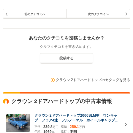
前のクチコミへ
次のクチコミへ
あなたのクチコミを投稿しませんか？
クルマクチコミを書き込めます。
投稿する
クラウン 2ドアハードトップのカタログを見る
クラウン 2ドアハードトップの中古車情報
クラウン 2ドアハードトップ2000SLM型 ワンキャ
ブ フロア4速 フルノーマル ホイールキャップ
前期 MS51 ETC
本体：
239.8
総額：
259.1
万円
万円
年式：
1969
走行：
不明
年