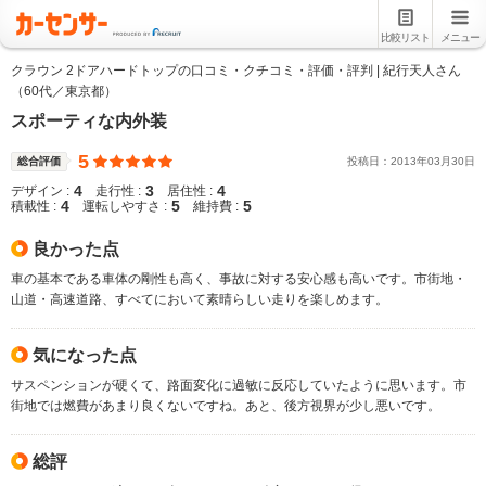
比較リスト
メニュー
クラウン 2ドアハードトップの口コミ・クチコミ・評価・評判 | 紀行天人さん
（60代／東京都）
スポーティな内外装
5
総合評価
投稿日：
2013
年
03
月
30
日
4
3
4
デザイン :
走行性 :
居住性 :
4
5
5
積載性 :
運転しやすさ :
維持費 :
良かった点
車の基本である車体の剛性も高く、事故に対する安心感も高いです。市街地・
山道・高速道路、すべてにおいて素晴らしい走りを楽しめます。
気になった点
サスペンションが硬くて、路面変化に過敏に反応していたように思います。市
街地では燃費があまり良くないですね。あと、後方視界が少し悪いです。
総評