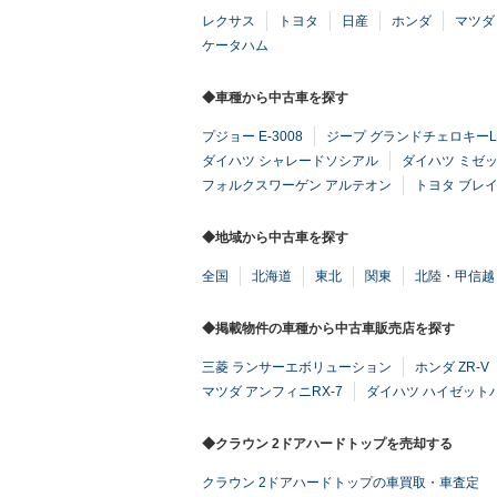
レクサス
トヨタ
日産
ホンダ
マツダ
ケータハム
◆車種から中古車を探す
プジョー E-3008
ジープ グランドチェロキーL
ダイハツ シャレードソシアル
ダイハツ ミゼット
フォルクスワーゲン アルテオン
トヨタ ブレ
◆地域から中古車を探す
全国
北海道
東北
関東
北陸・甲信越
◆掲載物件の車種から中古車販売店を探す
三菱 ランサーエボリューション
ホンダ ZR-V
マツダ アンフィニRX-7
ダイハツ ハイゼット
◆クラウン 2ドアハードトップを売却する
クラウン 2ドアハードトップの車買取・車査定