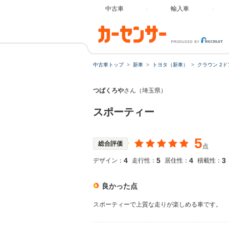
中古車
輸入車
中古車トップ
新車
トヨタ（新車）
クラウン 2
つばくろや
さん（埼玉県）
スポーティー
5
総合評価
点
4
5
4
3
デザイン：
走行性：
居住性：
積載性：
良かった点
スポーティーで上質な走りが楽しめる車です。