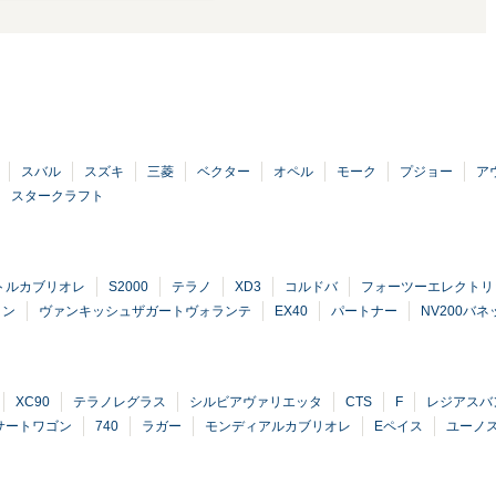
スバル
スズキ
三菱
ベクター
オペル
モーク
プジョー
ア
スタークラフト
トルカブリオレ
S2000
テラノ
XD3
コルドバ
フォーツーエレクトリ
タン
ヴァンキッシュザガートヴォランテ
EX40
パートナー
NV200バ
XC90
テラノレグラス
シルビアヴァリエッタ
CTS
F
レジアスバ
サートワゴン
740
ラガー
モンディアルカブリオレ
Eペイス
ユーノス