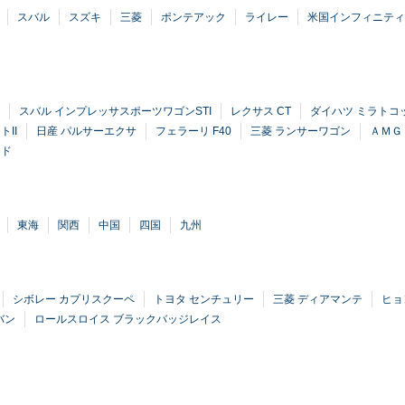
スバル
スズキ
三菱
ポンテアック
ライレー
米国インフィニティ
スバル インプレッサスポーツワゴンSTI
レクサス CT
ダイハツ ミラトコ
II
日産 パルサーエクサ
フェラーリ F40
三菱 ランサーワゴン
ＡＭＧ
イド
東海
関西
中国
四国
九州
シボレー カプリスクーペ
トヨタ センチュリー
三菱 ディアマンテ
ヒョ
バン
ロールスロイス ブラックバッジレイス