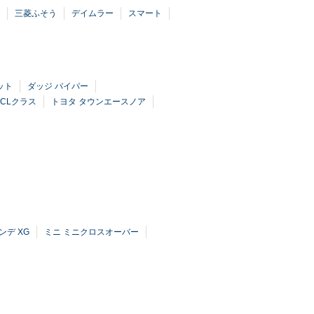
三菱ふそう
デイムラー
スマート
ット
ダッジ バイパー
 CLクラス
トヨタ タウンエースノア
ンデ XG
ミニ ミニクロスオーバー