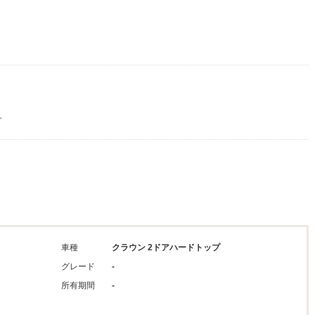
。
車種
クラウン 2ドアハードトップ
グレード
-
所有期間
-