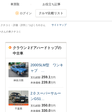
車買取
お役立ち記事
ログイン
クルマ比較リスト
サイトマップ
・クチコミ・評価・評判｜つばくろやさん
やさんの車クチコミ
クラウン 2ドアハードトップの
中古車
2000SLM型 ワンキ
ャブ …
259.1
支払総額
万円
神奈川県
239.8
本体価格
万円
2.0 スーパーサルー
ンGS1…
350.0
支払総額
万円
千葉県
330.0
本体価格
万円