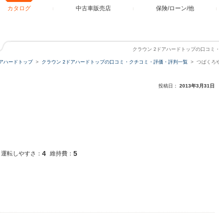
カタログ
中古車販売店
保険/ローン/他
クラウン 2ドアハードトップの口コミ
ドアハードトップ
クラウン 2ドアハードトップの口コミ・クチコミ・評価・評判一覧
つばくろ
投稿日：
2013年3月31日
4
5
運転しやすさ：
維持費：