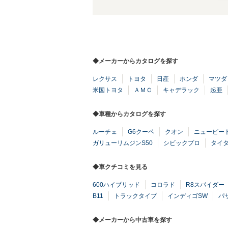
◆メーカーからカタログを探す
レクサス
トヨタ
日産
ホンダ
マツダ
米国トヨタ
ＡＭＣ
キャデラック
起亜
◆車種からカタログを探す
ルーチェ
G6クーペ
クオン
ニュービー
ガリューリムジンS50
シビックプロ
タイ
◆車クチコミを見る
600ハイブリッド
コロラド
R8スパイダー
B11
トラックタイプ
インディゴSW
パ
◆メーカーから中古車を探す