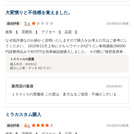
みんな元気を頂いております☆２台目の愛車もご協力が出来まして
大変うれしく思います。オイル交換・車検・メンテナンス、今後も
大変憤りと不信感を覚えました。
変わらぬお付き合いをお願いします(^^)/
1
総合評価
2016/03/21投稿
点
1
1
1
1
接客 :
雰囲気 :
アフター :
品質 :
なぜ低評価なのか細かく説明いたしますので購入をお考えの方はご参考にし
てください。 2015年12月上旬にそちらでマツダAZワゴン車両価格298000
円諸費用込みで40万円を現車確認後購入しました。 その際に”後部座席車窓
のパワーウィンドウ”に不具合を発見。担当のNさんにその場で知らせたとこ
１５０ｃｍの悪魔
ろ 「この車両はオークションで仕入れたばかりのもので後部座席車窓のケー
購入年月：
2015/12
購入した車：マツダ AZ-ワゴン
ブルがまだ繋がっておりません。本社のメカニックに通達して納車までには
直しておきます」という旨の返答を確かに頂きました。 また、購入車両は車
検が2016年4月初めに切れるので次の車検を行う際についてのことも訪ねる
と「モータネットで車検を 行っていただけるなら法定費用の3万円程度で受
販売店の返信
2016/05/01
けられますので是非」とも言われました。 そして、2015年12月26日に車両
１５０ｃｍの悪魔様 この度は、多大なるご迷惑・不備がございまし
が納車されたのですが、まず思ったのは「車両が汚い」ということです。 コ
て、本当に申し訳ございませんでした。本来であればご商談時にご
ンパウンドの付着やミラーの埃が目立っていました。特にコンパウンドは至
指摘を頂いた不具合に箇所につきましては、ご納車前の整備時に担
る所についていました。 そして、”後部座席車窓のパワーウィンドウ”の不具
当スタッフが確認をした不具合箇所を適切に弊社メカニックに指示
ミラカスタム購入
合は全く直っておりませんでした。 また、私は納車時に担当のNさんの薦め
を行い、ご納車時には修繕された状態でお客様に最終ご確認を頂き
で「2年安心保証」に約5万円を支払って加入しました。 その保証プランの
御納品がされるのですが、修理がされておらず、御納品後も何度も
4
一環で納車一ヶ月後の1月25日に「納車後一ヶ月点検」をNさん本人にして
総合評価
2016/02/14投稿
点
足を運んでいただいているにもかかわらず、弊社の本来のご対応か
いただきました。 その際に、後部座席車窓の不具合を再度Nさんに確認して