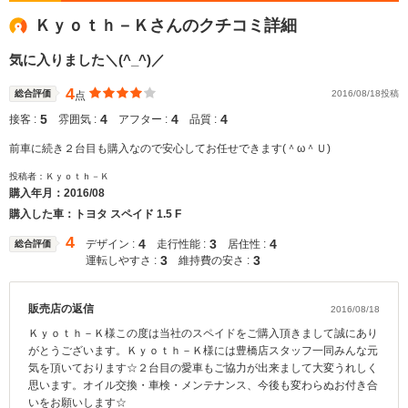
Ｋｙｏｔｈ－Ｋさんのクチコミ詳細
気に入りました＼(^_^)／
4
総合評価
2016/08/18投稿
点
5
4
4
4
接客 :
雰囲気 :
アフター :
品質 :
前車に続き２台目も購入なので安心してお任せできます(＾ω＾Ｕ)
投稿者：Ｋｙｏｔｈ－Ｋ
購入年月：
2016/08
購入した車：トヨタ スペイド 1.5 F
4
4
3
4
デザイン :
走行性能 :
居住性 :
総合評価
3
3
運転しやすさ :
維持費の安さ :
販売店の返信
2016/08/18
Ｋｙｏｔｈ－Ｋ様この度は当社のスペイドをご購入頂きまして誠にあり
がとうございます。Ｋｙｏｔｈ－Ｋ様には豊橋店スタッフ一同みんな元
気を頂いております☆２台目の愛車もご協力が出来まして大変うれしく
思います。オイル交換・車検・メンテナンス、今後も変わらぬお付き合
いをお願いします☆