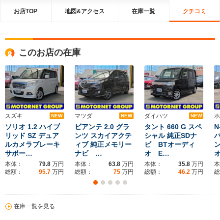
絡して頂けなくては 困ります。こちらにも予定があるのです。 以上。購入
お店TOP
地図&アクセス
在庫一覧
クチコミ
検討中の方は参考にして頂ければ幸いです。
このお店の在庫
スズキ
マツダ
ダイハツ
ホ
NEW
NEW
NEW
ソリオ 1.2 ハイブ
ビアンテ 2.0 グラ
タント 660 G スペ
N
リッド SZ デュア
ンツ スカイアクテ
シャル 純正SDナ
ルカメラブレーキ
ィブ 純正メモリー
ビ BTオーディ
サポー…
ナビ …
オ E…
本体：
79.8
万円
本体：
63.8
万円
本体：
35.8
万円
本
総額：
95.7
万円
総額：
75
万円
総額：
46.2
万円
総
在庫一覧を見る