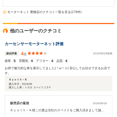
モーターネット 豊橋店のクチコミ一覧を見る(179件)
他のユーザーのクチコミ
カーセンサーモーターネット評価
4
総合評価
2016/08/18投稿
点
5
4
4
4
接客 :
雰囲気 :
アフター :
品質 :
お得で魅力的な車を展示してました(＾ω＾Ｕ) 安心してお任せできるお店で
す。
Ｋｙｏｔｈ－Ｋ
購入年月：
2016/08
購入した車：トヨタ スペイド 1.5 F
販売店の返信
2016/08/18
Ｋｙｏｔｈ－Ｋ様この度は当社のスペイドをご購入頂きまして誠に
ありがとうございます。Ｋｙｏｔｈ－Ｋ様には豊橋店スタッフ一同