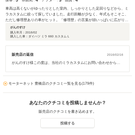
5
4
3
4
接客 :
ら逸脱した担当スタッフの連絡遅延や対応により１５０ｃｍの悪魔
雰囲気 :
アフター :
品質 :
もらったところ「保証に加入していますので無料で修理します、代車が用意
様には大変、ご不便をおかけし誠に申し訳ございません。今後、ス
車高は高くないがゆったりとした室内、しっかりとした足回りなどから、ミ
でき次第連絡を致します」と”2016年1月25日”に明言していただきました
タッフ一同このような至らぬことがないよう、指導・教育を徹底し
ラカスタムに絞って探していました。走行距離が少なく、年式もそこそこ、
が、そもそも現車確認時からの 不具合に保証も何もないと思います。 そし
て日々精進してまいりますので、何卒宜しくお願い申し上げます。
ただし修理歴ありの車がヒット。「修理歴」の言葉が頭いっぱいに広がりな
て、それから”2016年3月4日”までの約40日間、一切何の連絡もありませんで
がら、問い合わせメール。 具体的な修理部位の情報を頂きましたが気持ちが
した。 代車の用意が遅れるであるとかそういった連絡も一切なしです。 結
がんのすけ
はっきりせずに、現物を見なくてはと考え直ぐに豊橋へ飛びました。現地現
局、2016年3月5日の昼12時頃にこちらから豊橋店の店舗を訪ね、Nさんに
購入年月：
2016/02
購入した車：ダイハツ ミラ 660 カスタム L
物で説明を受けて技術的にはわからないまでもこれくらいならと感じ、試走
直接修理の件について 催促するまで放置されておりました。 また、その際
行で問題ないことが確認されていると背中を押され、納得して決めることが
に来月の車検についても担当のNさんに尋ねたところ 「車検時にはまず5万
できました。納車後に高速走行で安定度を確認してさらに納得でした。
円先払いして欲しい」との返答を受け、納車時に3万円程度で車検を受けら
れると 言われた旨をこちらが告げるとすぐに「そうでした。3万円で大丈夫
販売店の返信
2016/02/16
です」と発言を撤回されました。 そして、さらに「モーターネットで車検を
がんのすけ様この度は、当社のミラカスタムにお問い合わせから、
受ける場合には事前に予約が必要ですので、後部座席車窓の修理と合わせて
遠い所ご来店頂きご成約並びにご納車に御立合い頂き誠にありがと
2016年3月20日に必ずいつ修理や車検を受けられるのかの連絡を電話でしま
うございます。お車の走りも確認頂き御納得頂けて大変うれしく思
すのでお待ち下さい」と、約束して頂きました。 この評価を投稿しているの
います。豊橋店まで距離がありますが、お近くまでお越しの際は、
はその2016年3月20日の夜中23時です。 一切、何の連絡もありませんでし
モーターネット 豊橋店のクチコミ一覧を見る(179件)
オイル交換も無料で行っておりますので、是非お立ち寄り頂ければ
た。 以上が低評価の理由です。 2年保証プランに担当のNさんの薦めで約5
幸いです（＾＾）この度は、誠にありがとうございました。
万円を支払い加入しました。 2年間はエンジン等の重要機関に不調が生じて
も無料で代車の手配や修理をしてもらえると説明を受け大変心強く思い加入
あなたのクチコミを投稿しませんか？
したのです。 その結果がこれです。 車両がコンパウンドだらけなのはまだ
販売店のクチコミを書き込めます。
良いです。 後部座席後方車窓の不具合は現車確認時に既にありました。担当
の方も納車までに修理するとはっきり仰いました。 何故直っていないのでし
ょうか。 それにこれがエンジントラブルで車両不動になった場合に代車の手
投稿する
配に40日以上待たされて、しかもその間何の連絡 もないのでは保証に入っ
た意味がないではありませんか。そもそも代車の手配ができなくても一度連