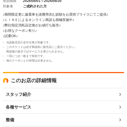
有効期限
2026/08/01～2026/08/30
対象者
ご成約された方
♪期間限定更に厳選車を諸費用含む総額をお買得プライスにてご提供♪
♪ＬＩＮＥによるオンライン商談も積極実施中♪
♪弊社指定消耗品交換がお値打ち販売♪
♪お得なクーポン有り♪
♪試乗OK♪
当該販売店の全中古車が対象です。
このチケットは必ず商談前に販売店にご提示ください。
商談後の提示ではサービスを受けられません。
一回につき一枚まで有効です。
他のクーポンとの併用は出来ません。
このお店の詳細情報
スタッフ紹介
各種サービス
整備