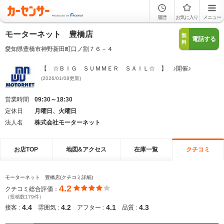
履歴
お気に入り
メニュー
モーターネット 豊橋店
無
電話する
料
愛知県豊橋市神野新田町口ノ割７６－４
【 ☆ＢＩＧ ＳＵＭＭＥＲ ＳＡＩＬ☆ 】 ♪開催♪
(2026/01/08更新)
営業時間
09:30～18:30
定休日
月曜日、火曜日
法人名
株式会社モーターネット
お店TOP
地図&アクセス
在庫一覧
クチコミ
モーターネット 豊橋店(クチコミ詳細)
4.2
クチコミ総合評価：
（投稿数179件）
4.4
4.2
4.1
4.3
接客 :
雰囲気 :
アフター :
品質 :