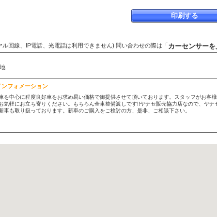
印刷する
カーセンサーを
ヤル回線、IP電話、光電話は利用できません) 問い合わせの際は「
地
日
インフォメーション
車を中心に程度良好車をお求め易い価格で御提供させて頂いております。スタッフがお客
お気軽にお立ち寄りください。もちろん全車整備渡しです!!ヤナセ販売協力店なので、ヤ
新車も取り扱っております。新車のご購入をご検討の方、是非、ご相談下さい。