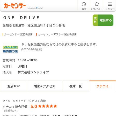
履歴
お気に入り
メニュー
ＯＮＥ ＤＲＩＶＥ
無
電話する
料
愛知県名古屋市千種区園山町２丁目２１番地
カーセンサー認定取扱店
カーセンサーアフター保証取扱店
ヤナセ販売協力店ならではの良質な車をご提供します。
(2020/04/24更新)
営業時間
10:00～18:00
定休日
月曜日
法人名
株式会社ワンドライブ
お店TOP
地図&アクセス
在庫一覧
クチコミ
ＯＮＥ ＤＲＩＶＥ (クチコミ詳細)
5.0
クチコミ総合評価：
（投稿数7件）