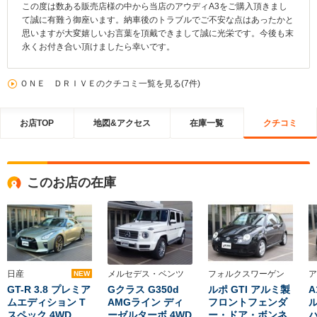
この度は数ある販売店様の中から当店のアウディA3をご購入頂きまし
て誠に有難う御座います。納車後のトラブルでご不安な点はあったかと
思いますが大変嬉しいお言葉を頂戴できまして誠に光栄です。今後も末
永くお付き合い頂けましたら幸いです。
ＯＮＥ ＤＲＩＶＥのクチコミ一覧を見る(7件)
お店TOP
地図&アクセス
在庫一覧
クチコミ
このお店の在庫
日産
メルセデス・ベンツ
フォルクスワーゲン
ア
NEW
GT-R 3.8 プレミア
Gクラス G350d
ルポ GTI アルミ製
A
ムエディション T
AMGライン ディ
フロントフェンダ
ル
スペック 4WD
ーゼルターボ 4WD
ー・ドア・ボンネ