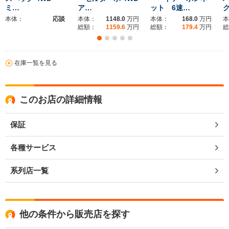
ミ…
ア…
ット 6速…
本体：
応談
本体：
1148.0
万円
本体：
168.0
万円
本
総額：
1159.6
万円
総額：
179.4
万円
総
在庫一覧を見る
このお店の詳細情報
保証
各種サービス
系列店一覧
他の条件から販売店を探す