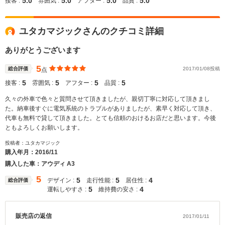
5.0
5.0
5.0
5.0
接客 :
雰囲気 :
アフター :
品質 :
ユタカマジックさんのクチコミ詳細
ありがとうございます
5
総合評価
2017/01/08投稿
点
5
5
5
5
接客 :
雰囲気 :
アフター :
品質 :
久々の外車で色々と質問させて頂きましたが、親切丁寧に対応して頂きまし
た。納車後すぐに電気系統のトラブルがありましたが、素早く対応して頂き、
代車も無料で貸して頂きました。とても信頼のおけるお店だと思います。今後
ともよろしくお願いします。
投稿者：ユタカマジック
購入年月：
2016/11
購入した車：アウディ A3
5
5
5
4
デザイン :
走行性能 :
居住性 :
総合評価
5
4
運転しやすさ :
維持費の安さ :
販売店の返信
2017/01/11