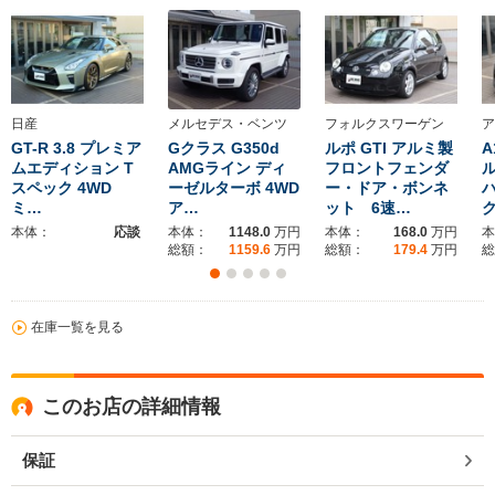
日産
メルセデス・ベンツ
フォルクスワーゲン
ア
GT-R 3.8 プレミア
Gクラス G350d
ルポ GTI アルミ製
A
ムエディション T
AMGライン ディ
フロントフェンダ
ル
スペック 4WD
ーゼルターボ 4WD
ー・ドア・ボンネ
ミ…
ア…
ット 6速…
本体：
応談
本体：
1148.0
万円
本体：
168.0
万円
本
総額：
1159.6
万円
総額：
179.4
万円
総
在庫一覧を見る
このお店の詳細情報
保証