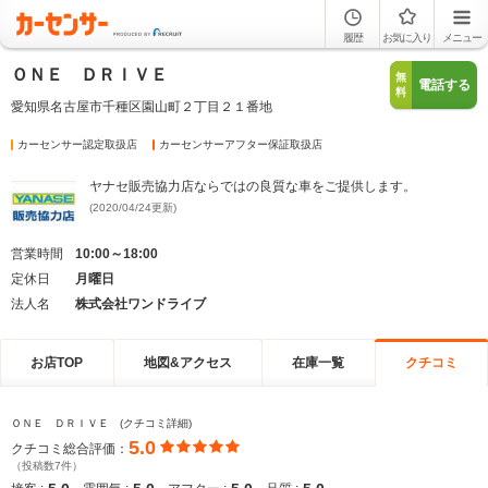
履歴
お気に入り
メニュー
ＯＮＥ ＤＲＩＶＥ
無
電話する
料
愛知県名古屋市千種区園山町２丁目２１番地
カーセンサー認定取扱店
カーセンサーアフター保証取扱店
ヤナセ販売協力店ならではの良質な車をご提供します。
(2020/04/24更新)
営業時間
10:00～18:00
定休日
月曜日
法人名
株式会社ワンドライブ
お店TOP
地図&アクセス
在庫一覧
クチコミ
ＯＮＥ ＤＲＩＶＥ (クチコミ詳細)
5.0
クチコミ総合評価：
（投稿数7件）