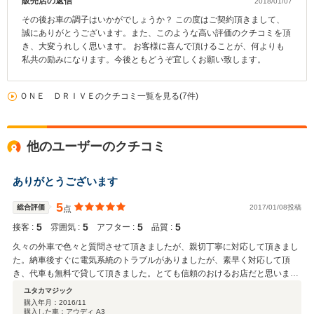
販売店の返信
2018/01/07
その後お車の調子はいかがでしょうか？ この度はご契約頂きまして、
誠にありがとうございます。また、このような高い評価のクチコミを頂
き、大変うれしく思います。 お客様に喜んで頂けることが、何よりも
私共の励みになります。今後ともどうぞ宜しくお願い致します。
ＯＮＥ ＤＲＩＶＥのクチコミ一覧を見る(7件)
他のユーザーのクチコミ
ありがとうございます
5
総合評価
2017/01/08投稿
点
5
5
5
5
接客 :
雰囲気 :
アフター :
品質 :
久々の外車で色々と質問させて頂きましたが、親切丁寧に対応して頂きまし
た。納車後すぐに電気系統のトラブルがありましたが、素早く対応して頂
き、代車も無料で貸して頂きました。とても信頼のおけるお店だと思いま
す。今後ともよろしくお願いします。
ユタカマジック
購入年月：
2016/11
購入した車：アウディ A3