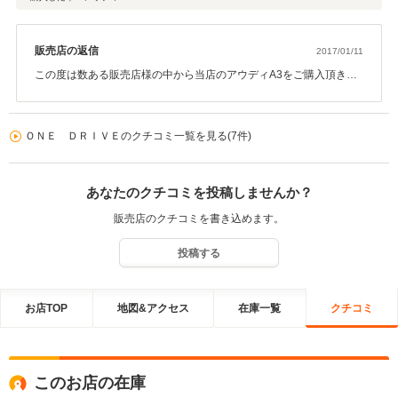
販売店の返信
2017/01/11
この度は数ある販売店様の中から当店のアウディA3をご購入頂きま
して誠に有難う御座います。納車後のトラブルでご不安な点はあっ
たかと思いますが大変嬉しいお言葉を頂戴できまして誠に光栄で
す。今後も末永くお付き合い頂けましたら幸いです。
ＯＮＥ ＤＲＩＶＥのクチコミ一覧を見る(7件)
あなたのクチコミを投稿しませんか？
販売店のクチコミを書き込めます。
投稿する
お店TOP
地図&アクセス
在庫一覧
クチコミ
このお店の在庫