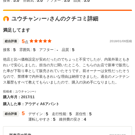
5.0
5.0
5.0
5.0
接客 :
雰囲気 :
アフター :
品質 :
ユウチャン♪ー♪さんのクチコミ詳細
満足してます
5
総合評価
2018/01/06投稿
点
5
5
‐
5
接客 :
雰囲気 :
アフター :
品質 :
他店と比べ価格設定が安めだったのでちょっと不安でしたが、内装外装ともき
れいで安心しました。担当の方に聞いたところ、こちらのお店で新車で販売し
た車が下取り車として販売されていたそうです。前オーナーは女性だったそう
なので、禁煙車で内外装もきれいな理由は納得できました。過去のメンテナン
ス履歴もすべて教えてもらいましたので、購入の決め手になりました。
投稿者：ユウチャン♪ー♪
購入年月：
2017/11
購入した車：アウディ A6アバント
5
5
5
5
デザイン :
走行性能 :
居住性 :
総合評価
5
4
運転しやすさ :
維持費の安さ :