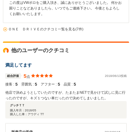
この度はVWポロをご購入頂き、誠にありがとうございました。 何かお
困りことなどありましたら、いつでもご連絡下さい。 今後ともよろし
くお願いいたします。
ＯＮＥ ＤＲＩＶＥのクチコミ一覧を見る(7件)
他のユーザーのクチコミ
満足してます
5
総合評価
2018/06/13投稿
点
5
5
5
5
接客 :
雰囲気 :
アフター :
品質 :
他店で決めようとしていたのですが、たまたまNETで見かけて試しに見に行
ったのですが、キズ１つない車だったので決めてしまいました。
グッチＴＴ
購入年月：
2018/05
購入した車：アウディ TT