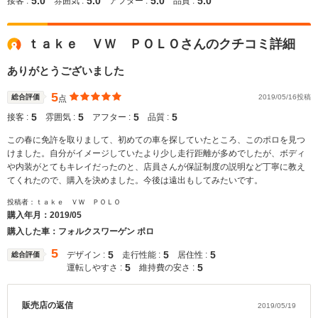
5.0
5.0
5.0
5.0
接客 :
雰囲気 :
アフター :
品質 :
ｔａｋｅ ＶＷ ＰＯＬＯさんのクチコミ詳細
ありがとうございました
5
総合評価
2019/05/16投稿
点
5
5
5
5
接客 :
雰囲気 :
アフター :
品質 :
この春に免許を取りまして、初めての車を探していたところ、このポロを見つ
けました。自分がイメージしていたより少し走行距離が多めでしたが、ボディ
や内装がとてもキレイだったのと、店員さんが保証制度の説明など丁寧に教え
てくれたので、購入を決めました。今後は遠出もしてみたいです。
投稿者：ｔａｋｅ ＶＷ ＰＯＬＯ
購入年月：
2019/05
購入した車：フォルクスワーゲン ポロ
5
5
5
5
デザイン :
走行性能 :
居住性 :
総合評価
5
5
運転しやすさ :
維持費の安さ :
販売店の返信
2019/05/19