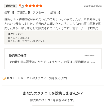
たいと思います。
5
総合評価
2018/01/06投稿
点
5
5
‐
5
接客 :
雰囲気 :
アフター :
品質 :
他店と比べ価格設定が安めだったのでちょっと不安でしたが、内装外装とも
きれいで安心しました。担当の方に聞いたところ、こちらのお店で新車で販
売した車が下取り車として販売されていたそうです。前オーナーは女性だっ
たそうなので、禁煙車で内外装もきれいな理由は納得できました。過去のメ
ユウチャン♪ー♪
ンテナンス履歴もすべて教えてもらいましたので、購入の決め手になりまし
購入年月：
2017/11
購入した車：アウディ A6アバント
た。
販売店の返信
2018/01/07
その後お車の調子はいかがでしょうか？ この度はご契約頂きまし
て、誠にありがとうございます。また、このような高い評価のクチ
コミを頂き、大変うれしく思います。 お客様に喜んで頂けること
が、何よりも私共の励みになります。今後ともどうぞ宜しくお願い
ＯＮＥ ＤＲＩＶＥのクチコミ一覧を見る(7件)
致します。
あなたのクチコミを投稿しませんか？
販売店のクチコミを書き込めます。