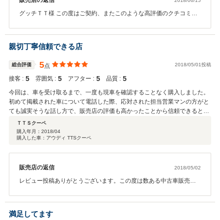
販売店の返信
2018/06/15
グッチＴＴ様 この度はご契約、またこのような高評価のクチコミを
いただきまして誠にありがとうございました。 このアウディＴＴは
前オーナー様が大切に乗っていた車です。 弊社では長く大切にお車
に乗っていただきたいと思い、アフターサービスに関しても誠意を
親切丁寧信頼できる店
もってご対応させていただいております。お客様にあったお車のご
提案と、その後のお車のメンテナンスを引き続きさせていただきま
5
総合評価
2018/05/01投稿
点
す。今後ともお気軽に弊社にお越しくださいませ。宜しくお願い致
5
5
5
5
接客 :
します。
雰囲気 :
アフター :
品質 :
今回は、車を受け取るまで、一度も現車を確認することなく購入しました。
初めて掲載された車について電話した際、応対された担当営業マンの方がと
ても誠実そうな話し方で、販売店の評価も高かったことから信頼できると判
断しました。実際、車も納得のいくものでした。価格、サービス等々、とて
ＴＴＳクーペ
も親切丁寧信頼できる販売店です。
購入年月：
2018/04
購入した車：アウディ TTSクーペ
販売店の返信
2018/05/02
レビュー投稿ありがとうございます。この度は数ある中古車販売店
より、当店をお選び頂きまして誠にありがとうございます。 今回は
この様な高い評価を頂きまして、心より感謝致します。 今回のよう
にお住まいが遠方だったり、お仕事の都合が合わずにお車の確認が
満足してます
できない方にも納得してご購入して頂けるように今後も努めていき