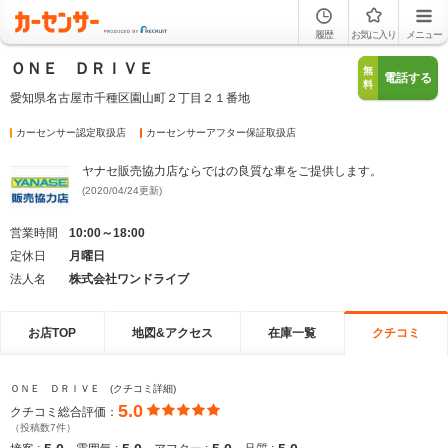
履歴
お気に入り
メニュー
ＯＮＥ ＤＲＩＶＥ
無
電話する
料
愛知県名古屋市千種区園山町２丁目２１番地
カーセンサー認定取扱店
カーセンサーアフター保証取扱店
ヤナセ販売協力店ならではの良質な車をご提供します。
(2020/04/24更新)
営業時間
10:00～18:00
定休日
月曜日
法人名
株式会社ワンドライブ
お店TOP
地図&アクセス
在庫一覧
クチコミ
ＯＮＥ ＤＲＩＶＥ (クチコミ詳細)
5.0
クチコミ総合評価：
（投稿数7件）