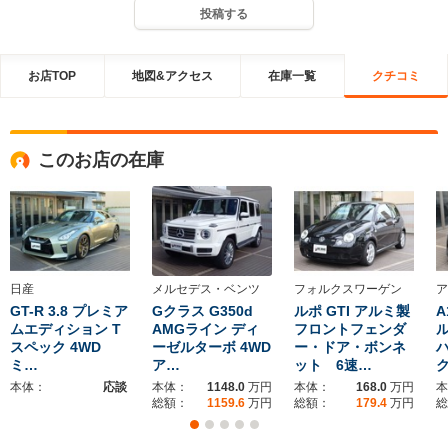
投稿する
お店TOP
地図&アクセス
在庫一覧
クチコミ
このお店の在庫
日産
メルセデス・ベンツ
フォルクスワーゲン
ア
GT-R 3.8 プレミア
Gクラス G350d
ルポ GTI アルミ製
A
ムエディション T
AMGライン ディ
フロントフェンダ
ル
スペック 4WD
ーゼルターボ 4WD
ー・ドア・ボンネ
ミ…
ア…
ット 6速…
本体：
応談
本体：
1148.0
万円
本体：
168.0
万円
本
総額：
1159.6
万円
総額：
179.4
万円
総