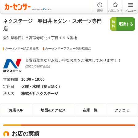
履歴
お気に入り
メニュー
ネクステージ 春日井セダン・スポーツ専門
無
電話する
料
店
愛知県春日井市高蔵寺町北１丁目１９６番地
カーセンサー認定取扱店
カーセンサーアフター保証取扱店
良質買取車などお買い得なお車をご用意しております！！
(2026/08/07更新)
営業時間
10:00～19:00
定休日
火曜・水曜（祝日除く）
法人名
株式会社ネクステージ
お店TOP
地図&アクセス
在庫一覧
クチコミ
お店の実績