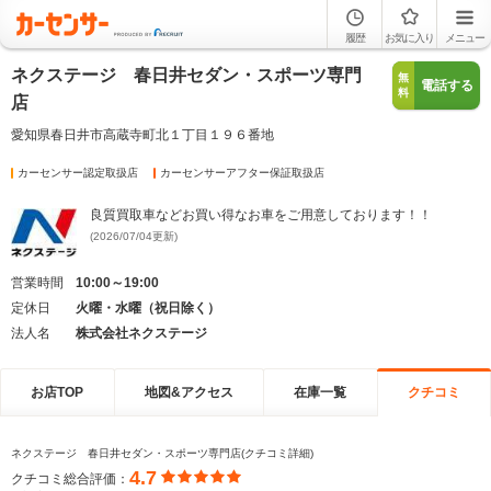
履歴
お気に入り
メニュー
ネクステージ 春日井セダン・スポーツ専門
無
電話する
料
店
愛知県春日井市高蔵寺町北１丁目１９６番地
カーセンサー認定取扱店
カーセンサーアフター保証取扱店
良質買取車などお買い得なお車をご用意しております！！
(2026/07/04更新)
営業時間
10:00～19:00
定休日
火曜・水曜（祝日除く）
法人名
株式会社ネクステージ
お店TOP
地図&アクセス
在庫一覧
クチコミ
ネクステージ 春日井セダン・スポーツ専門店(クチコミ詳細)
4.7
クチコミ総合評価：