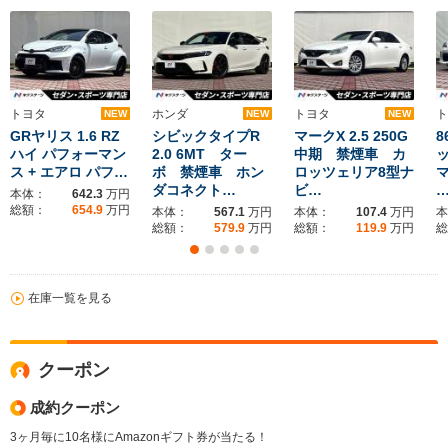
トヨタ
ホンダ
トヨタ
ト
NEW
NEW
NEW
GRヤリス 1.6 RZ
シビックタイプR
マークX 2.5 250G
8
ハイ パフォーマン
2.0 6MT ター
中期 禁煙車 カ
ス + エアロ パフ…
ボ 禁煙車 ホン
ロッツェリア8型ナ
ダコネクト…
ビ…
本体：
642.3
万円
総額：
654.9
万円
本体：
567.1
万円
本体：
107.4
万円
本
総額：
579.9
万円
総額：
119.9
万円
総
在庫一覧を見る
クーポン
成約クーポン
3ヶ月毎に10名様にAmazonギフト券が当たる！