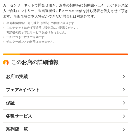
カーセンサーネットで問合せ頂き、お車の契約時に契約書へEメールアドレス記
入で自動エントリー。※当選者様にEメールの送信を持ち発表と代えさせて頂き
ます。※仮名等ご本人特定ができない問合せは対象外です。
車両本体価格10万円以上（税込）の物件に限ります。
このチケットは必ず商談前に販売店にご提示ください。
商談後の提示ではサービスを受けられません。
一回につき一枚まで有効です。
他のクーポンとの併用は出来ません。
このお店の詳細情報
お店の実績
フェア&イベント
保証
各種サービス
系列店一覧