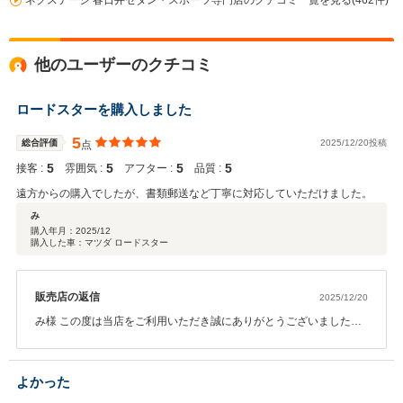
ネクステージ 春日井セダン・スポーツ専門店のクチコミ一覧を見る(462件)
他のユーザーのクチコミ
ロードスターを購入しました
5
総合評価
2025/12/20投稿
点
5
5
5
5
接客 :
雰囲気 :
アフター :
品質 :
遠方からの購入でしたが、書類郵送など丁寧に対応していただけました。
み
購入年月：
2025/12
購入した車：マツダ ロードスター
販売店の返信
2025/12/20
み様 この度は当店をご利用いただき誠にありがとうございました。
今後とも末長くよろしくお願いいたします。
よかった