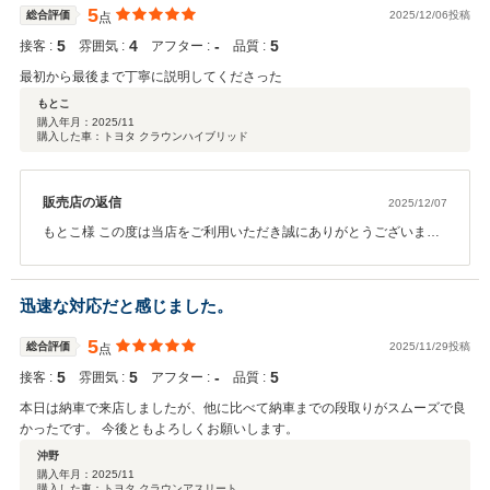
5
総合評価
2025/12/06投稿
点
5
4
‐
5
接客 :
雰囲気 :
アフター :
品質 :
最初から最後まで丁寧に説明してくださった
もとこ
購入年月：
2025/11
購入した車：トヨタ クラウンハイブリッド
販売店の返信
2025/12/07
もとこ様 この度は当店をご利用いただき誠にありがとうございまし
た。 今後とも末長くよろしくお願いいたします。
迅速な対応だと感じました。
5
総合評価
2025/11/29投稿
点
5
5
‐
5
接客 :
雰囲気 :
アフター :
品質 :
本日は納車で来店しましたが、他に比べて納車までの段取りがスムーズで良
かったです。 今後ともよろしくお願いします。
沖野
購入年月：
2025/11
購入した車：トヨタ クラウンアスリート