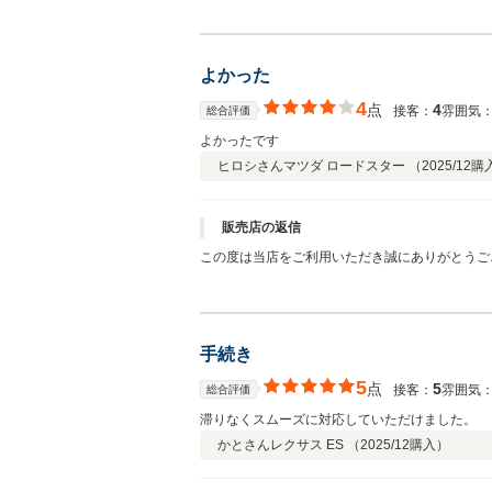
よかった
4
点
4
接客：
雰囲気
総合評価
よかったです
ヒロシさん
マツダ ロードスター （
2025/12
購
販売店の返信
この度は当店をご利用いただき誠にありがとうご
手続き
5
点
5
接客：
雰囲気
総合評価
滞りなくスムーズに対応していただけました。
かとさん
レクサス ES （
2025/12
購入）