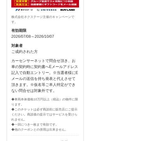
株式会社ネクステージ主催のキャンペーンで
す。
有効期限
2026/07/08～2026/10/07
対象者
ご成約された方
カーセンサーネットで問合せ頂き、お
車の契約時に契約書へEメールアドレス
記入で自動エントリー。※当選者様にE
メールの送信を持ち発表と代えさせて
頂きます。※仮名等ご本人特定ができ
ない問合せは対象外です。
◆車両本体価格10万円以上（税込）の物件に限
ります。
◆このチケットは必ず商談前に販売店にご提示
ください。商談後の提示ではサービスを受けら
れません。
◆一回につき一枚まで有効です。
◆他のクーポンとの併用は出来ません。