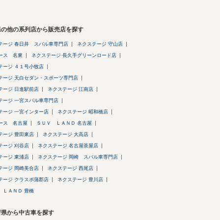
県の他の系列店から販売店を探す
テージ 春日井 スバル車専門店
ネクステージ 守山店
ース 名東
ネクステージ 長久手グリーンロード店
テージ ４１号小牧店
テージ 天白セダン・スポーツ専門店
テージ 日進駅前店
ネクステージ 江南店
テージ 一宮スバル車専門店
テージ 一宮インター店
ネクステージ 昭和橋店
ース 名古屋
ＳＵＶ ＬＡＮＤ 名古屋
テージ 豊田東店
ネクステージ 大高店
テージ 刈谷店
ネクステージ 名古屋茶屋店
テージ 東浦店
ネクステージ 岡崎 スバル車専門店
テージ 岡崎美合店
ネクステージ 西尾店
テージ クラスポ蒲郡店
ネクステージ 豊川店
 ＬＡＮＤ 豊橋
府県から中古車を探す