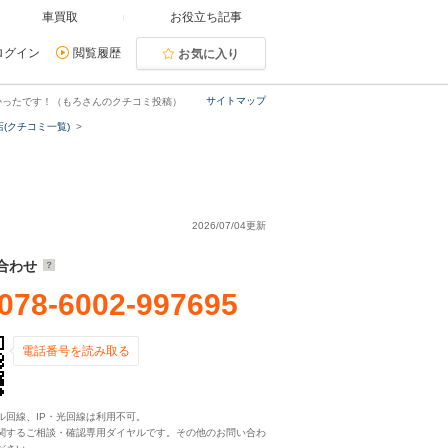
車買取
お役立ち記事
ログイン
閲覧履歴
お気に入り
サイトマップ
かったです！（もろさんのクチコミ投稿）
(クチコミ一覧)
2026/07/04更新
合わせ
078-6002-997695
電話番号を読み取る
ル回線、IP・光回線は利用不可。
関するご相談・確認専用ダイヤルです。その他のお問い合わ