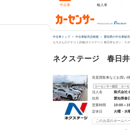
中古車
輸入車
中古車トップ
中古車販売店検索
愛知県の中古車販売
もろさんのクチコミ詳細(ネクステージ 春日井セダン・スポ
ネクステージ 春日井
良質買取車などお買い
カーセンサー認定・カーセ
法人名
株式会社
住所
愛知県春
営業時間
10:00～1
定休日
火曜・水
このお店のホームペ