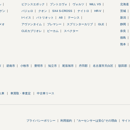
ル
ピクシスエポック
プントエヴォ
ヴォルツ
WiLL VS
北海道
ゲン
パジェロ
クオン
SX4 S-CROSS
ナイトロ
HR-V
茨城
Iペイス
パトリオット
A8
テーシス
新潟
メオ
アヴァンタイム
プレマシー
スプリンターカリブ
GLE
静岡
CLEカブリオレ
ビーカム
スペクター
奈良
徳島
熊本
市
碧南市
小牧市
豊明市
知立市
尾張旭市
丹羽郡
名古屋市天白区
額田郡
入車
車買取・車査定
中古車リース
プライバシーポリシー
利用規約
"カーセンサーは安心"その理由
サイ