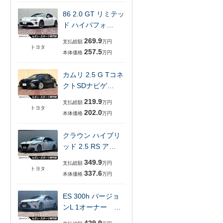
86 2.0 GT リミテッ
ド ハイパフォ…
269.9
支払総額
万円
トヨタ
257.5
本体価格
万円
カムリ 2.5 G Tコネ
クトSDナビゲ…
219.9
支払総額
万円
トヨタ
202.0
本体価格
万円
クラウン ハイブリ
ッド 2.5 RS ア…
349.9
支払総額
万円
トヨタ
337.6
本体価格
万円
ES 300h バージョ
ンL 1オーナー …