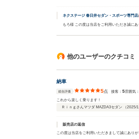
ネクステージ 春日井セダン・スポーツ専門店
もろ様 この度は当店をご利用いただき誠にあ
他のユーザーのクチコミ
納車
5
点
5
接客：
雰囲気
総合評価
これから楽しく乗ります！
Ｒｉｎｇさん
マツダ MAZDA3セダン （
2025/1
販売店の返信
この度は当店をご利用いただきまして誠にありが