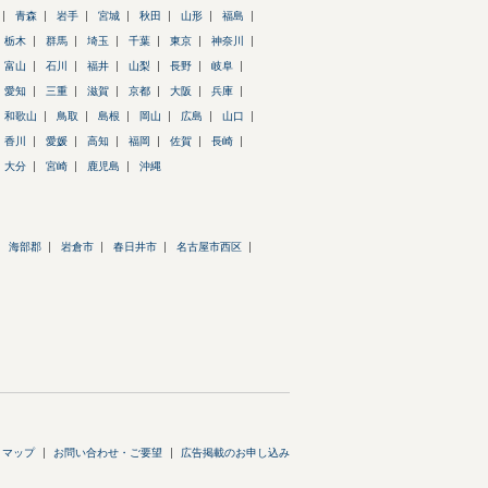
青森
岩手
宮城
秋田
山形
福島
栃木
群馬
埼玉
千葉
東京
神奈川
富山
石川
福井
山梨
長野
岐阜
愛知
三重
滋賀
京都
大阪
兵庫
和歌山
鳥取
島根
岡山
広島
山口
香川
愛媛
高知
福岡
佐賀
長崎
大分
宮崎
鹿児島
沖縄
海部郡
岩倉市
春日井市
名古屋市西区
トマップ
お問い合わせ・ご要望
広告掲載のお申し込み