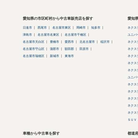
愛知県の市区町村から中古車販売店を探す
愛知
日進市
西尾市
名古屋市東区
岡崎市
知多市
ネクス
津島市
名古屋市名東区
名古屋市千種区
ユニバ
名古屋市天白区
豊橋市
愛西市
北名古屋市
稲沢市
ネクス
名古屋市守山区
蒲郡市
額田郡
田原市
ネクス
名古屋市瑞穂区
新城市
東海市
ネクス
ネクス
ネクス
ユニバ
ネクス
ネクス
ネクス
ネクス
ネクス
ＳＵＶ
車種から中古車を探す
都道