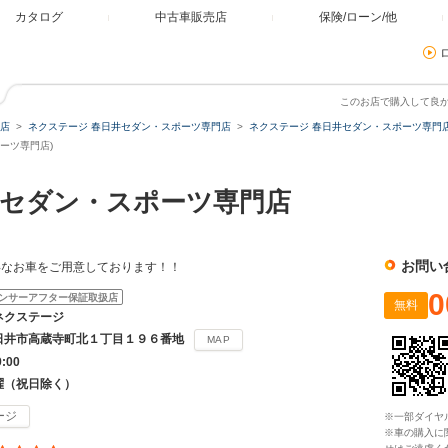
カタログ
中古車販売店
保険/ローン/他
このお店で購入して良
店
ネクステージ 春日井セダン・スポーツ専門店
ネクステージ 春日井セダン・スポーツ専門店
ーツ専門店)
セダン・スポーツ専門店
お問い
得なお車をご用意しております！！
0
ンサーアフター保証取扱店
無料
ネクステージ
日井市高蔵寺町北１丁目１９６番地
MAP
9:00
曜（祝日除く）
ージ
※一部ダイヤ
※車の購入に