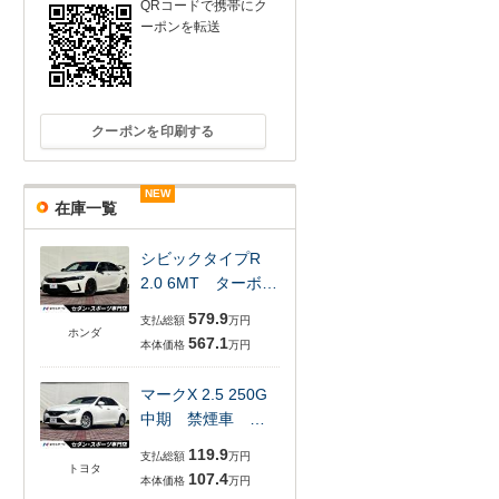
QRコードで携帯にク
ーポンを転送
クーポンを印刷する
NEW
NEW
NEW
NEW
NEW
NEW
在庫一覧
シビックタイプR
2.0 6MT ターボ…
579.9
支払総額
万円
ホンダ
567.1
本体価格
万円
マークX 2.5 250G
中期 禁煙車 …
119.9
支払総額
万円
トヨタ
107.4
本体価格
万円