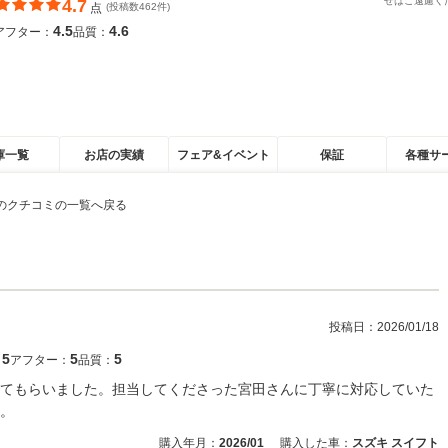
せはご遠慮く
4.7
点
(投稿数462件)
4.5
4.6
アフター：
品質：
庫一覧
お店の実績
フェア&イベント
保証
各種サ
のクチコミの一覧へ戻る
投稿日：
2026/01/18
5
5
5
：
アフター：
品質：
てもらいました。担当してくださった宮田さんに丁寧に対応していた
。
購入年月：
2026/01
購入した車：
スズキ スイフト