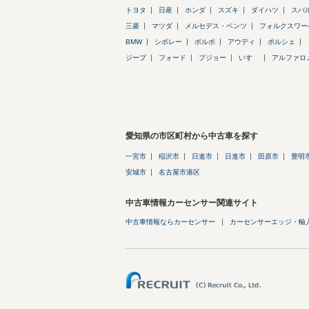
トヨタ
日産
ホンダ
スズキ
ダイハツ
スバ
三菱
マツダ
メルセデス・ベンツ
フォルクスワー
BMW
シボレー
ボルボ
アウディ
ポルシェ
ジープ
フォード
プジョー
いすゞ
アルファロ
愛知県の市区町村から中古車を探す
一宮市
稲沢市
日進市
日進市
田原市
豊明
安城市
名古屋市港区
中古車情報カーセンサー関連サイト
中古車情報ならカーセンサー
カーセンサーエッジ・輸