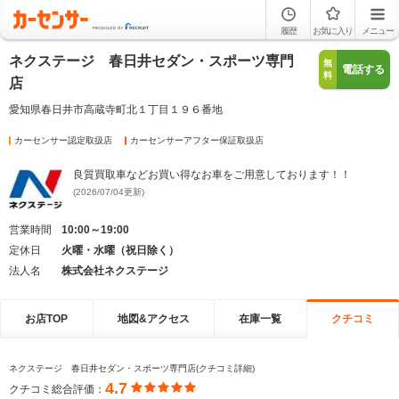
履歴
お気に入り
メニュー
ネクステージ 春日井セダン・スポーツ専門
無
電話する
料
店
愛知県春日井市高蔵寺町北１丁目１９６番地
カーセンサー認定取扱店
カーセンサーアフター保証取扱店
良質買取車などお買い得なお車をご用意しております！！
(2026/07/04更新)
営業時間
10:00～19:00
定休日
火曜・水曜（祝日除く）
法人名
株式会社ネクステージ
お店TOP
地図&アクセス
在庫一覧
クチコミ
ネクステージ 春日井セダン・スポーツ専門店(クチコミ詳細)
4.7
クチコミ総合評価：