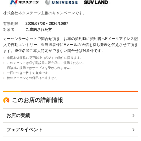
株式会社ネクステージ主催のキャンペーンです。
有効期限
2026/07/08～2026/10/07
対象者
ご成約された方
カーセンサーネットで問合せ頂き、お車の契約時に契約書へEメールアドレス記
入で自動エントリー。※当選者様にEメールの送信を持ち発表と代えさせて頂き
ます。※仮名等ご本人特定ができない問合せは対象外です。
車両本体価格10万円以上（税込）の物件に限ります。
このチケットは必ず商談前に販売店にご提示ください。
商談後の提示ではサービスを受けられません。
一回につき一枚まで有効です。
他のクーポンとの併用は出来ません。
このお店の詳細情報
お店の実績
フェア&イベント