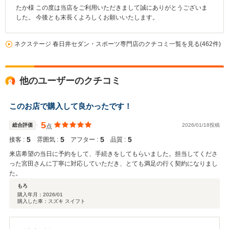
たか様 この度は当店をご利用いただきまして誠にありがとうございま
した。 今後とも末長くよろしくお願いいたします。
ネクステージ 春日井セダン・スポーツ専門店のクチコミ一覧を見る(462件)
他のユーザーのクチコミ
このお店で購入して良かったです！
5
総合評価
2026/01/18投稿
点
5
5
5
5
接客 :
雰囲気 :
アフター :
品質 :
来店希望の当日に予約をして、手続きをしてもらいました。担当してくださ
った宮田さんに丁寧に対応していただき、とても満足の行く契約になりまし
た。
もろ
購入年月：
2026/01
購入した車：スズキ スイフト