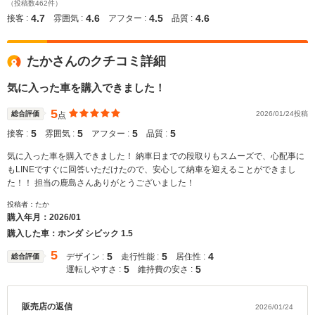
（投稿数462件）
4.7
4.6
4.5
4.6
接客 :
雰囲気 :
アフター :
品質 :
たかさんのクチコミ詳細
気に入った車を購入できました！
5
総合評価
2026/01/24投稿
点
5
5
5
5
接客 :
雰囲気 :
アフター :
品質 :
気に入った車を購入できました！ 納車日までの段取りもスムーズで、心配事に
もLINEですぐに回答いただけたので、安心して納車を迎えることができまし
た！！ 担当の鹿島さんありがとうございました！
投稿者：たか
購入年月：
2026/01
購入した車：ホンダ シビック 1.5
5
5
5
4
デザイン :
走行性能 :
居住性 :
総合評価
5
5
運転しやすさ :
維持費の安さ :
販売店の返信
2026/01/24