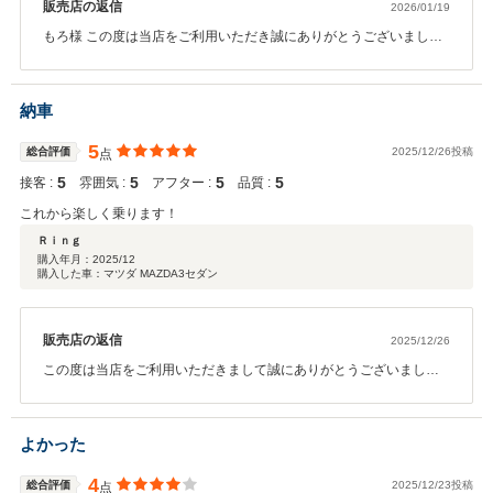
販売店の返信
2026/01/19
もろ様 この度は当店をご利用いただき誠にありがとうございまし
た。 今後とも末長くよろしくお願いいたします。
納車
5
総合評価
2025/12/26投稿
点
5
5
5
5
接客 :
雰囲気 :
アフター :
品質 :
これから楽しく乗ります！
Ｒｉｎｇ
購入年月：
2025/12
購入した車：マツダ MAZDA3セダン
販売店の返信
2025/12/26
この度は当店をご利用いただきまして誠にありがとうございまし
た。 今後とも末長くよろしくお願いいたします
よかった
4
総合評価
2025/12/23投稿
点