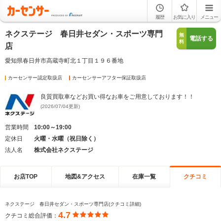
履歴
お気に入り
メニュー
ネクステージ 春日井セダン・スポーツ専門
無
電話する
料
店
愛知県春日井市高蔵寺町北１丁目１９６番地
カーセンサー認定取扱店
カーセンサーアフター保証取扱店
良質買取車などお買い得なお車をご用意しております！！
(2026/07/04更新)
営業時間
10:00～19:00
定休日
火曜・水曜（祝日除く）
法人名
株式会社ネクステージ
お店TOP
地図&アクセス
在庫一覧
クチコミ
ネクステージ 春日井セダン・スポーツ専門店(クチコミ詳細)
4.7
クチコミ総合評価：