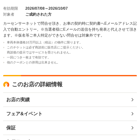
有効期限
2026/07/08～2026/10/07
対象者
ご成約された方
カーセンサーネットで問合せ頂き、お車の契約時に契約書へEメールアドレス記
入で自動エントリー。※当選者様にEメールの送信を持ち発表と代えさせて頂き
ます。※仮名等ご本人特定ができない問合せは対象外です。
車両本体価格10万円以上（税込）の物件に限ります。
このチケットは必ず商談前に販売店にご提示ください。
商談後の提示ではサービスを受けられません。
一回につき一枚まで有効です。
他のクーポンとの併用は出来ません。
このお店の詳細情報
お店の実績
フェア&イベント
保証