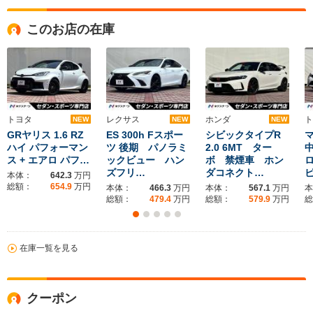
このお店の在庫
トヨタ
レクサス
ホンダ
ト
NEW
NEW
NEW
GRヤリス 1.6 RZ
ES 300h Fスポー
シビックタイプR
マ
ハイ パフォーマン
ツ 後期 パノラミ
2.0 6MT ター
ス + エアロ パフ…
ックビュー ハン
ボ 禁煙車 ホン
ズフリ…
ダコネクト…
本体：
642.3
万円
総額：
654.9
万円
本体：
466.3
万円
本体：
567.1
万円
本
総額：
479.4
万円
総額：
579.9
万円
総
在庫一覧を見る
クーポン