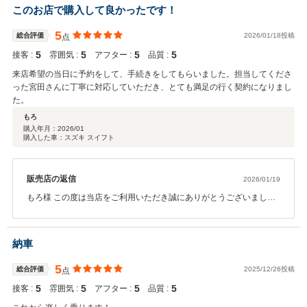
このお店で購入して良かったです！
5
総合評価
2026/01/18投稿
点
5
5
5
5
接客 :
雰囲気 :
アフター :
品質 :
来店希望の当日に予約をして、手続きをしてもらいました。担当してくださ
った宮田さんに丁寧に対応していただき、とても満足の行く契約になりまし
た。
もろ
購入年月：
2026/01
購入した車：スズキ スイフト
販売店の返信
2026/01/19
もろ様 この度は当店をご利用いただき誠にありがとうございまし
た。 今後とも末長くよろしくお願いいたします。
納車
5
総合評価
2025/12/26投稿
点
5
5
5
5
接客 :
雰囲気 :
アフター :
品質 :