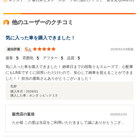
ネクステージ 春日井セダン・スポーツ専門店のクチコミ一覧を見る(462件)
他のユーザーのクチコミ
気に入った車を購入できました！
5
総合評価
2026/01/24投稿
点
5
5
5
5
接客 :
雰囲気 :
アフター :
品質 :
気に入った車を購入できました！ 納車日までの段取りもスムーズで、心配事
にもLINEですぐに回答いただけたので、安心して納車を迎えることができま
した！！ 担当の鹿島さんありがとうございました！
たか
購入年月：
2026/01
購入した車：ホンダ シビック 1.5
販売店の返信
2026/01/24
たか様 この度は当店をご利用いただきまして誠にありがとうござい
ました。 今後とも末長くよろしくお願いいたします。