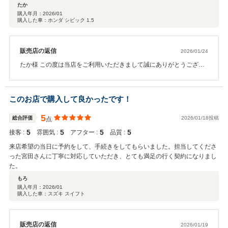
たか
購入年月：
2026/01
購入した車：ホンダ シビック 1.5
販売店の返信
2026/01/24
たか様 この度は当店をご利用いただきまして誠にありがとうござい
ました。 今後とも末長くよろしくお願いいたします。
このお店で購入して良かったです！
5
総合評価
2026/01/18投稿
点
5
5
5
5
接客 :
雰囲気 :
アフター :
品質 :
来店希望の当日に予約をして、手続きをしてもらいました。担当してくださ
った宮田さんに丁寧に対応していただき、とても満足の行く契約になりまし
た。
もろ
購入年月：
2026/01
購入した車：スズキ スイフト
販売店の返信
2026/01/19