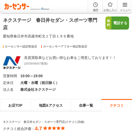
履歴
お気に入り
メニュー
ネクステージ 春日井セダン・スポーツ専門
無
電話する
料
店
愛知県春日井市高蔵寺町北１丁目１９６番地
カーセンサー認定取扱店
カーセンサーアフター保証取扱店
良質買取車などお買い得なお車をご用意しております！！
(2026/08/07更新)
営業時間
10:00～19:00
定休日
火曜・水曜（祝日除く）
法人名
株式会社ネクステージ
お店TOP
地図&アクセス
在庫一覧
クチコミ
ネクステージ 春日井セダン・スポーツ専門店(クチコミ詳細)
4.7
クチコミ総合評価：