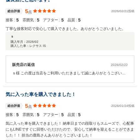
5
総合評価
2026/02/21投稿
点
5
5
5
5
接客 :
雰囲気 :
アフター :
品質 :
丁寧な接客対応で安心して購入できました。ありがとうございました。
ｓ
購入年月：
2026/02
購入した車：レクサス IS
販売店の返信
2026/02/22
ｓ様 この度は当店をご利用いただきまして誠にありがとうございま
した。 今後とも末長くよろしくお願いいたします。
気に入った車を購入できました！
5
総合評価
2026/01/24投稿
点
5
5
5
5
接客 :
雰囲気 :
アフター :
品質 :
気に入った車を購入できました！ 納車日までの段取りもスムーズで、心配事
にもLINEですぐに回答いただけたので、安心して納車を迎えることができま
した！！ 担当の鹿島さんありがとうございました！