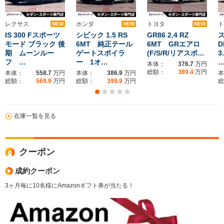
レクサス
ホンダ
トヨタ
ト
NEW
NEW
NEW
IS 300 Fスポーツ
シビック 1.5 RS
GR86 2.4 RZ
ス
モード ブラック 後
6MT 純正テール
6MT GRエアロ
期 ムーンルー
ゲートスポイラ
(F/S/R/リアスポ…
3
フ …
ー 1オ…
本体：
376.7
万円
総額：
389.4
万円
本体：
558.7
万円
本体：
386.9
万円
本
総額：
569.9
万円
総額：
399.9
万円
総
在庫一覧を見る
クーポン
成約クーポン
3ヶ月毎に10名様にAmazonギフト券が当たる！