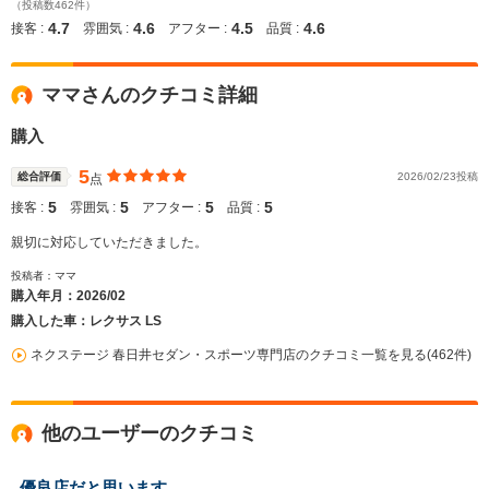
（投稿数462件）
4.7
4.6
4.5
4.6
接客 :
雰囲気 :
アフター :
品質 :
ママさんのクチコミ詳細
購入
5
総合評価
2026/02/23投稿
点
5
5
5
5
接客 :
雰囲気 :
アフター :
品質 :
親切に対応していただきました。
投稿者：ママ
購入年月：
2026/02
購入した車：レクサス LS
ネクステージ 春日井セダン・スポーツ専門店のクチコミ一覧を見る(462件)
他のユーザーのクチコミ
優良店だと思います。