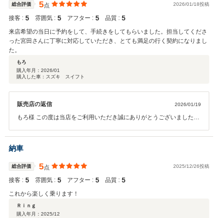
5
総合評価
2026/01/18投稿
点
5
5
5
5
接客 :
雰囲気 :
アフター :
品質 :
来店希望の当日に予約をして、手続きをしてもらいました。担当してくださ
った宮田さんに丁寧に対応していただき、とても満足の行く契約になりまし
た。
もろ
購入年月：
2026/01
購入した車：スズキ スイフト
販売店の返信
2026/01/19
もろ様 この度は当店をご利用いただき誠にありがとうございました。
今後とも末長くよろしくお願いいたします。
納車
5
総合評価
2025/12/26投稿
点
5
5
5
5
接客 :
雰囲気 :
アフター :
品質 :
これから楽しく乗ります！
Ｒｉｎｇ
購入年月：
2025/12