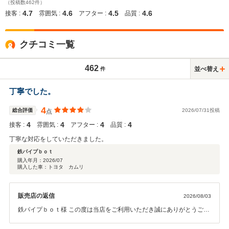
（投稿数462件）
4.7
4.6
4.5
4.6
接客 :
雰囲気 :
アフター :
品質 :
クチコミ一覧
462
並べ替え
件
丁寧でした。
4
総合評価
2026/07/31投稿
点
4
4
4
4
接客 :
雰囲気 :
アフター :
品質 :
丁寧な対応をしていただきました。
鉄パイプｂｏｔ
購入年月：
2026/07
購入した車：トヨタ カムリ
販売店の返信
2026/08/03
鉄パイプｂｏｔ様 この度は当店をご利用いただき誠にありがとうござ
いました。 今後とも末長くよろしくお願いいたします。