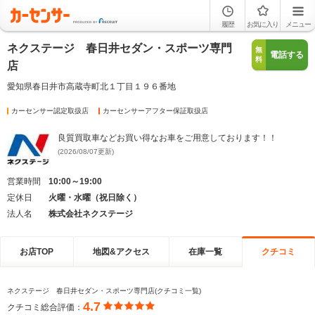
履歴
お気に入り
メニュー
ネクステージ 春日井セダン・スポーツ専門
無
電話する
料
店
愛知県春日井市高蔵寺町北１丁目１９６番地
カーセンサー認定取扱店
カーセンサーアフター保証取扱店
良質買取車などお買い得なお車をご用意しております！！
(2026/08/07更新)
営業時間
10:00～19:00
定休日
火曜・水曜（祝日除く）
法人名
株式会社ネクステージ
お店TOP
地図&アクセス
在庫一覧
クチコミ
ネクステージ 春日井セダン・スポーツ専門店(クチコミ一覧)
4.7
クチコミ総合評価：