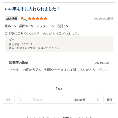
いい車を手に入れられました！
5
総合評価
2025/11/22投稿
点
5
5
5
5
接客 :
雰囲気 :
アフター :
品質 :
ご丁寧にご対応いただき、ありがとうございました。
ブー
購入年月：
2025/11
購入した車：レクサス ISコンバーチブル
販売店の返信
2025/11/22
ブー様 この度は当店をご利用いただきまして誠にありがとうございま
した。 今後とも末長くよろしくお願いいたします。
1
/24
最初
前の20件
次の20件
最後