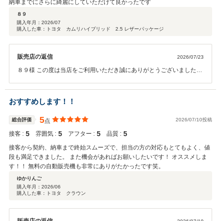
納車までにさらに綺麗にしていただけて良かったです
８９
購入年月：
2026/07
購入した車：トヨタ カムリハイブリッド 2.5 レザーパッケージ
販売店の返信
2026/07/23
８９様 この度は当店をご利用いただき誠にありがとうございました。
今後とも末長くよろしくお願いいたします。
おすすめします！！
5
総合評価
2026/07/10投稿
点
5
5
5
5
接客 :
雰囲気 :
アフター :
品質 :
接客から契約、納車まで終始スムーズで、担当の方の対応もとてもよく、値
段も満足できました。 また機会があればお願いしたいです！ オススメしま
す！！ 無料の自動販売機も非常にありがたかったです笑。
ゆかりんご
購入年月：
2026/06
購入した車：トヨタ クラウン