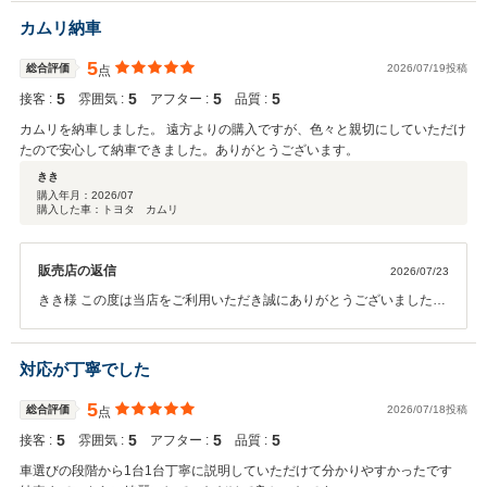
カムリ納車
5
総合評価
2026/07/19投稿
点
5
5
5
5
接客 :
雰囲気 :
アフター :
品質 :
カムリを納車しました。 遠方よりの購入ですが、色々と親切にしていただけ
たので安心して納車できました。ありがとうございます。
きき
購入年月：
2026/07
購入した車：トヨタ カムリ
販売店の返信
2026/07/23
きき様 この度は当店をご利用いただき誠にありがとうございました。
今後とも末長くよろしくお願いいたします。
対応が丁寧でした
5
総合評価
2026/07/18投稿
点
5
5
5
5
接客 :
雰囲気 :
アフター :
品質 :
車選びの段階から1台1台丁寧に説明していただけて分かりやすかったです