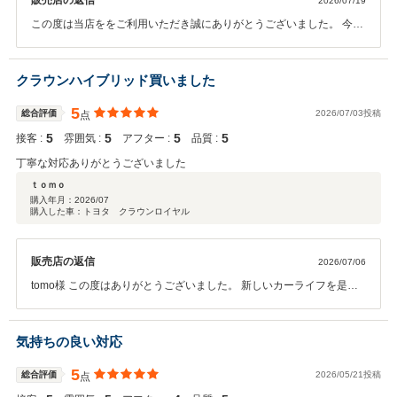
販売店の返信
2026/07/19
この度は当店ををご利用いただき誠にありがとうございました。 今後
とも末長くよろしくお願いいたします。
クラウンハイブリッド買いました
5
総合評価
2026/07/03投稿
点
5
5
5
5
接客 :
雰囲気 :
アフター :
品質 :
丁寧な対応ありがとうございました
ｔｏｍｏ
購入年月：
2026/07
購入した車：トヨタ クラウンロイヤル
販売店の返信
2026/07/06
tomo様 この度はありがとうございました。 新しいカーライフを是非
お楽しみくださいませ！！
気持ちの良い対応
5
総合評価
2026/05/21投稿
点