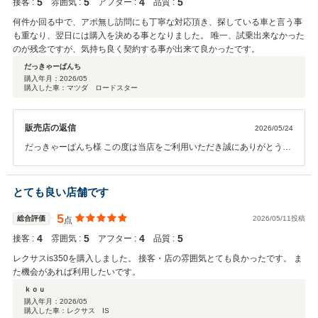
5
5
4
5
接客 :
雰囲気 :
アフター :
品質 :
何件か回る中で、アポ無し訪問にも丁寧な対応頂き、探している車と言う事
も重なり、翌日には購入を決める事となりました。 唯一、試乗出来なかった
のが残念ですが、気持ち良く契約する事が出来て良かったです。
だっきゃーぱんち
購入年月：
2026/05
購入した車：マツダ ロードスター
販売店の返信
2026/05/24
だっきゃーぱんち様 この度は当店をご利用いただき誠にありがとうご
ざいました。 今後とも末永くよろしくお願いいたします。
とても良い店舗です
5
総合評価
2026/05/11投稿
点
4
5
4
5
接客 :
雰囲気 :
アフター :
品質 :
レクサスis350を購入しました。 接客・店の雰囲気とても良かったです。 ま
た機会があれば利用したいです。
ｋｏｕ
購入年月：
2026/05
購入した車：レクサス IS