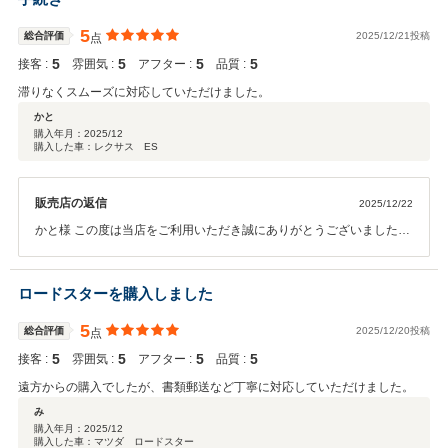
5
総合評価
2025/12/21投稿
点
5
5
5
5
接客 :
雰囲気 :
アフター :
品質 :
滞りなくスムーズに対応していただけました。
かと
購入年月：
2025/12
購入した車：レクサス ES
販売店の返信
2025/12/22
かと様 この度は当店をご利用いただき誠にありがとうございました。
今後とも末長くよろしくお願いいたします。
ロードスターを購入しました
5
総合評価
2025/12/20投稿
点
5
5
5
5
接客 :
雰囲気 :
アフター :
品質 :
遠方からの購入でしたが、書類郵送など丁寧に対応していただけました。
み
購入年月：
2025/12
購入した車：マツダ ロードスター