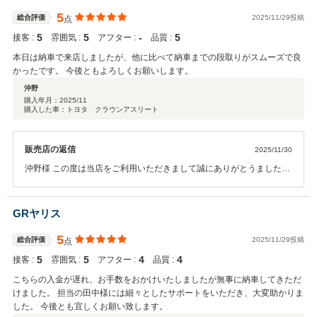
5
総合評価
2025/11/29投稿
点
5
5
‐
5
接客 :
雰囲気 :
アフター :
品質 :
本日は納車で来店しましたが、他に比べて納車までの段取りがスムーズで良
かったです。 今後ともよろしくお願いします。
沖野
購入年月：
2025/11
購入した車：トヨタ クラウンアスリート
販売店の返信
2025/11/30
沖野様 この度は当店をご利用いただきまして誠にありがとうました。
今後とも末長くよろしくお願いいたします。
GRヤリス
5
総合評価
2025/11/29投稿
点
5
5
4
4
接客 :
雰囲気 :
アフター :
品質 :
こちらの入金が遅れ、お手数をおかけいたしましたが無事に納車してきただ
けました。 担当の田中様には細々としたサポートをいただき、大変助かりま
した。 今後とも宜しくお願い致します。