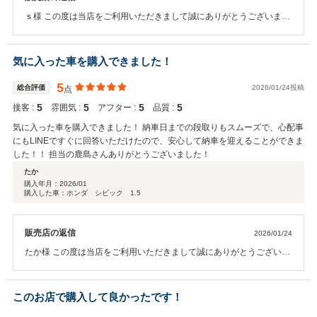
ｓ様 この度は当店をご利用いただきまして誠にありがとうございまし
た。 今後とも末長くよろしくお願いいたします。
気に入った車を購入できました！
5
総合評価
2026/01/24投稿
点
5
5
5
5
接客 :
雰囲気 :
アフター :
品質 :
気に入った車を購入できました！ 納車日までの段取りもスムーズで、心配事
にもLINEですぐに回答いただけたので、安心して納車を迎えることができま
した！！ 担当の鹿島さんありがとうございました！
たか
購入年月：
2026/01
購入した車：ホンダ シビック 1.5
販売店の返信
2026/01/24
たか様 この度は当店をご利用いただきまして誠にありがとうございま
した。 今後とも末長くよろしくお願いいたします。
このお店で購入して良かったです！