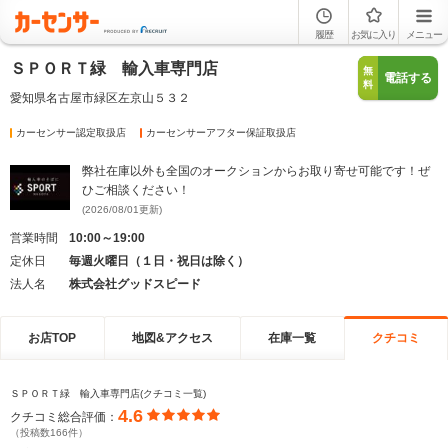
履歴
お気に入り
メニュー
ＳＰＯＲＴ緑 輸入車専門店
無
電話する
料
愛知県名古屋市緑区左京山５３２
カーセンサー認定取扱店
カーセンサーアフター保証取扱店
弊社在庫以外も全国のオークションからお取り寄せ可能です！ぜ
ひご相談ください！
(2026/08/01更新)
営業時間
10:00～19:00
定休日
毎週火曜日（１日・祝日は除く）
法人名
株式会社グッドスピード
お店TOP
地図&アクセス
在庫一覧
クチコミ
ＳＰＯＲＴ緑 輸入車専門店(クチコミ一覧)
4.6
クチコミ総合評価：
（投稿数166件）