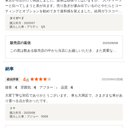
東京から出かけて商談しました。接客は頑張ってはいますが、ついディーラ
ーと比べてしまうと差が出ます。売り急ぎが滲み出ているのとやたらとコー
ティングとオプションを勧めてきて違和感を覚えました。結局ガラスコート
を頼みましたが、購入して気付いたのはウオータースポットが全体にベット
タイガーＺ
リ、長く外で晒されていたんでしょうね。ウロコの上からコーティングされ
購入年月：
2025/07
購入した車：アウディ Q5
ても嬉しくはありません。車体のコーティングは頼まずよかったと思いまし
た。地元に持ち帰り全て研磨してやり直してもらいました。せっかくの大手
燃料販売会社の傘下なのですから。利益追求に売るだけで終わりではなく、
販売店の返信
2025/08/08
たとえ中古車でもクルマを大事にする顧客の気持ちに寄り添って欲しいと思
いました。
この度は数ある販売店の中から当店にお越しいただき、また貴重なお
時間を割いてご商談・ご成約いただきましたこと、心より御礼申し上
げます。 しかしながら、接客やご提案の姿勢、そしてお車の状態につ
きまして、ご期待に沿うことができず、ご不快な思いをおかけしまし
納車
たこと、深くお詫び申し上げます。 頂戴したお言葉は真摯に受け止
め、接客対応の改善はもちろん、展示・納車前整備の品質向上、そし
4
総合評価
2025/08/02投稿
点
てご提案方法の見直しに全力で取り組んでまいります。 大切なお車を
4
4
‐
4
接客 :
雰囲気 :
アフター :
品質 :
気持ちよくお乗りいただけることこそ、私たちの務めであると改めて
認識いたしました。 このたびは率直なご意見をお寄せくださり、誠に
大変丁寧な対応でありがとうございます。 車も大満足で、さまざまな車があ
ありがとうございました。 今後はお客様に安心してお任せいただける
り選べる点が良かったです。
店舗づくりを徹底してまいります
ｙｎ
購入年月：
2025/08
購入した車：プジョー 5008