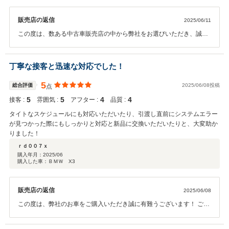
販売店の返信
2025/06/11
この度は、数ある中古車販売店の中から弊社をお選びいただき、誠に
ありがとうございました。 また、5点中4点という高評価と貴重なご意
見をいただき、心より感謝申し上げます。 今後も頂戴した評価に甘ん
じることなく、さらにご期待に沿えるサービスを目指してスタッフ一
丁寧な接客と迅速な対応でした！
同努めてまいります。 また、車に関してご不明な点や気になることが
ございましたら、いつでもお気軽にご相談ください。 今後とも末永い
5
総合評価
2025/06/08投稿
点
お付き合いを賜れますと幸いです。 この度は本当にありがとうござい
5
5
4
4
接客 :
雰囲気 :
アフター :
品質 :
ました
タイトなスケジュールにも対応いただいたり、引渡し直前にシステムエラー
が見つかった際にもしっかりと対応と新品に交換いただいたりと、大変助か
りました！
ｒｄ００７ｘ
購入年月：
2025/06
購入した車：ＢＭＷ X3
販売店の返信
2025/06/08
この度は、弊社のお車をご購入いただき誠に有難うございます！ ご不
明点・ご質問御座いましたらいつでも吉岡宛にご連絡いただければと
思います！ 今後ともよろしくお願い申し上げます！