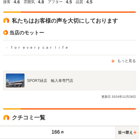
4.6
4.8
4.5
4.5
接客 :
雰囲気 :
アフター :
品質 :
私たちはお客様の声を大切にしております
当店のモットー
ｆｏｒ ｅｖｅｒｙ ｃａｒ ｌｉｆｅ
もっと見る
SPORT緑店 輸入車専門店
更新日
2024
年
12
月
28
日
クチコミ一覧
166
並べ替え
件