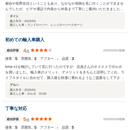
都合や長野在住ということもあり、なかなか現物を見に行くことができませ
んでしたが、ビデオ通話で内装から外装まで丁寧にご案内いただきました。
細かいキズなどについてもその際に見させていただきました。 納車について
タイシ
は引き渡しを希望しましたが、こちらの急な日程にも間に合わせていただき
購入年月：
2025/03
購入した車：ランドローバー レンジローバースポーツ
大変助かりました。 購入後の保証も備わっており、安心して乗ることができ
てます。最高の一台に出会えて非常に満足しています。ありがとうございま
した。
初めての輸入車購入
4
総合評価
2025/04/01投稿
点
5
3
‐
3
接客 :
雰囲気 :
アフター :
品質 :
bmw x1を検討していて見に行ったのですが、店員さんのオススメでボルボ
を買いました。 輸入車のメリット、デメリットをきちんと説明してくれ、ラ
イフスタイルに合わせて、購入後も快適に乗れるようなご提案をして下さい
ました。 とても丁寧な説明で、購入決定しました。 ありがとうございまし
アロハ
た。
購入年月：
2025/03
購入した車：ボルボ XC40
丁寧な対応
5
総合評価
2025/03/29投稿
点
5
5
‐
5
接客 :
雰囲気 :
アフター :
品質 :