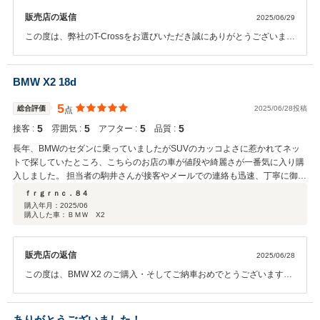
販売店の返信
2025/06/29
この度は、弊社のT-Crossをお選びいただき誠にありがとうございまし
た！ また、お褒めのお言葉もいただき大変嬉しく思います。 T-Cross
とのカーライフが、思い出に残る素敵な時間となりますように願って
おります。 今後とも末永くお付き合いいただけますよう、スタッフ一
BMW X2 18d
同、全力でサポートさせていただきます！ 引き続きよろしくお願いい
たします。
5
総合評価
2025/06/28投稿
点
5
5
5
5
接客 :
雰囲気 :
アフター :
品質 :
長年、BMWのセダンに乗っていましたがSUVのカッコよさに惹かれてネッ
トで探していたところ、こちらのお店の車が値段や綺麗さが一番気に入り購
入しました。 担当者の駒井さんが接客やメールでの連絡も迅速、丁寧に御対
応していただきありがたく思いました。
ｆｒｇｒｎｃ．８４
購入年月：
2025/06
購入した車：ＢＭＷ X2
販売店の返信
2025/06/28
この度は、BMW X2 のご購入・そしてご納車おめでとうございます！
また、当店をお選びいただき誠に有難う御座います。 お褒めのお言葉
もいただき大変嬉しく思います！ これから始まるX2との新しい日々を
存分にお楽しみください。 今後とも末永くよろしくお願いいたしま
ありがとうございました！