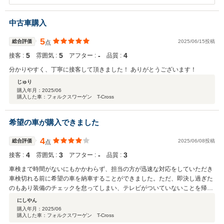
した！ 初めてのお客様としてお迎えできたこと、本当に嬉しく、励み
になりました。 まだまだ至らない点もあるかと思いますが、これから
も一生懸命頑張ってまいります。 またのご来店を心よりお待ちしてお
中古車購入
ります。 引き続きよろしくお願いいたします！
5
総合評価
2025/06/15投稿
点
5
5
‐
4
接客 :
雰囲気 :
アフター :
品質 :
分かりやすく、丁寧に接客して頂きました！ ありがとうございます！
じゅり
購入年月：
2025/06
購入した車：フォルクスワーゲン T-Cross
希望の車が購入できました
4
総合評価
2025/06/08投稿
点
4
3
‐
3
接客 :
雰囲気 :
アフター :
品質 :
車検まで時間がないにもかかわらず、担当の方が迅速な対応をしていただき
車検切れる前に希望の車を納車することができました。ただ、即決し過ぎた
のもあり装備のチェックを怠ってしまい、テレビがついていないことを帰り
の道中で気づいたことが残念な点ぐらいです。
にしやん
購入年月：
2025/06
購入した車：フォルクスワーゲン T-Cross