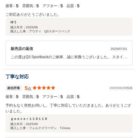
5
5
5
5
接客 :
雰囲気 :
アフター :
品質 :
ご対応ありがとうございました。
ゆう
購入年月：
2025/06
購入した車：アウディ Q3スポーツバック
販売店の返信
2025/07/01
この度はQ3 Sportbackのご納車、誠に有難うございました。 スタイル
も走りもスマートな一台なので、今後のライフスタイルにきっとフィ
ットしてくれると思います。 これからQ3との毎日が、よろ心地よ
く、少し楽しくなるようなものになれば嬉しいです。 何か気になるこ
丁寧な対応
とがございましたら、いつでもご連絡ください。 今後とも、よろしく
お願い致します。
5
総合評価
2025/06/28投稿
点
5
5
5
5
接客 :
雰囲気 :
アフター :
品質 :
予約もなく突然お伺いし、丁寧に対応していただきました。ありがとうござ
いました。
ｇｅｅｚｅｒ１１９１１９
購入年月：
2025/06
購入した車：フォルクスワーゲン T-Cross