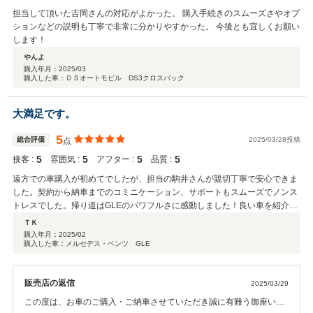
担当して頂いた吉岡さんの対応がよかった。 購入手続きのスムーズさやオプ
ションなどの説明も丁寧で非常に分かりやすかった。 今後とも宜しくお願い
します！
やんよ
購入年月：
2025/03
購入した車：ＤＳオートモビル DS3クロスバック
大満足です。
5
総合評価
2025/03/28投稿
点
5
5
5
5
接客 :
雰囲気 :
アフター :
品質 :
遠方での車購入が初めてでしたが、担当の駒井さんが親切丁寧で安心できま
した。契約から納車までのコミニケーション、サポートもスムーズでノンス
トレスでした。帰り道はGLEのパワフルさに感動しました！良い車を紹介頂
きありがとうございます。今後とも宜しくお願い致します！
ＴＫ
購入年月：
2025/02
購入した車：メルセデス・ベンツ GLE
販売店の返信
2025/03/29
この度は、お車のご購入・ご納車させていただき誠に有難う御座いま