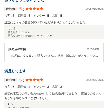
す。
5
総合評価
2025/06/28投稿
点
5
5
5
5
接客 :
雰囲気 :
アフター :
品質 :
迅速にこちらの要望を聞いていただきありがとうございました。
しょう
購入年月：
2025/06
購入した車：メルセデス・ベンツ GLE
販売店の返信
2025/06/28
この度は、ＧＬＥのご購入ならびにご納車、誠にありがとうございま
した！ ご満足いただきスタッフ一同大変嬉しく思います。 今後とも快
適で充実したカーライフをお過ごしいただければ幸いです！ 安心して
お乗りいただけるようサポートさせていただきますので、引き続きよ
満足してます
ろしくお願いいたします。
5
総合評価
2025/06/21投稿
点
5
4
3
3
接客 :
雰囲気 :
アフター :
品質 :
最初の電話での問い合わせから とても好感が持てました。 店舗での皆さん
もとても感じが良いと思いました。
ひろ