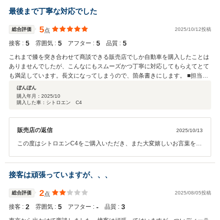
最後まで丁寧な対応でした
5
総合評価
2025/10/12投稿
点
5
5
5
5
接客 :
雰囲気 :
アフター :
品質 :
これまで膝を突き合わせて商談できる販売店でしか自動車を購入したことは
ありませんでしたが、こんなにもスムーズかつ丁寧に対応してもらえてとて
も満足しています。長文になってしまうので、箇条書きにします。 ■担当さ
んとはLINEをつなげていただき、必要書類のやりとりなどとてもスムーズに
ぼんぼん
進められました。 ■契約前から納車まで一貫して丁寧かつ一歩踏み込んで顧
購入年月：
2025/10
購入した車：シトロエン C4
客のことを考えてくれました。高圧的だったり、急にそっけなくなったり、
そういったことが全くなく気持ちよかったです。 ■コーティングをお願いし
ましたが、一般的な相場よりも割安で、さらにフロントガラスも丁寧に加工
販売店の返信
2025/10/13
していただけました。ウォータースポットも目を凝らしても見当たりませ
ん。 ■契約時の選べるサービスパックの中に系列店でしか使えないものがあ
この度はシトロエンC4をご購入いただき、また大変嬉しいお言葉を頂
るので、近くにお店がない方は他のものを選ばれるとよいと思います。自分
戴し誠にありがとうございます。 お手続きやご納車までスムーズに進
でできることもありますが、結局手間も時間もかかるので、一括でお任せし
められたとのことで、スタッフ一同大変励みになります。 今後とも快
て正解でした。 担当いただいたKさん、お若いのにすごくやり手です。勤務
適なカーライフをお過ごしいただけるよう、アフターサービス面でも
接客は頑張っていますが、、、
時間外でもこちらの疑問を解消していただけました。よい買い物をさせてい
しっかりサポートさせていただきます。 何かお困りのことがございま
ただきありがとうございました！
したら、いつでもお気軽にご相談くださいませ。 今後とも末永いお付
2
総合評価
2025/08/05投稿
点
き合いのほど、よろしくお願いいたします。
2
5
‐
3
接客 :
雰囲気 :
アフター :
品質 :