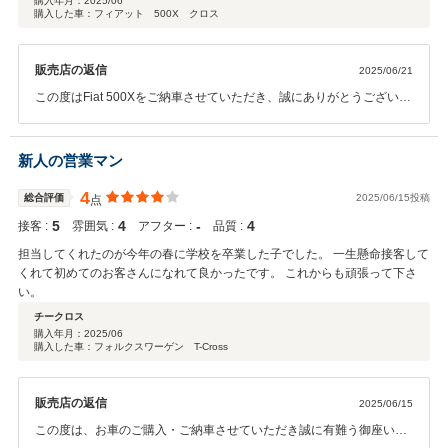
購入年月：
2025/06
購入した車：フィアット 500X クロス
販売店の返信
2025/06/21
この度はFiat 500Xをご納車させていただき、誠にありがとうございま
した。 イタリアのデザインと遊び心が詰まった一台、きっと毎日が楽
しいカーライフになると思います！ 運転するたびに「選んでよかっ
た」と感じていただけたら嬉しいです。 今後とも、500Xとのカーラ
新人の営業マン
イフをしっかりサポートさせていただきますので、どうぞよろしくお
願いいたします！
4
総合評価
2025/06/15投稿
点
5
4
‐
4
接客 :
雰囲気 :
アフター :
品質 :
担当してくれたのが今年の春に学校を卒業した子でした。 一生懸命接客して
くれて初めてのお客さんになれて良かったです。 これからも頑張って下さ
い。
チークロス
購入年月：
2025/06
購入した車：フォルクスワーゲン T-Cross
販売店の返信
2025/06/15
この度は、お車のご購入・ご納車させていただき誠に有難う御座いま