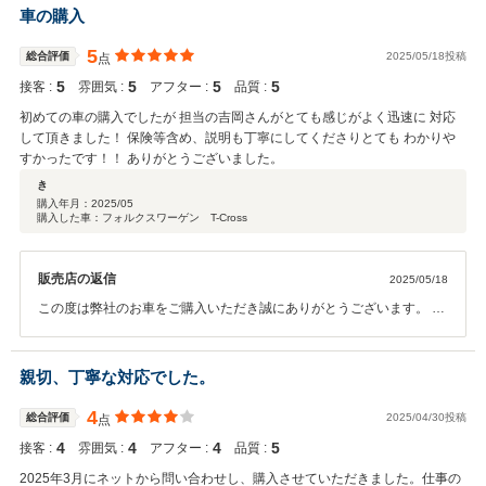
車の購入
5
総合評価
2025/05/18投稿
点
5
5
5
5
接客 :
雰囲気 :
アフター :
品質 :
初めての車の購入でしたが 担当の吉岡さんがとても感じがよく迅速に 対応
して頂きました！ 保険等含め、説明も丁寧にしてくださりとても わかりや
すかったです！！ ありがとうございました。
き
購入年月：
2025/05
購入した車：フォルクスワーゲン T-Cross
販売店の返信
2025/05/18
この度は弊社のお車をご購入いただき誠にありがとうございます。 初
めてのお車是非楽しんでいただければと思います！！ 今後ともメンテ
ナンス等のアフターサービスをご準備しておりますので是非ご来店く
ださい！ ご不明点などもございましたらいつでもご連絡お待ちしてお
親切、丁寧な対応でした。
ります！！
4
総合評価
2025/04/30投稿
点
4
4
4
5
接客 :
雰囲気 :
アフター :
品質 :
2025年3月にネットから問い合わせし、購入させていただきました。仕事の