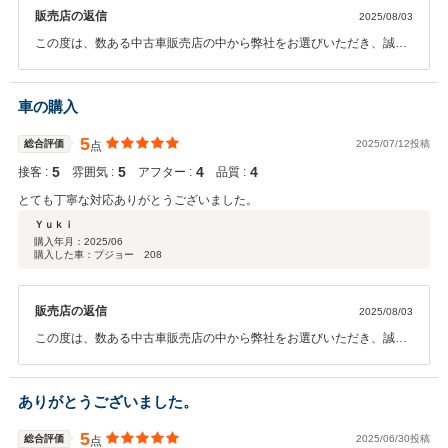
販売店の返信
2025/08/03
この度は、数ある中古車販売店の中から弊社をお選びいただき、誠に
ありがとうございました。 今後も頂戴した評価に甘んじることなく、
さらにご期待に沿えるサービスを目指してスタッフ一同努めてまいり
ます。 今回ご購入いただきましたお車によって日常生活がより充実し
車の購入
たものとなることを願っております
5
総合評価
2025/07/12投稿
点
5
5
4
4
接客 :
雰囲気 :
アフター :
品質 :
とても丁寧な対応ありがとうございました。
Ｙｕｋｉ
購入年月：
2025/06
購入した車：プジョー 208
販売店の返信
2025/08/03
この度は、数ある中古車販売店の中から弊社をお選びいただき、誠に
ありがとうございました。 今後も頂戴した評価に甘んじることなく、
さらにご期待に沿えるサービスを目指してスタッフ一同努めてまいり
ます。 また、 今後ともメンテナンス等で末永いお付き合いを賜れます
ありがとうございました。
と幸いです。 この度は本当にありがとうございました
5
総合評価
2025/06/30投稿
点