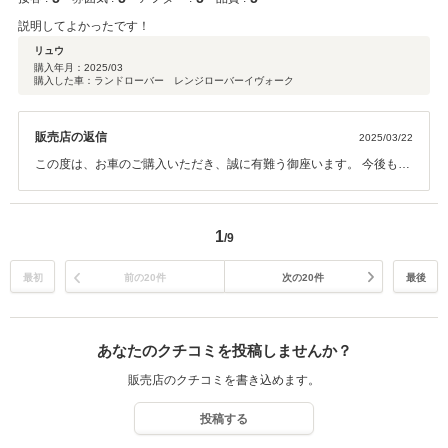
説明してよかったです！
リュウ
購入年月：
2025/03
購入した車：ランドローバー レンジローバーイヴォーク
販売店の返信
2025/03/22
この度は、お車のご購入いただき、誠に有難う御座います。 今後もメ
ンテナンス等でご満足いただけるよう日々精進してまいりますので引
き続きよろしくお願いいたします！
1
/9
最初
前の20件
次の20件
最後
あなたのクチコミを投稿しませんか？
販売店のクチコミを書き込めます。
投稿する