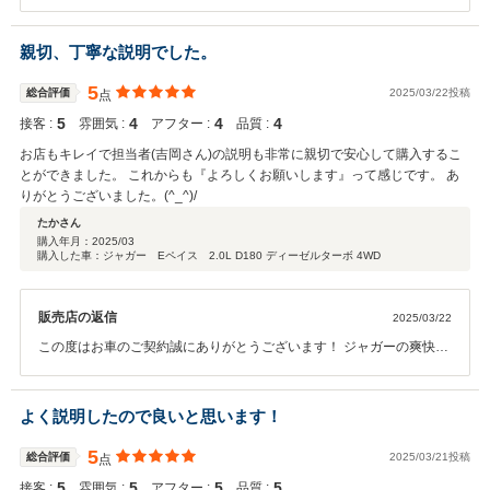
した！ また、このようなお褒めのお言葉やGLEをお気に召していただ
き大変嬉しく思います！ 今後も何かございましたら駒井宛までお気軽
にご相談いただけますと幸いです。 引き続きよろしくお願い申し上げ
親切、丁寧な説明でした。
ます！
5
総合評価
2025/03/22投稿
点
5
4
4
4
接客 :
雰囲気 :
アフター :
品質 :
お店もキレイで担当者(吉岡さん)の説明も非常に親切で安心して購入するこ
とができました。 これからも『よろしくお願いします』って感じです。 あ
りがとうございました。(^_^)/
たかさん
購入年月：
2025/03
購入した車：ジャガー Eペイス 2.0L D180 ディーゼルターボ 4WD
販売店の返信
2025/03/22
この度はお車のご契約誠にありがとうございます！ ジャガーの爽快な
走り是非ともお楽しみいただければと思います！ 今後とも何かござい
ましたらお気軽にご相談くださいませ！
よく説明したので良いと思います！
5
総合評価
2025/03/21投稿
点
5
5
5
5
接客 :
雰囲気 :
アフター :
品質 :