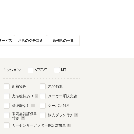
サービス
お店のクチコミ
系列店の一覧
ミッション
AT/CVT
MT
新着物件
未登録車
支払総額あり
メーカー系販売店
修復歴なし
クーポン付き
車両品質評価書
購入プラン付き
付き
カーセンサーアフター保証対象車