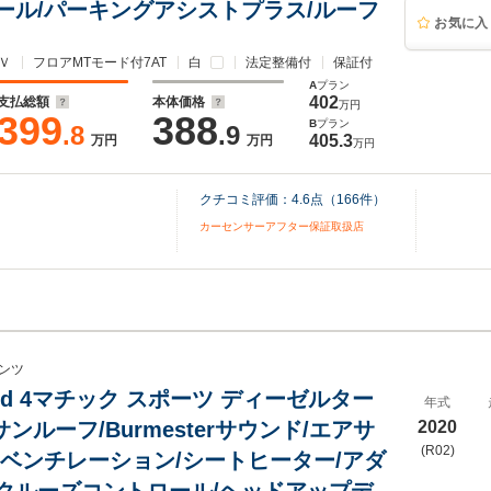
ール/パーキングアシストプラス/ルーフ
お気に入
Ｖ
フロアMTモード付7AT
白
法定整備付
保証付
A
プラン
402
支払総額
本体価格
万円
399
388
B
プラン
.8
.9
405.3
万円
万円
万円
クチコミ評価：
4.6
点（
166
件）
カーセンサーアフター保証取扱店
ンツ
00 d 4マチック スポーツ ディーゼルター
年式
 サンルーフ/Burmesterサウンド/エアサ
2020
(R02)
トベンチレーション/シートヒーター/アダ