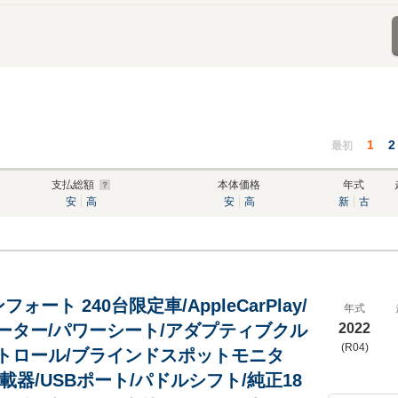
1
2
最初
支払総額
本体価格
年式
安
高
安
高
新
古
ンフォート 240台限定車/AppleCarPlay/
年式
ーター/パワーシート/アダプティブクル
2022
(R04)
トロール/ブラインドスポットモニタ
車載器/USBポート/パドルシフト/純正18