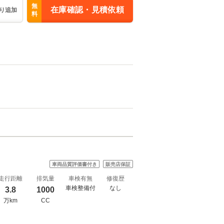
無
在庫確認・見積依頼
り追加
料
車両品質評価書付き
販売店保証
走行距離
排気量
車検有無
修復歴
車検整備付
なし
3.8
1000
万km
CC