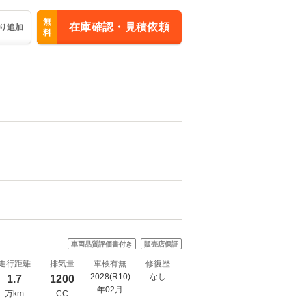
無
在庫確認・見積依頼
り追加
料
車両品質評価書付き
販売店保証
走行距離
排気量
車検有無
修復歴
2028(R10)
なし
1.7
1200
年02月
万km
CC