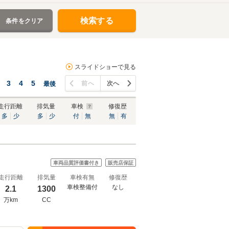
検索する
条件をクリア
スライドショーで見る
3
4
5
前へ
次へ
最後
走行距離
排気量
車検
修復歴
多
少
多
少
付
無
無
有
車両品質評価書付き
販売店保証
走行距離
排気量
車検有無
修復歴
車検整備付
なし
2.1
1300
万km
CC