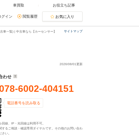
車買取
お役立ち記事
ログイン
閲覧履歴
お気に入り
サイトマップ
古車一覧) | 中古車なら【カーセンサー】
2026/08/01更新
合わせ
078-6002-404151
電話番号を読み取る
ル回線、IP・光回線は利用不可。
関するご相談・確認専用ダイヤルです。その他のお問い合わ
ださい。