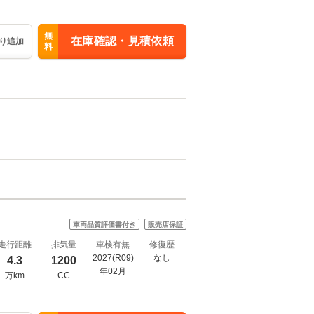
無
在庫確認・見積依頼
り追加
料
車両品質評価書付き
販売店保証
走行距離
排気量
車検有無
修復歴
2027(R09)
なし
4.3
1200
年02月
万km
CC