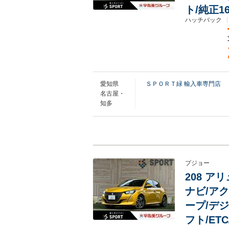
ト/純正1
ハッチバック
愛知県
ＳＰＯＲＴ緑 輸入車専門店
名古屋・
知多
プジョー
208 アリ
ナビ/ア
ープ/デ
フト/ET