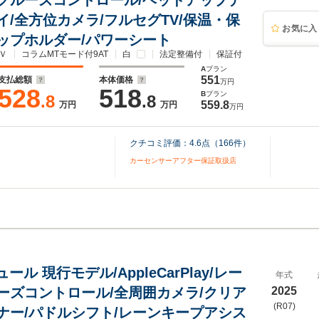
クルーズコントロール/ヘッドアップデ
イ/全方位カメラ/フルセグTV/保温・保
お気に入
ップホルダー/パワーシート
Ｖ
コラムMTモード付9AT
白
法定整備付
保証付
A
プラン
551
支払総額
本体価格
万円
528
518
B
プラン
.8
.8
559.8
万円
万円
万円
クチコミ評価：
4.6
点（
166
件）
カーセンサーアフター保証取扱店
ュール 現行モデル/AppleCarPlay/レー
年式
ーズコントロール/全周囲カメラ/クリア
2025
(R07)
ナー/パドルシフト/レーンキープアシス