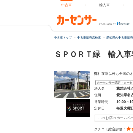
中古車
輸入車
中古車トップ
中古車販売店検索
愛知県の中古車販売
ＳＰＯＲＴ緑 輸入車
弊社在庫以外も全国の
カーセンサー認定・カーセ
法人名
株式会社
住所
愛知県名
営業時間
10:00～1
定休日
毎週火曜
このお店のホームペ
クチコミ総合評価：