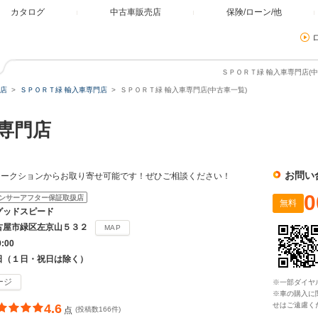
カタログ
中古車販売店
保険/ローン/他
ＳＰＯＲＴ緑 輸入車専門店(中
店
ＳＰＯＲＴ緑 輸入車専門店
ＳＰＯＲＴ緑 輸入車専門店(中古車一覧)
専門店
お問い
オークションからお取り寄せ可能です！ぜひご相談ください！
0
ンサーアフター保証取扱店
無料
グッドスピード
古屋市緑区左京山５３２
MAP
9:00
日（１日・祝日は除く）
ージ
※一部ダイヤ
※車の購入に
せはご遠慮く
4.6
点
(投稿数166件)