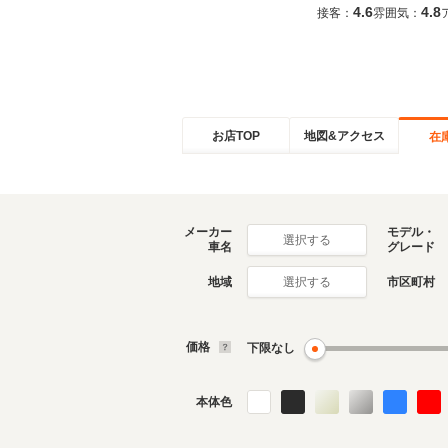
4.6
4.8
接客：
雰囲気：
お店TOP
地図&アクセス
在
メーカー
モデル・
選択する
車名
グレード
地域
市区町村
選択する
価格
下限なし
本体色