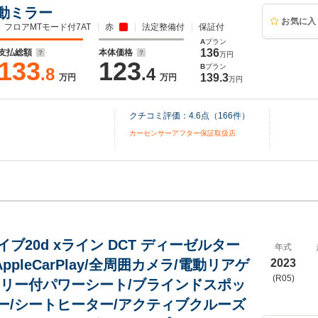
動ミラー
お気に入
フロアMTモード付7AT
赤
法定整備付
保証付
A
プラン
136
支払総額
本体価格
万円
133
123
B
プラン
.8
.4
139.3
万円
万円
万円
クチコミ評価：
4.6
点（
166
件）
カーセンサーアフター保証取扱店
ライブ20d xライン DCT ディーゼルター
年式
AppleCarPlay/全周囲カメラ/電動リアゲ
2023
(R05)
モリー付パワーシート/ブラインドスポッ
ー/シートヒーター/アクティブクルーズ