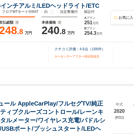
6インチアルミ/LEDヘッドライト/ETC
フロアMTモード付8AT
白
法定整備付
保証付
お気に入
A
プラン
251
支払総額
本体価格
万円
248
240
B
プラン
.8
.8
254.3
万円
万円
万円
クチコミ評価：
4.6
点（
166
件）
カーセンサーアフター保証取扱店
ュール AppleCarPlay/フルセグTV/純正
年式
クティブクルーズコントロール/レーンキ
2020
(R02)
ジタルメーター/ワイヤレス充電/パドルシ
C/USBポート/プッシュスタート/LEDヘ