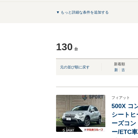
▼ もっと詳細な条件を追加する
130
台
NEW
NEW
新着順
元の並び順に戻す
新
古
フィアット
500X コ
シートヒ
ーズコン
ー/ETC