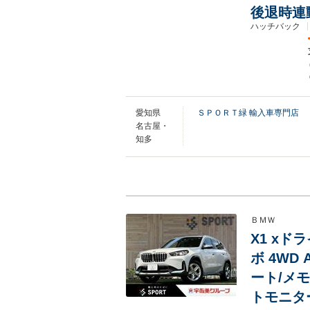
後退時連
ハッチバック
愛知県
ＳＰＯＲＴ緑 輸入車専門店
名古屋・
知多
ＢＭＷ
X1 xド
ボ 4WD 
ート/メ
トモニタ