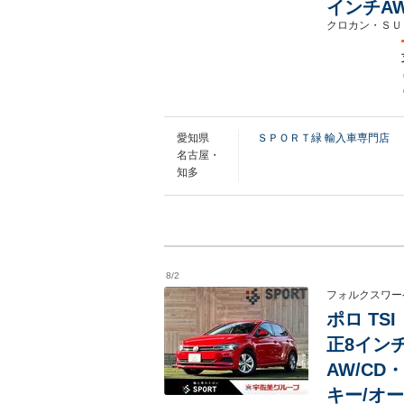
インチA
クロカン・ＳＵ
愛知県
ＳＰＯＲＴ緑 輸入車専門店
名古屋・
知多
8/2
フォルクスワー
ポロ TSI
正8インチ
AW/CD
キー/オー