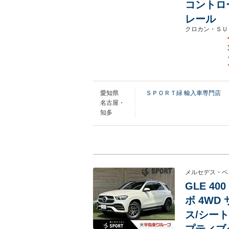
コントロ
レール
クロカン・ＳＵ
愛知県
ＳＰＯＲＴ緑 輸入車専門店
名古屋・
知多
メルセデス・ベ
GLE 4
ボ 4WD
ス/シー