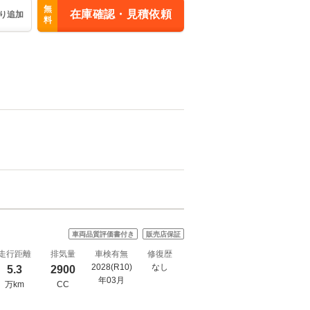
無
在庫確認・見積依頼
り追加
料
車両品質評価書付き
販売店保証
走行距離
排気量
車検有無
修復歴
2028(R10)
なし
5.3
2900
年03月
万km
CC