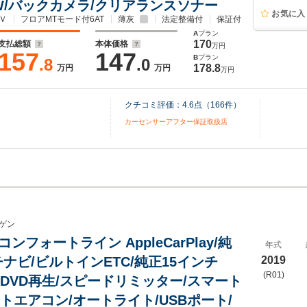
W/バックカメラ/クリアランスソナー
お気に入
Ｖ
フロアMTモード付6AT
薄灰
法定整備付
保証付
A
プラン
170
支払総額
本体価格
万円
157
147
B
プラン
.8
.0
178.8
万円
万円
万円
クチコミ評価：
4.6
点（
166
件）
カーセンサーアフター保証取扱店
ゲン
 コンフォートライン AppleCarPlay/純
年式
ナビ/ビルトインETC/純正15インチ
2019
(R01)
・DVD再生/スピードリミッター/スマート
トエアコン/オートライト/USBポート/