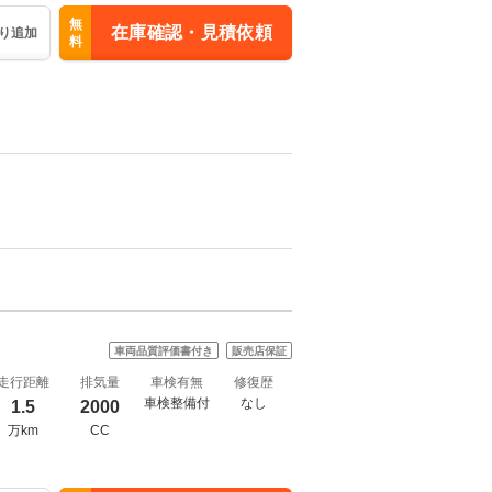
無
在庫確認・見積依頼
り追加
料
車両品質評価書付き
販売店保証
走行距離
排気量
車検有無
修復歴
車検整備付
なし
1.5
2000
万km
CC