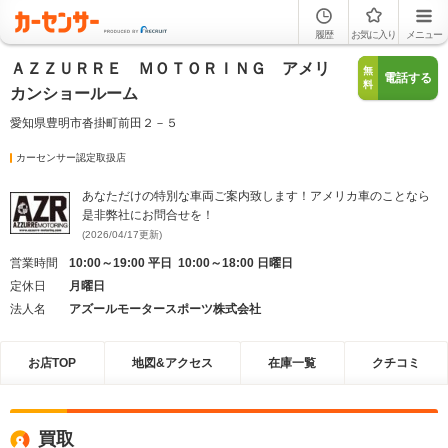
履歴
お気に入り
メニュー
ＡＺＺＵＲＲＥ ＭＯＴＯＲＩＮＧ アメリ
無
電話する
料
カンショールーム
愛知県豊明市沓掛町前田２－５
カーセンサー認定取扱店
あなただけの特別な車両ご案内致します！アメリカ車のことなら
是非弊社にお問合せを！
(2026/04/17更新)
営業時間
10:00～19:00 平日 10:00～18:00 日曜日
定休日
月曜日
法人名
アズールモータースポーツ株式会社
お店TOP
地図&アクセス
在庫一覧
クチコミ
買取