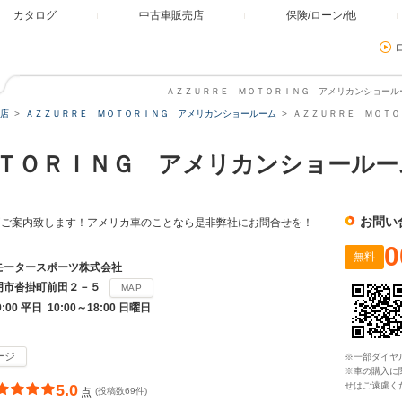
カタログ
中古車販売店
保険/ローン/他
ＡＺＺＵＲＲＥ ＭＯＴＯＲＩＮＧ アメリカンショールーム
店
ＡＺＺＵＲＲＥ ＭＯＴＯＲＩＮＧ アメリカンショールーム
ＡＺＺＵＲＲＥ ＭＯＴＯＲ
ＯＴＯＲＩＮＧ アメリカンショール
お問い
両ご案内致します！アメリカ車のことなら是非弊社にお問合せを！
0
無料
モータースポーツ株式会社
明市沓掛町前田２－５
MAP
9:00 平日 10:00～18:00 日曜日
ージ
※一部ダイヤ
※車の購入に
せはご遠慮く
5.0
点
(投稿数69件)