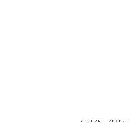
ＡＺＺＵＲＲＥ ＭＯＴＯＲＩ