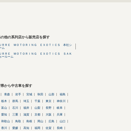
県の他の系列店から販売店を探す
ＵＲＲＥ ＭＯＴＯＲＩＮＧ ＥＸＯＴＩＣＳ 本社シ
ーム
ＵＲＲＥ ＭＯＴＯＲＩＮＧ ＥＸＯＴＩＣＳ ＳＡＫ
ョールーム
府県から中古車を探す
青森
岩手
宮城
秋田
山形
福島
栃木
群馬
埼玉
千葉
東京
神奈川
富山
石川
福井
山梨
長野
岐阜
愛知
三重
滋賀
京都
大阪
兵庫
和歌山
鳥取
島根
岡山
広島
山口
香川
愛媛
高知
福岡
佐賀
長崎