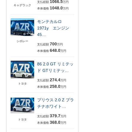
1066.5
支払総額
万円
キャデラック
1048.0
本体価格
万円
モンテカルロ
1971y エンジン
45…
シボレー
700
支払総額
万円
648.0
本体価格
万円
86 2.0 GT リミテッ
ド GTリミテッ…
274.4
支払総額
万円
トヨタ
258.0
本体価格
万円
プリウス 2.0 Z プラ
チナホワイト…
379.7
支払総額
万円
トヨタ
368.0
本体価格
万円