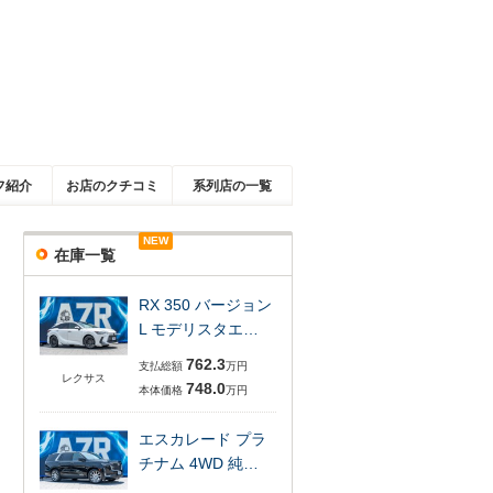
フ紹介
お店のクチコミ
系列店の一覧
NEW
在庫一覧
RX 350 バージョン
L モデリスタエ…
762.3
支払総額
万円
レクサス
748.0
本体価格
万円
エスカレード プラ
チナム 4WD 純…