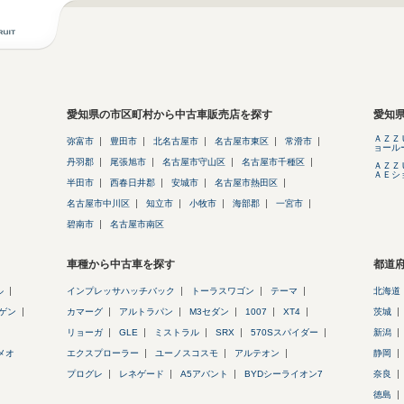
愛知県の市区町村から中古車販売店を探す
愛知
ＡＺＺ
弥富市
豊田市
北名古屋市
名古屋市東区
常滑市
ョール
丹羽郡
尾張旭市
名古屋市守山区
名古屋市千種区
ＡＺＺ
ＡＥシ
半田市
西春日井郡
安城市
名古屋市熱田区
名古屋市中川区
知立市
小牧市
海部郡
一宮市
碧南市
名古屋市南区
車種から中古車を探す
都道
ル
インプレッサハッチバック
トーラスワゴン
テーマ
北海道
ゲン
カマーグ
アルトラパン
M3セダン
1007
XT4
茨城
リョーガ
GLE
ミストラル
SRX
570Sスパイダー
新潟
メオ
エクスプローラー
ユーノスコスモ
アルテオン
静岡
プログレ
レネゲード
A5アバント
BYDシーライオン7
奈良
徳島