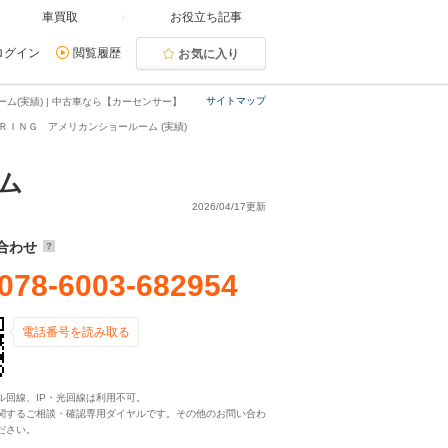
車買取
お役立ち記事
ログイン
閲覧履歴
お気に入り
サイトマップ
(実績) | 中古車なら【カーセンサー】
ＩＮＧ アメリカンショールーム (実績)
ーム
2026/04/17更新
合わせ
078-6003-682954
電話番号を読み取る
ル回線、IP・光回線は利用不可。
関するご相談・確認専用ダイヤルです。その他のお問い合わ
ださい。