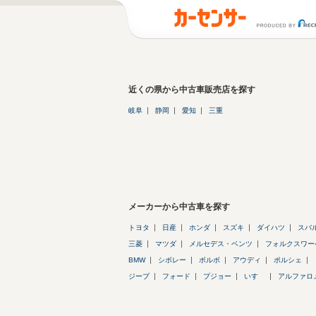
近くの県から中古車販売店を探す
岐阜
静岡
愛知
三重
メーカーから中古車を探す
トヨタ
日産
ホンダ
スズキ
ダイハツ
スバ
三菱
マツダ
メルセデス・ベンツ
フォルクスワー
BMW
シボレー
ボルボ
アウディ
ポルシェ
ジープ
フォード
プジョー
いすゞ
アルファロ