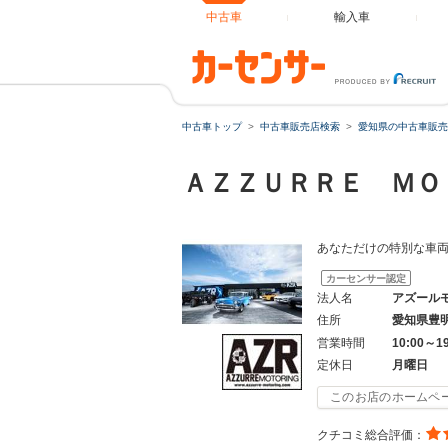
中古車
輸入車
中古車トップ
中古車販売店検索
愛知県の中古車販売
ＡＺＺＵＲＲＥ Ｍ
あなただけの特別な車
カーセンサー認定
法人名
アズール
住所
愛知県豊
営業時間
10:00～1
定休日
月曜日
このお店のホームペ
クチコミ総合評価：