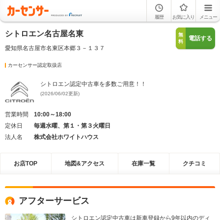
履歴
お気に入り
メニュー
シトロエン名古屋名東
無
電話する
料
愛知県名古屋市名東区本郷３－１３７
カーセンサー認定取扱店
シトロエン認定中古車を多数ご用意！！
(2026/06/02更新)
営業時間
10:00～18:00
定休日
毎週水曜、第１・第３火曜日
法人名
株式会社ホワイトハウス
お店TOP
地図&アクセス
在庫一覧
クチコミ
アフターサービス
シトロエン認定中古車は新車登録から9年以内のディ