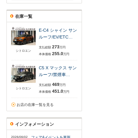
在庫一覧
E-C4 シャイン サン
ルーフ/EV/ETC…
273
支払総額
万円
シトロエン
255.0
本体価格
万円
C5 X マックス サン
ルーフ/禁煙車…
469
支払総額
万円
シトロエン
451.0
本体価格
万円
お店の在庫一覧を見る
インフォメーション
2026/06/02
フェア&イベントを更新