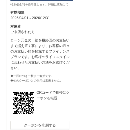
特別低金利を適用致します。詳細は店舗にて！
有効期限
2026/04/01～2026/12/31
対象者
ご来店された方
ローン元金の一部を最終回のお支払い
まで据え置く事により、お客様の月々
のお支払い額を軽減するファイナンス
プランです。お客様のライフスタイル
に合わせたお支払い方法をお選びくだ
さい。
◆一回につき一枚まで有効です。
◆他のクーポンとの併用は出来ません。
QRコードで携帯にク
ーポンを転送
クーポンを印刷する