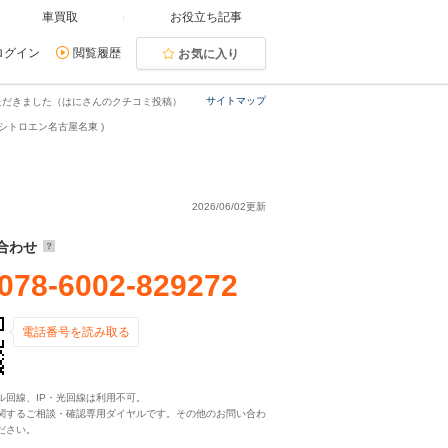
車買取
お役立ち記事
ログイン
閲覧履歴
お気に入り
サイトマップ
ただきました（はにさんのクチコミ投稿）
シトロエン名古屋名東 )
2026/06/02更新
合わせ
078-6002-829272
電話番号を読み取る
ル回線、IP・光回線は利用不可。
関するご相談・確認専用ダイヤルです。その他のお問い合わ
ださい。