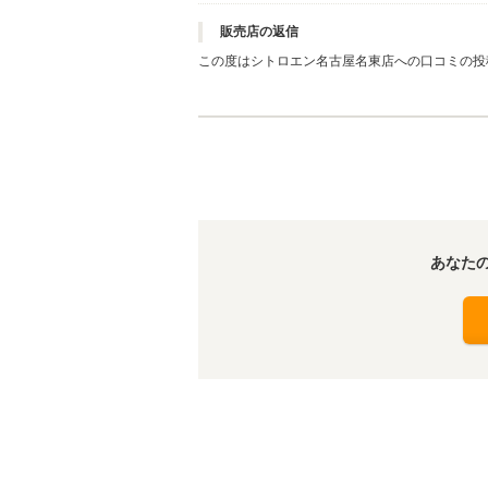
販売店の返信
この度はシトロエン名古屋名東店への口コミの投
気に入っていただけて私どもも大変嬉しく思いま
もシトロエンをより一層気に入っていただけるよ
しくお願い致します。
あなた