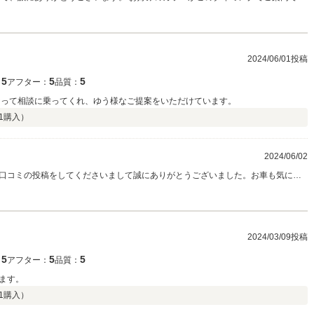
、何よりもベルランゴの魅力を知って、気に入っていただけたことから、 今後のカ
。 まずはご納車まで恙なく進めさせていただきたく、楽しみにお待ちくださいま
ポートさせていただきたく思いますので、 引き続きよろしくお願いいたします。
2024/06/01投稿
5
5
5
：
アフター：
品質：
なって相談に乗ってくれ、ゆう様なご提案をいただけています。
1
購入）
2024/06/02
口コミの投稿をしてくださいまして誠にありがとうございました。お車も気に入
受けていただき大切にご愛用頂けましたこと私どもも大変嬉しく思っておりま
になるモデルやお車に関するご相談がございましたらお気軽にご相談くださいま
2024/03/09投稿
5
5
5
：
アフター：
品質：
ます。
1
購入）