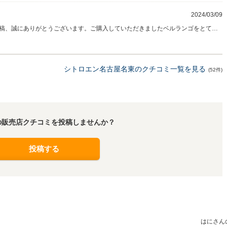
2024/03/09
稿、誠にありがとうございます。ご購入していただきましたベルランゴをとても
す。万が一の際はもちろん、些細なことでもなんでもご相談ください。これから
うスタッフ一同しっかりとサポートさせていただきますので引き続きどうぞよろ
シトロエン名古屋名東のクチコミ一覧を見る
(52件)
の販売店クチコミを投稿しませんか？
投稿する
はにさん