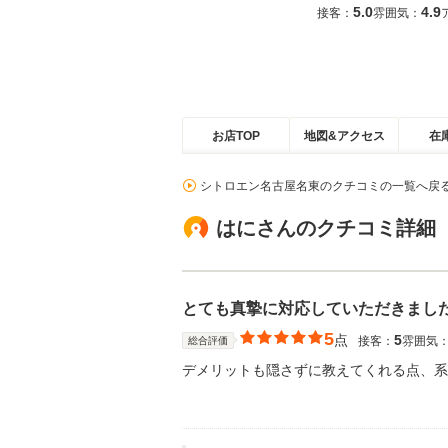
5.0
4.9
接客：
雰囲気：
お店TOP
地図&アクセス
在
シトロエン名古屋名東のクチコミの一覧へ戻
はにさんのクチコミ詳細
とても真摯に対応していただきまし
5
点
5
接客：
雰囲気
総合評価
デメリットも隠さずに教えてくれる点、系