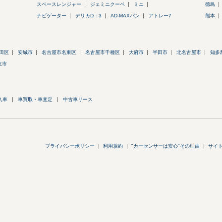
スペースレンジャー
ジェミニクーペ
ミニ
徳島
ナビゲーター
デリカD：3
AD-MAXバン
アトレー7
熊本
田区
安城市
名古屋市名東区
名古屋市千種区
大府市
半田市
北名古屋市
知多
立市
入車
車買取・車査定
中古車リース
プライバシーポリシー
利用規約
"カーセンサーは安心"その理由
サイ