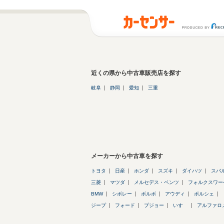
近くの県から中古車販売店を探す
岐阜
静岡
愛知
三重
メーカーから中古車を探す
トヨタ
日産
ホンダ
スズキ
ダイハツ
スバ
三菱
マツダ
メルセデス・ベンツ
フォルクスワー
BMW
シボレー
ボルボ
アウディ
ポルシェ
ジープ
フォード
プジョー
いすゞ
アルファロ