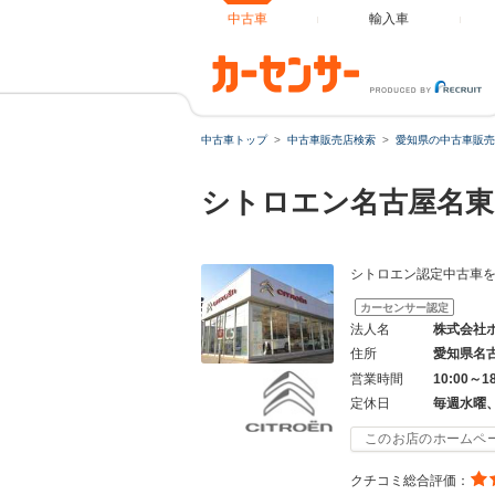
中古車
輸入車
中古車トップ
中古車販売店検索
愛知県の中古車販売
シトロエン名古屋名
シトロエン認定中古車
カーセンサー認定
法人名
株式会社
住所
愛知県名
営業時間
10:00～1
定休日
毎週水曜
このお店のホームペ
クチコミ総合評価：