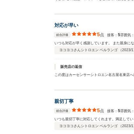
たこと、大変良かったと考えております。 また
ーライフもより楽しんでいただからかと思います
せ。 今後のメンテナンスも含め、しっかりとサ
対応が早い
5
点
5
接客：
雰囲気
総合評価
いつも対応が早く感謝しています。 また親身に
ヨコヨコさん
シトロエン ベルランゴ （
2023/1
販売店の返信
この度はカーセンサーシトロエン名古屋名東店へ
ってくださり、当店まで距離がある中、点検等も
す。もしまた弊社で取り扱っているブランドで気
せ。
親切丁寧
5
点
5
接客：
雰囲気
総合評価
いつも親切丁寧に対応してくれます。満足してい
ヨコヨコさん
シトロエン ベルランゴ （
2023/1