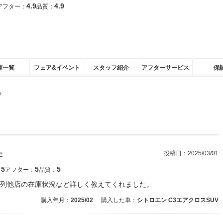
4.9
4.9
アフター：
品質：
庫一覧
フェア&イベント
スタッフ紹介
アフターサービス
保
る
た
投稿日：
2025/03/01
5
5
5
：
アフター：
品質：
列他店の在庫状況など詳しく教えてくれました。
購入年月：
2025/02
購入した車：
シトロエン C3エアクロスSUV