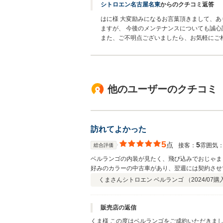
シトロエン名古屋名東
からのクチコミ返答
はに様 大変励みになるお言葉頂きまして、あ
ますが、 今後のメンテナンスについても誠心
また、ご不明点ございましたら、お気軽にご
他のユーザーのクチコミ
訪れてよかった
5
点
5
接客：
雰囲気
総合評価
ベルランゴの内装が見たく、飛び込みでおじゃま
好みのカラーの中古車があり、翌週には契約させ
くまさん
シトロエン ベルランゴ （
2024/07
購
販売店の返信
くま様 この度はベルランゴをご成約いただきま