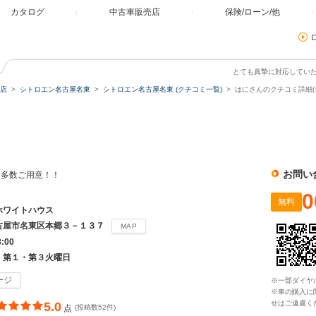
カタログ
中古車販売店
保険/ローン/他
とても真摯に対応してい
店
シトロエン名古屋名東
シトロエン名古屋名東 (クチコミ一覧)
はにさんのクチコミ詳細(
東
お問い
を多数ご用意！！
0
無料
ホワイトハウス
古屋市名東区本郷３－１３７
MAP
8:00
、第１・第３火曜日
ージ
※一部ダイヤ
※車の購入に
せはご遠慮く
5.0
点
(投稿数52件)