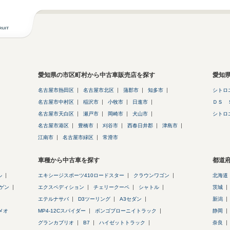
愛知県の市区町村から中古車販売店を探す
愛知
名古屋市熱田区
名古屋市北区
蒲郡市
知多市
シトロ
名古屋市中村区
稲沢市
小牧市
日進市
ＤＳ 
名古屋市天白区
瀬戸市
岡崎市
犬山市
シトロ
名古屋市港区
豊橋市
刈谷市
西春日井郡
津島市
江南市
名古屋市緑区
常滑市
車種から中古車を探す
都道
ル
エキシージスポーツ410ロードスター
クラウンワゴン
北海道
ゲン
エクスペディション
チェリークーペ
シャトル
茨城
エテルナサバ
D3ツーリング
A3セダン
新潟
メオ
MP4-12Cスパイダー
ボンゴブローニイトラック
静岡
グランカブリオ
B7
ハイゼットトラック
奈良