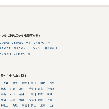
県の他の系列店から販売店を探す
エン東郷／ＤＳ東郷ＳＰＯＴｉＣＡＲセンター
ＳＴＯＲＥ ＮＡＧＯＹＡ
シトロエン名古屋中川
エン大府
シトロエン一宮
府県から中古車を探す
青森
岩手
宮城
秋田
山形
福島
栃木
群馬
埼玉
千葉
東京
神奈川
富山
石川
福井
山梨
長野
岐阜
愛知
三重
滋賀
京都
大阪
兵庫
和歌山
鳥取
島根
岡山
広島
山口