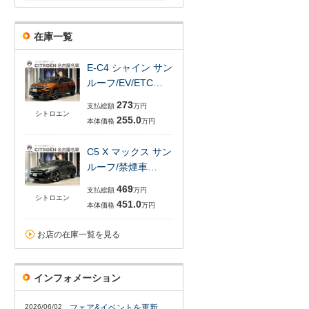
在庫一覧
E-C4 シャイン サン
ルーフ/EV/ETC…
273
支払総額
万円
シトロエン
255.0
本体価格
万円
C5 X マックス サン
ルーフ/禁煙車…
469
支払総額
万円
シトロエン
451.0
本体価格
万円
お店の在庫一覧を見る
インフォメーション
2026/06/02
フェア&イベントを更新