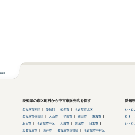
愛知県の市区町村から中古車販売店を探す
愛知
名古屋市南区
愛知郡
知多市
名古屋市北区
シトロ
名古屋市熱田区
犬山市
半田市
豊田市
東海市
ＤＳ 
あま市
名古屋市中区
大府市
安城市
日進市
シトロ
北名古屋市
瀬戸市
名古屋市瑞穂区
名古屋市中村区