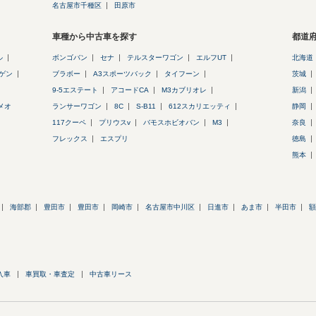
名古屋市千種区
田原市
車種から中古車を探す
都道
ル
ボンゴバン
セナ
テルスターワゴン
エルフUT
北海道
ゲン
ブラボー
A3スポーツバック
タイフーン
茨城
9-5エステート
アコードCA
M3カブリオレ
新潟
メオ
ランサーワゴン
8C
S-B11
612スカリエッティ
静岡
117クーペ
プリウスv
バモスホビオバン
M3
奈良
フレックス
エスプリ
徳島
熊本
海部郡
豊田市
豊田市
岡崎市
名古屋市中川区
日進市
あま市
半田市
額
入車
車買取・車査定
中古車リース