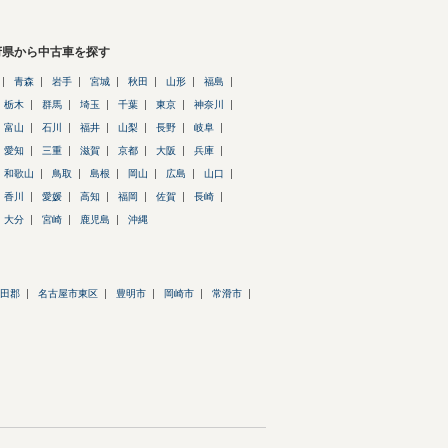
府県から中古車を探す
青森
岩手
宮城
秋田
山形
福島
栃木
群馬
埼玉
千葉
東京
神奈川
富山
石川
福井
山梨
長野
岐阜
愛知
三重
滋賀
京都
大阪
兵庫
和歌山
鳥取
島根
岡山
広島
山口
香川
愛媛
高知
福岡
佐賀
長崎
大分
宮崎
鹿児島
沖縄
田郡
名古屋市東区
豊明市
岡崎市
常滑市