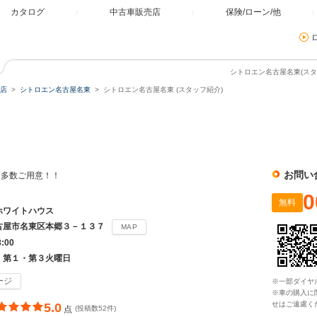
カタログ
中古車販売店
保険/ローン/他
シトロエン名古屋名東(スタ
店
シトロエン名古屋名東
シトロエン名古屋名東 (スタッフ紹介)
東
お問い
を多数ご用意！！
0
無料
ホワイトハウス
古屋市名東区本郷３－１３７
MAP
8:00
、第１・第３火曜日
ージ
※一部ダイヤ
※車の購入に
せはご遠慮く
5.0
点
(投稿数52件)