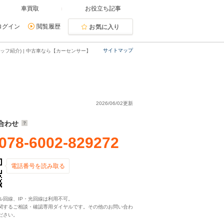
車買取
お役立ち記事
ログイン
閲覧履歴
お気に入り
サイトマップ
ッフ紹介) | 中古車なら【カーセンサー】
2026/06/02更新
合わせ
078-6002-829272
電話番号を読み取る
ル回線、IP・光回線は利用不可。
関するご相談・確認専用ダイヤルです。その他のお問い合わ
ださい。