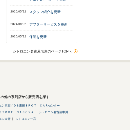
2026/05/22
スタッフ紹介を更新
2024/08/02
アフターサービスを更新
2026/05/22
保証を更新
シトロエン名古屋名東のページTOPへ
県の他の系列店から販売店を探す
エン東郷／ＤＳ東郷ＳＰＯＴｉＣＡＲセンター
ＳＴＯＲＥ ＮＡＧＯＹＡ
シトロエン名古屋中川
エン大府
シトロエン一宮