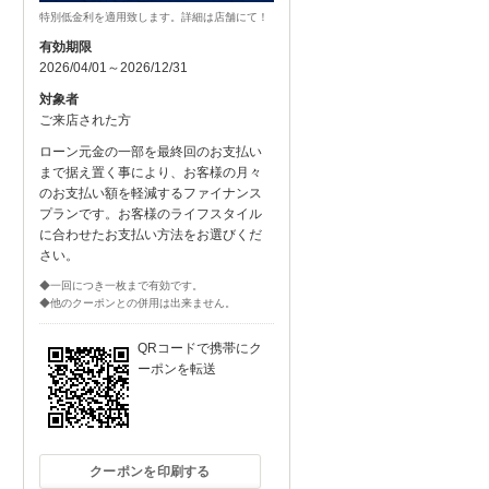
特別低金利を適用致します。詳細は店舗にて！
有効期限
2026/04/01～2026/12/31
対象者
ご来店された方
ローン元金の一部を最終回のお支払い
まで据え置く事により、お客様の月々
のお支払い額を軽減するファイナンス
プランです。お客様のライフスタイル
に合わせたお支払い方法をお選びくだ
さい。
◆一回につき一枚まで有効です。
◆他のクーポンとの併用は出来ません。
QRコードで携帯にク
ーポンを転送
クーポンを印刷する