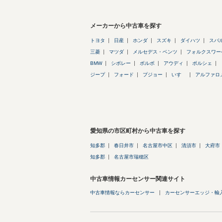
メーカーから中古車を探す
トヨタ
日産
ホンダ
スズキ
ダイハツ
スバ
三菱
マツダ
メルセデス・ベンツ
フォルクスワー
BMW
シボレー
ボルボ
アウディ
ポルシェ
ジープ
フォード
プジョー
いすゞ
アルファロ
愛知県の市区町村から中古車を探す
知多郡
春日井市
名古屋市中区
清須市
大府市
知多郡
名古屋市瑞穂区
中古車情報カーセンサー関連サイト
中古車情報ならカーセンサー
カーセンサーエッジ・輸