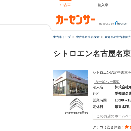
中古車
輸入車
中古車トップ
中古車販売店検索
愛知県の中古車販売
シトロエン名古屋名
シトロエン認定中古車
カーセンサー認定
法人名
株式会社
住所
愛知県名
営業時間
10:00～1
定休日
毎週水曜
このお店のホームペ
クチコミ総合評価：