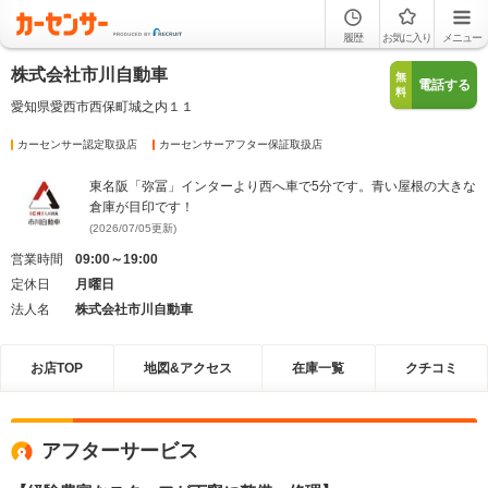
履歴
お気に入り
メニュー
株式会社市川自動車
無
電話する
料
愛知県愛西市西保町城之内１１
カーセンサー認定取扱店
カーセンサーアフター保証取扱店
東名阪「弥冨」インターより西へ車で5分です。青い屋根の大きな
倉庫が目印です！
(2026/07/05更新)
営業時間
09:00～19:00
定休日
月曜日
法人名
株式会社市川自動車
お店TOP
地図&アクセス
在庫一覧
クチコミ
アフターサービス