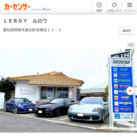
履歴
お気に入り
メニュー
ＬＥＲＯＹ ルロワ
愛知県岡崎市真伝町供養坊１２－２
MAP
1/7