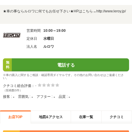
★車の事ならルロワに何でもお任せ下さい★HPはこちら→http://www.leroy.jp/
営業時間
10:00～19:00
定休日
水曜日
法人名
ルロワ
無
電話する
料
※車の購入に関するご相談・確認専用ダイヤルです。その他のお問い合わせはご遠慮くださ
い。
-
クチコミ総合評価：
（投稿数0件）
-
-
-
-
接客 :
雰囲気 :
アフター :
品質 :
お店TOP
地図&アクセス
在庫一覧
クチコミ