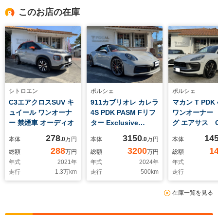
このお店の在庫
シトロエン
ポルシェ
ポルシェ
C3エアクロスSUV キ
911カブリオレ カレラ
マカン T PDK
ュイール ワンオーナ
4S PDK PASM Fリフ
ワンオーナー
ー 禁煙車 オーディオ
ター Exclusive
グ エアサス O
BOSE OP400
278
3150
14
本体
.0
万円
本体
.0
万円
本体
288
3200
1
総額
万円
総額
万円
総額
年式
2021
年
年式
2024
年
年式
走行
1.3
万km
走行
500
km
走行
在庫一覧を見る