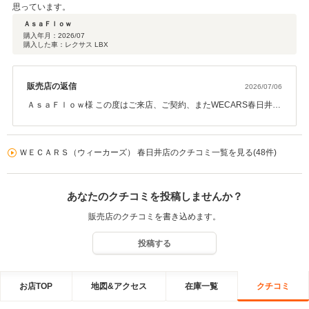
思っています。
ＡｓａＦｌｏｗ
購入年月：
2026/07
購入した車：レクサス LBX
販売店の返信
2026/07/06
ＡｓａＦｌｏｗ様 この度はご来店、ご契約、またWECARS春日井店
を選んで頂き頂き誠に有難う御座います。 スタッフへのお褒めのお
言葉、大変嬉しく思います。 また今後とも精一杯ご対応させて頂け
ればと思いますので引き続き宜しくお願い致します。
ＷＥＣＡＲＳ（ウィーカーズ） 春日井店のクチコミ一覧を見る(48件)
あなたのクチコミを投稿しませんか？
販売店のクチコミを書き込めます。
投稿する
お店TOP
地図&アクセス
在庫一覧
クチコミ