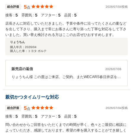
5
総合評価
2026/07/04投稿
点
5
5
5
5
接客 :
雰囲気 :
アフター :
品質 :
店長さんに対応していただきました。予算や条件に沿ってたくさんの案など
を出して下さり、購入まで常にお客さんに寄り添った丁寧な対応をして下さ
いました。買い替え検討される方はここのお店ぜひおすすめします。
りょうちん
購入年月：
2026/04
購入した車：トヨタ ポルテ
販売店の返信
2026/07/06
りょうちん様 この度はご来店、ご契約、またWECARS春日井店を選
んで頂き頂き誠に有難う御座います。 スタッフへのお褒めのお言
葉、大変嬉しく思います。 また今後とも精一杯ご対応させて頂けれ
ばと思いますので引き続き宜しくお願い致します。
親切かつタイムリーな対応
5
総合評価
2026/07/04投稿
点
5
5
5
5
接客 :
雰囲気 :
アフター :
品質 :
問い合わせからご回答をいただくまでの時間が早く、色々とご親切に相談に
よっていただき、感謝しております。希望の車を購入することができ嬉しく