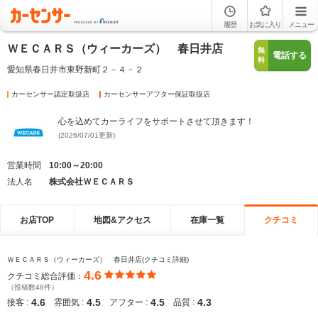
履歴
お気に入り
メニュー
ＷＥＣＡＲＳ（ウィーカーズ） 春日井店
無
電話する
料
愛知県春日井市東野新町２－４－２
カーセンサー認定取扱店
カーセンサーアフター保証取扱店
心を込めてカーライフをサポートさせて頂きます！
(2026/07/01更新)
営業時間
10:00～20:00
法人名
株式会社ＷＥＣＡＲＳ
お店TOP
地図&アクセス
在庫一覧
クチコミ
ＷＥＣＡＲＳ（ウィーカーズ） 春日井店(クチコミ詳細)
4.6
クチコミ総合評価：
（投稿数48件）
4.6
4.5
4.5
4.3
接客 :
雰囲気 :
アフター :
品質 :