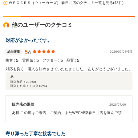
ＷＥＣＡＲＳ（ウィーカーズ） 春日井店のクチコミ一覧を見る(48件)
他のユーザーのクチコミ
対応がよかったです。
5
総合評価
2026/07/04投稿
点
5
5
5
5
接客 :
雰囲気 :
アフター :
品質 :
対応も良く、購入を決めさせていただきました。 ありがとうございました。
あ
購入年月：
2026/07
購入した車：トヨタ RAV4
販売店の返信
2026/07/06
あ様 この度はご来店、ご契約、またWECARS春日井店を選んで頂き
頂き誠に有難う御座います。 スタッフへのお褒めのお言葉、大変嬉
しく思います。 また今後とも精一杯ご対応させて頂ければと思いま
すので引き続き宜しくお願い致します。
寄り添った丁寧な接客でした