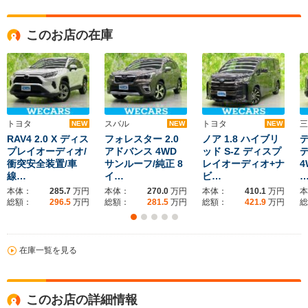
このお店の在庫
トヨタ
スバル
トヨタ
三
NEW
NEW
NEW
RAV4 2.0 X ディス
フォレスター 2.0
ノア 1.8 ハイブリ
デ
プレイオーディオ/
アドバンス 4WD
ッド S-Z ディスプ
衝突安全装置/車
サンルーフ/純正 8
レイオーディオ+ナ
4
線…
イ…
ビ…
本体：
285.7
万円
本体：
270.0
万円
本体：
410.1
万円
本
総額：
296.5
万円
総額：
281.5
万円
総額：
421.9
万円
総
在庫一覧を見る
このお店の詳細情報