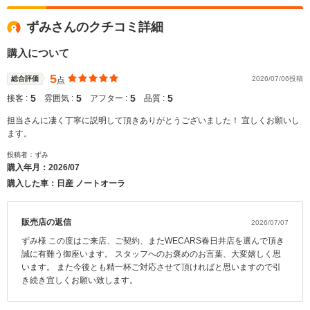
ずみさんのクチコミ詳細
購入について
5
総合評価
2026/07/06投稿
点
5
5
5
5
接客 :
雰囲気 :
アフター :
品質 :
担当さんに凄く丁寧に説明して頂きありがとうございました！ 宜しくお願いし
ます。
投稿者：ずみ
購入年月：
2026/07
購入した車：日産 ノートオーラ
販売店の返信
2026/07/07
ずみ様 この度はご来店、ご契約、またWECARS春日井店を選んで頂き
誠に有難う御座います。 スタッフへのお褒めのお言葉、大変嬉しく思
います。 また今後とも精一杯ご対応させて頂ければと思いますので引
き続き宜しくお願い致します。