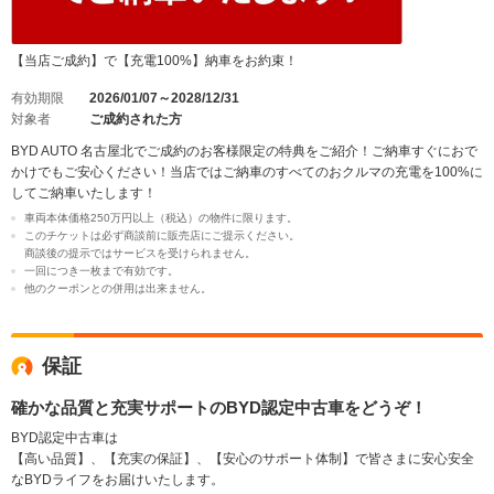
【当店ご成約】で【充電100%】納車をお約束！
有効期限
2026/01/07～2028/12/31
対象者
ご成約された方
BYD AUTO 名古屋北でご成約のお客様限定の特典をご紹介！ご納車すぐにおで
かけでもご安心ください！当店ではご納車のすべてのおクルマの充電を100%に
してご納車いたします！
車両本体価格250万円以上（税込）の物件に限ります。
このチケットは必ず商談前に販売店にご提示ください。
商談後の提示ではサービスを受けられません。
一回につき一枚まで有効です。
他のクーポンとの併用は出来ません。
保証
確かな品質と充実サポートのBYD認定中古車をどうぞ！
BYD認定中古車は
【高い品質】、【充実の保証】、【安心のサポート体制】で皆さまに安心安全
なBYDライフをお届けいたします。