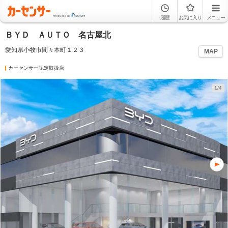
履歴
お気に入り
メニュー
ＢＹＤ ＡＵＴＯ 名古屋北
愛知県小牧市間々本町１２３
MAP
カーセンサー認定取扱店
1/4