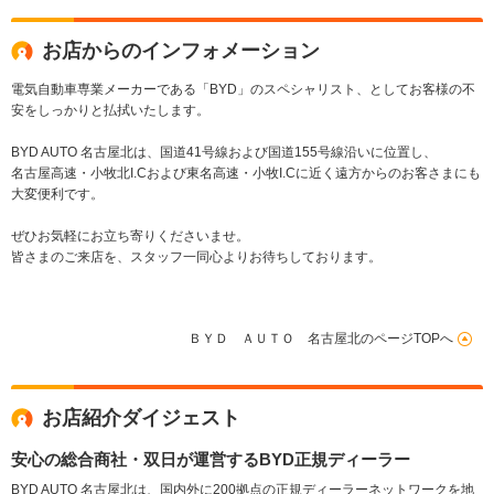
ブレーキ LEDヘッド
ライト
お店からのインフォメーション
電気自動車専業メーカーである「BYD」のスペシャリスト、としてお客様の不
安をしっかりと払拭いたします。
BYD AUTO 名古屋北は、国道41号線および国道155号線沿いに位置し、
名古屋高速・小牧北I.Cおよび東名高速・小牧I.Cに近く遠方からのお客さまにも
大変便利です。
ぜひお気軽にお立ち寄りくださいませ。
皆さまのご来店を、スタッフ一同心よりお待ちしております。
ＢＹＤ ＡＵＴＯ 名古屋北のページTOPへ
お店紹介ダイジェスト
安心の総合商社・双日が運営するBYD正規ディーラー
BYD AUTO 名古屋北は、国内外に200拠点の正規ディーラーネットワークを地