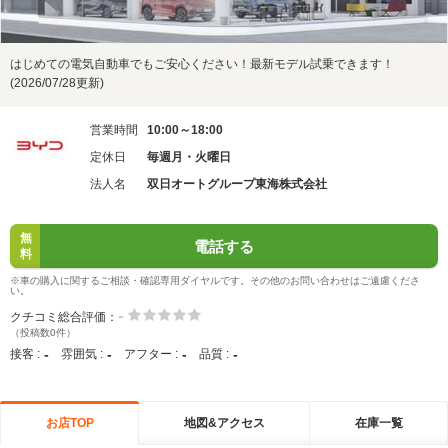
はじめての電気自動車でもご安心ください！最新モデル試乗できます！
(2026/07/28更新)
営業時間
10:00～18:00
定休日
毎週月・火曜日
法人名
双日オートグループ東海株式会社
無
電話する
料
※車の購入に関するご相談・確認専用ダイヤルです。その他のお問い合わせはご遠慮くださ
い。
-
クチコミ総合評価：
（投稿数0件）
-
-
-
-
接客 :
雰囲気 :
アフター :
品質 :
お店TOP
地図&アクセス
在庫一覧