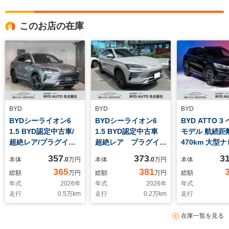
このお店の在庫
BYD
BYD
BYD
BYDシーライオン6
BYDシーライオン6
BYD ATTO 3
1.5 BYD認定中古車/
1.5 BYD認定中古車
モデル 航続距
超絶レア/プラグイン
超絶レア プラグイン
470km 大型
ハイブリッド/航続距
ハイブリッド 航続距
ンルーフ 360
357
373
3
本体
.0
万円
本体
.0
万円
本体
離1200km/360度カメ
離1200km 360度カ
ラ 電動テー
365
381
総額
万円
総額
万円
総額
ラ/AppleCarPlay/AndroidAuto/
メラ
ト シートヒ
年式
2026
年
年式
2026
年
年式
シートヒーター/シー
AppleCarPlay
ワイヤレス
走行
0.5
万km
走行
0.2
万km
走行
トクーラー/パノラマ
AndroidAuto シー
Apple CarPl
サンルーフ/衝突被害
トヒーター シートク
Android A
在庫一覧を見る
軽減ブレーキ/LEDヘ
ーラー パノラマサン
運転支援シス
ッドライト
ルーフ 衝突被害軽減
(ADAS)