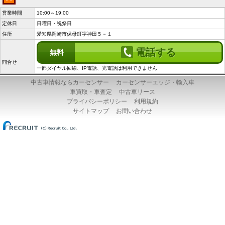
営業時間
10:00～19:00
定休日
日曜日・祝祭日
住所
愛知県岡崎市保母町字神田５－１
電話する
無料
問合せ
一部ダイヤル回線、IP電話、光電話は利用できません
中古車情報ならカーセンサー
カーセンサーエッジ・輸入車
車買取・車査定
中古車リース
プライバシーポリシー
利用規約
サイトマップ
お問い合わせ