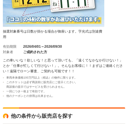
抽選対象番号は日数が掛かる場合が御座います。字光式は別途費
用
有効期限
2026/04/01～2026/09/30
対象者
ご成約された方
この車いいな！欲しいな！と思って頂いても、「遠くてなかなか行けない！」
とか「仕事が忙しくて行けない！」。そんなお客様に！！まずはご連絡くださ
い！遠隔でローン審査、ご契約も可能です！！
車両本体価格100万円以上（税込）の物件に限ります。
このチケットは必ず商談前に販売店にご提示ください。
商談後の提示ではサービスを受けられません。
一回につき一枚まで有効です。
他のクーポンとの併用は出来ません。
他の条件から販売店を探す