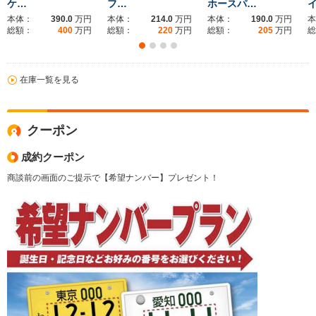
ケ…
フ…
ホースパ…
本体：
390.0
万円
本体：
214.0
万円
本体：
190.0
万円
本
総額：
400
万円
総額：
220
万円
総額：
205
万円
総
在庫一覧を見る
クーポン
成約クーポン
商談前の画面のご提示で【希望ナンバー】プレゼント！