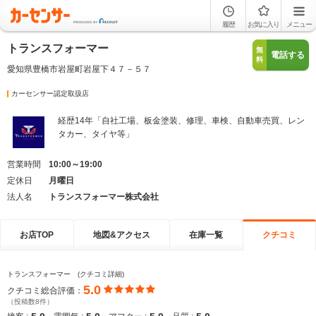
履歴
お気に入り
メニュー
トランスフォーマー
無
電話する
料
愛知県豊橋市岩屋町岩屋下４７－５７
カーセンサー認定取扱店
経歴14年「自社工場、板金塗装、修理、車検、自動車売買、レン
タカー、タイヤ等」
営業時間
10:00～19:00
定休日
月曜日
法人名
トランスフォーマー株式会社
お店TOP
地図&アクセス
在庫一覧
クチコミ
トランスフォーマー (クチコミ詳細)
5.0
クチコミ総合評価：
（投稿数8件）