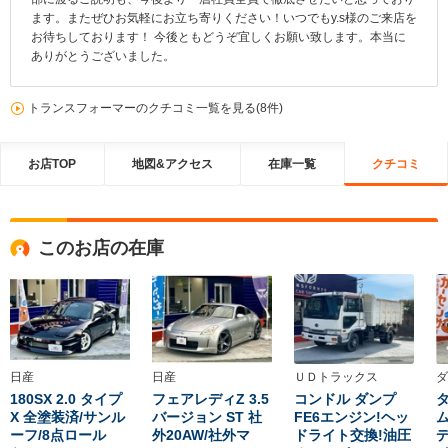
ます。またぜひお気軽にお立ち寄りください！いつでもy.s様のご来店を
お待ちしております！ 今後ともどうぞ宜しくお願い致します。本当に
ありがとうございました。
トランスフォーマーのクチコミ一覧を見る(8件)
お店TOP
地図&アクセス
在庫一覧
クチコミ
このお店の在庫
日産
日産
ＵＤトラックス
ダ
180SX 2.0 タイプ
フェアレディZ 3.5
コンドル ダンプ
タ
X 全塗装済/サンル
バージョン ST 社
FE6エンジン!ヘッ
ム
ーフ/8点ロール
外20AW/社外マ
ドライト交換!油圧
デ