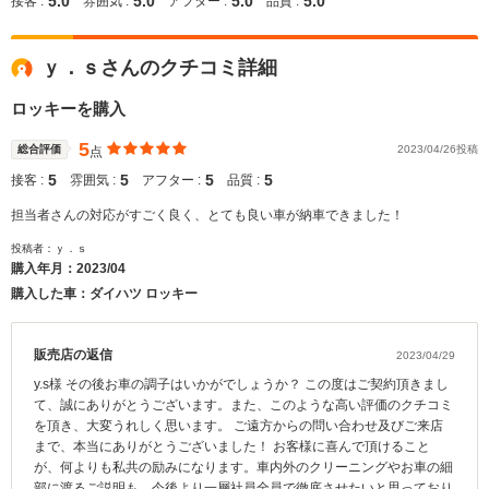
5.0
5.0
5.0
5.0
接客 :
雰囲気 :
アフター :
品質 :
ｙ．ｓさんのクチコミ詳細
ロッキーを購入
5
総合評価
2023/04/26投稿
点
5
5
5
5
接客 :
雰囲気 :
アフター :
品質 :
担当者さんの対応がすごく良く、とても良い車が納車できました！
投稿者：ｙ．ｓ
購入年月：
2023/04
購入した車：ダイハツ ロッキー
販売店の返信
2023/04/29
y.s様 その後お車の調子はいかがでしょうか？ この度はご契約頂きまし
て、誠にありがとうございます。また、このような高い評価のクチコミ
を頂き、大変うれしく思います。 ご遠方からの問い合わせ及びご来店
まで、本当にありがとうございました！ お客様に喜んで頂けること
が、何よりも私共の励みになります。車内外のクリーニングやお車の細
部に渡るご説明も、今後より一層社員全員で徹底させたいと思っており