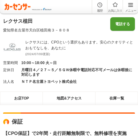
履歴
お気に入り
メニュー
レクサス植田
電話する
愛知県名古屋市天白区植田南３－８０８
レクサスには、CPOという選択もあります。安心のクオリティと
おもてなしを、あなたに
(2024/07/09更新)
営業時間
10:00～18:00 火～日
定休日
月曜日４／２７～５／５ＧＷ休暇中電話対応不可メールは休暇後に
対応します
法人名
ＮＴＰ名古屋トヨペット株式会社
お店TOP
地図&アクセス
在庫一覧
保証
【CPO保証】で2年間・走行距離無制限で、無料修理を実施