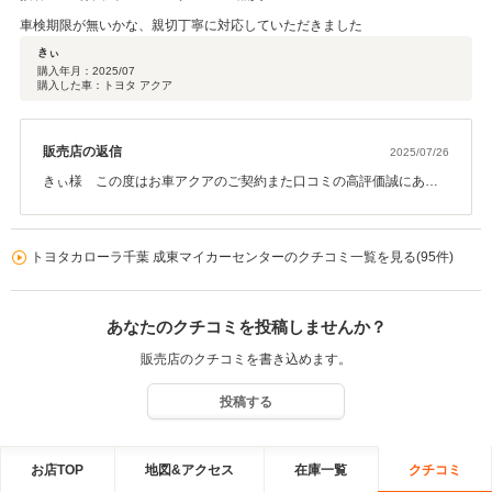
車検期限が無いかな、親切丁寧に対応していただきました
きぃ
購入年月：
2025/07
購入した車：トヨタ アクア
販売店の返信
2025/07/26
きぃ様 この度はお車アクアのご契約また口コミの高評価誠にあり
がとうございます(*^-^*)車検がギリギリの中でご納車が間に合ってよ
かったです☆ お車を実際にお乗りいただいてわからないこと等ござ
いましたらご相談ください。 今後ともお気軽に弊社にお越しくださ
トヨタカローラ千葉 成東マイカーセンターのクチコミ一覧を見る(95件)
いませ。宜しくお願い致します！
あなたのクチコミを投稿しませんか？
販売店のクチコミを書き込めます。
投稿する
お店TOP
地図&アクセス
在庫一覧
クチコミ