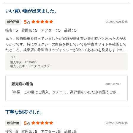
にしていて下さったのがとっても伝わりました(^^)スタッフ一同も、
嬉しい気持ちになりました。事故での代替となり、ご不安があった
いい買い物が出来ました。
かとおもいますが、これからはノアを前の愛車のように可愛がって
いただけたらと思います。皆様の笑顔でパワーをもらえまし
5
総合評価
2025/07/26投稿
点
た！！！また、いつでも遊びに来て下さい。この度はご納車おめで
5
5
5
5
接客 :
とうございました。そして、クチコミ・高評価を頂き、感謝申し上
雰囲気 :
アフター :
品質 :
げます<(_ _)>
元々、軽自動車を持っていましたが家族が増え買い替え時だと思ったのがき
っかけです。特にヴォクシーの白色を探していて各中古車サイトを確認して
たところ、成東店に希望通りのヴォクシーが置いてあるのを発見しすぐ申し
込みし、購入出来ました。担当してくれた方も親切に対応していただき、気
ＤＫ
持ちよく車を購入でき感謝しています。ありがとうございました。
購入年月：
2025/03
購入した車：トヨタ ヴォクシー
販売店の返信
2025/07/26
DK様 この度はご購入、クチコミ、高評価をいただき有難うござい
ます(^^) ご希望通りのお車があり、また、気に入っていただけてス
タッフ一同、DK様のお車ご購入に携わる事が出来て光栄です。ご納
車後、お時間たっておりますが、快適にお使いいただいております
丁寧な対応でした
でしょうか？ご家族が増えたとのことで、VOXYでお子様と沢山の思
い出が増えます様に…♪ いつでも成東マイカーセンターに遊びにい
5
総合評価
2025/07/26投稿
点
らして下さい(^^)/
5
5
5
5
接客 :
雰囲気 :
アフター :
品質 :