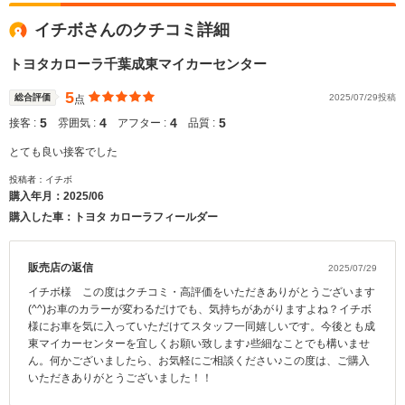
イチボさんのクチコミ詳細
トヨタカローラ千葉成東マイカーセンター
5
総合評価
2025/07/29投稿
点
5
4
4
5
接客 :
雰囲気 :
アフター :
品質 :
とても良い接客でした
投稿者：イチボ
購入年月：
2025/06
購入した車：トヨタ カローラフィールダー
販売店の返信
2025/07/29
イチボ様 この度はクチコミ・高評価をいただきありがとうございます
(^^)お車のカラーが変わるだけでも、気持ちがあがりますよね？イチボ
様にお車を気に入っていただけてスタッフ一同嬉しいです。今後とも成
東マイカーセンターを宜しくお願い致します♪些細なことでも構いませ
ん。何かございましたら、お気軽にご相談ください♪この度は、ご購入
いただきありがとうございました！！