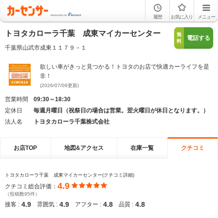
履歴
お気に入り
メニュー
トヨタカローラ千葉 成東マイカーセンター
無
電話する
料
千葉県山武市成東１１７９－１
欲しい車がきっと見つかる！トヨタのお店で快適カーライフを是
非！
(2026/07/09更新)
営業時間
09:30～18:30
定休日
毎週月曜日（祝祭日の場合は営業。翌火曜日が休日となります。）
法人名
トヨタカローラ千葉株式会社
お店TOP
地図&アクセス
在庫一覧
クチコミ
トヨタカローラ千葉 成東マイカーセンター(クチコミ詳細)
4.9
クチコミ総合評価：
（投稿数95件）
4.9
4.9
4.8
4.8
接客 :
雰囲気 :
アフター :
品質 :