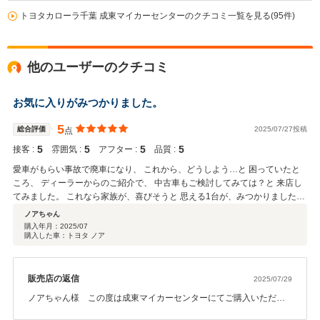
トヨタカローラ千葉 成東マイカーセンターのクチコミ一覧を見る(95件)
他のユーザーのクチコミ
お気に入りがみつかりました。
5
総合評価
2025/07/27投稿
点
5
5
5
5
接客 :
雰囲気 :
アフター :
品質 :
愛車がもらい事故で廃車になり、 これから、どうしよう…と 困っていたと
ころ、 ディーラーからのご紹介で、 中古車もご検討してみては？と 来店し
てみました。 これなら家族が、喜びそうと 思える1台が、みつかりました。
手続きなど、心配事もありましたが、 親切で、丁寧な対応をしていただきま
ノアちゃん
した。
購入年月：
2025/07
購入した車：トヨタ ノア
販売店の返信
2025/07/29
ノアちゃん様 この度は成東マイカーセンターにてご購入いただき
有難うございました(^^) ノアちゃんご家族皆様が、ご納車を楽しみ