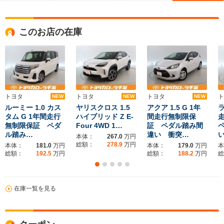
このお店の在庫
トヨタ
トヨタ
トヨタ
ト
NEW
NEW
NEW
ルーミー 1.0 カス
ヤリスクロス 1.5
アクア 1.5 G 1年
ラ
タム G 1年間走行
ハイブリッド Z E-
間走行無制限保
無制限保証 ペダ
Four 4WD 1…
証 ペダル踏み間
ル踏み…
違い 衝突…
本体：
267.0
万円
総額：
278.9
万円
本体：
181.0
万円
本体：
179.0
万円
本
総額：
192.5
万円
総額：
188.2
万円
総
在庫一覧を見る