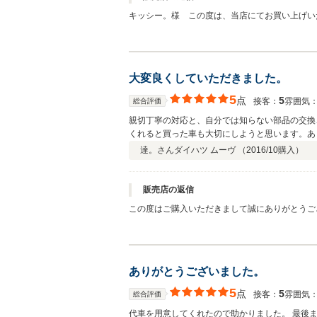
キッシー。様 この度は、当店にてお買い上げい
うございます！今後の励みにしていきます！キッ
た。お車にもご満足いただけたみたいで、当店従
はお気軽にお立ち寄りください。今後とも宜しく
大変良くしていただきました。
5
点
5
接客：
雰囲気
総合評価
親切丁寧の対応と、自分では知らない部品の交換
くれると買った車も大切にしようと思います。あ
達。さん
ダイハツ ムーヴ （
2016/10
購入）
販売店の返信
この度はご購入いただきまして誠にありがとうご
く思いました。多少、離れた場所にお住まいでし
購入いただいたような希少車も多くお取扱いがあ
ざいました
ありがとうございました。
5
点
5
接客：
雰囲気
総合評価
代車を用意してくれたので助かりました。 最後