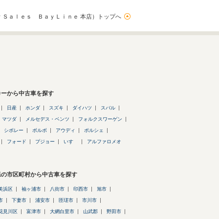
ｒＳａｌｅｓ ＢａｙＬｉｎｅ 本店）トップへ
カーから中古車を探す
日産
ホンダ
スズキ
ダイハツ
スバル
マツダ
メルセデス・ベンツ
フォルクスワーゲン
シボレー
ボルボ
アウディ
ポルシェ
フォード
プジョー
いすゞ
アルファロメオ
県の市区町村から中古車を探す
美浜区
袖ヶ浦市
八街市
印西市
旭市
市
下妻市
浦安市
匝瑳市
市川市
花見川区
富津市
大網白里市
山武郡
野田市