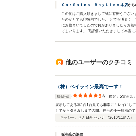
ＣａｒＳａｌｅｓ ＢａｙＬｉｎｅ 本店
から
この度はご購入頂きまして誠に有難うござい
たのがとても印象的でした。 とても明るく、
にお住まいでしたので何かありましたらお気
てまいります。 高評価いただきまして本当に
他のユーザーのクチコミ
（株）ベイライン最高でーす！
5
点
5
接客：
雰囲気
総合評価
展示してある車1台1台見ても非常にキレイにし
してから引き渡しまでの間、担当の小松崎様のて
す。（株）ベイライン様で車を購入して本当に良
キッシー。さん
日産 セレナ （
2016/11
購入）
販売店の返信