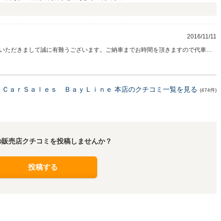
）
2016/11/11
いただきまして誠に有難うございます。ご納車までお時間を頂きますので代車を
ありがとうございます。今後のサポートも担当変わらずさせて頂きますので宜し
いね。末永いお付き合いの程宜しくお願い致します。高評価して頂き有難うござ
ＣａｒＳａｌｅｓ ＢａｙＬｉｎｅ 本店のクチコミ一覧を見る
(474件)
の販売店クチコミを投稿しませんか？
投稿する