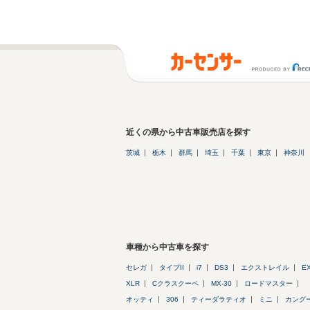
近くの県から中古車販売店を探す
茨城
栃木
群馬
埼玉
千葉
東京
神奈川
車種から中古車を探す
セレガ
タイプII
i7
DS3
エクストレイル
E
XLR
Cクラスクーペ
MX-30
ロードマスター
オッティ
306
ティーダラティオ
ミニ
カング