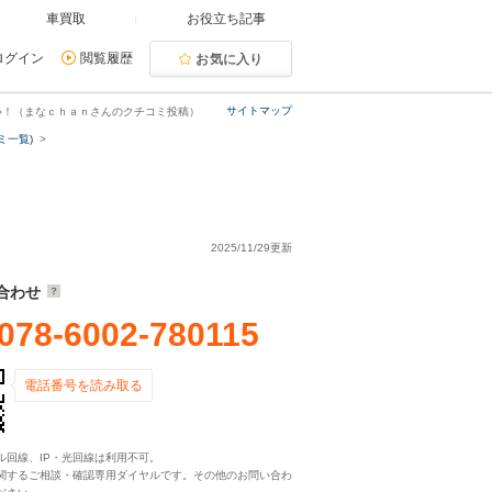
車買取
お役立ち記事
ログイン
閲覧履歴
お気に入り
サイトマップ
い！（まなｃｈａｎさんのクチコミ投稿）
ミ一覧)
2025/11/29更新
合わせ
078-6002-780115
電話番号を読み取る
ル回線、IP・光回線は利用不可。
関するご相談・確認専用ダイヤルです。その他のお問い合わ