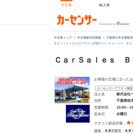
中古車
輸入車
中古車トップ
中古車販売店検索
千葉県の中古車販売
まなｃｈａｎさんのクチコミ詳細(ＣａｒＳａｌｅｓ Ｂａｙ
ＣａｒＳａｌｅｓ Ｂ
お客様の立場に立ったお
カーセンサーアフター保証
法人名
株式会社
住所
千葉県柏
営業時間
10:00～1
定休日
水曜日
クチコミ総合評価：
4.9
4.9
接客：
雰囲気：