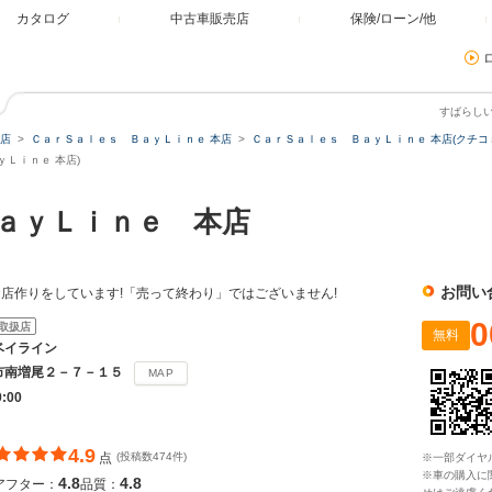
カタログ
中古車販売店
保険/ローン/他
すばらし
店
ＣａｒＳａｌｅｓ ＢａｙＬｉｎｅ 本店
ＣａｒＳａｌｅｓ ＢａｙＬｉｎｅ 本店(クチコ
Ｌｉｎｅ 本店)
ａｙＬｉｎｅ 本店
お問い
店作りをしています!「売って終わり」ではございません!
0
取扱店
無料
ベイライン
市南増尾２－７－１５
MAP
9:00
4.9
点
(投稿数474件)
※一部ダイヤ
※車の購入に
4.8
4.8
アフター：
品質：