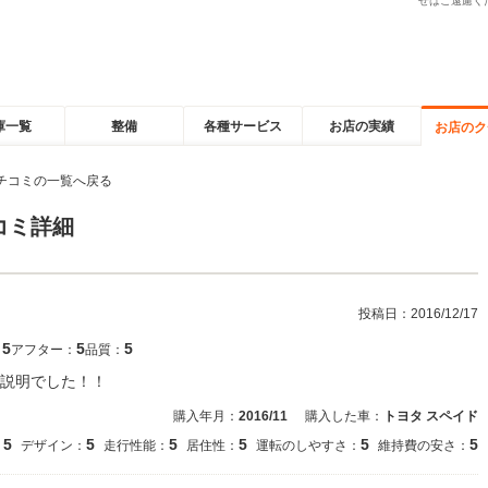
せはご遠慮く
庫一覧
整備
各種サービス
お店の実績
お店のク
チコミの一覧へ戻る
コミ詳細
投稿日：
2016/12/17
5
5
5
：
アフター：
品質：
説明でした！！
購入年月：
2016/11
購入した車：
トヨタ スペイド
5
5
5
5
5
5
：
デザイン：
走行性能：
居住性：
運転のしやすさ：
維持費の安さ：