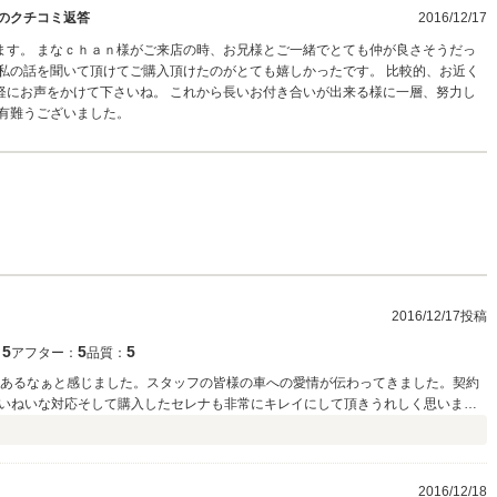
のクチコミ返答
2016/12/17
ます。 まなｃｈａｎ様がご来店の時、お兄様とご一緒でとても仲が良さそうだっ
私の話を聞いて頂けてご購入頂けたのがとても嬉しかったです。 比較的、お近く
軽にお声をかけて下さいね。 これから長いお付き合いが出来る様に一層、努力し
有難うございました。
2016/12/17投稿
5
5
5
：
アフター：
品質：
てあるなぁと感じました。スタッフの皆様の車への愛情が伝わってきました。契約
いねいな対応そして購入したセレナも非常にキレイにして頂きうれしく思いま
かったなぁと思いました。
2016/12/18