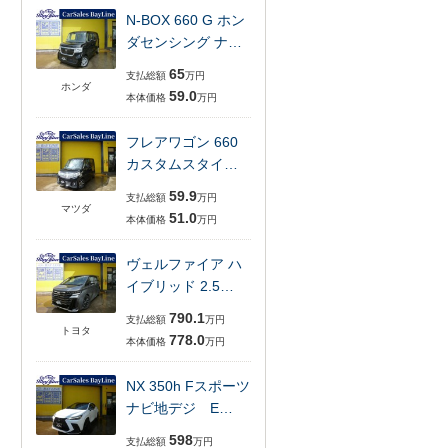
N-BOX 660 G ホン
ダセンシング ナ…
65
支払総額
万円
ホンダ
59.0
本体価格
万円
フレアワゴン 660
カスタムスタイ…
59.9
支払総額
万円
マツダ
51.0
本体価格
万円
ヴェルファイア ハ
イブリッド 2.5…
790.1
支払総額
万円
トヨタ
778.0
本体価格
万円
NX 350h Fスポーツ
ナビ地デジ E…
598
支払総額
万円