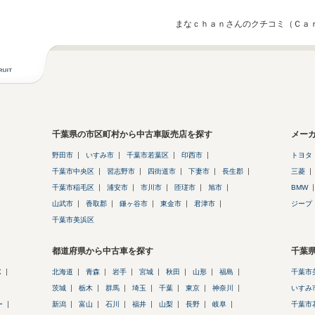
まなｃｈａｎさんのクチコミ（Ｃａ
千葉県の市区町村から中古車販売店を探す
メー
野田市
いすみ市
千葉市若葉区
印西市
トヨタ
千葉市中央区
習志野市
四街道市
下妻市
長生郡
三菱
千葉市稲毛区
浦安市
市川市
匝瑳市
旭市
BMW
山武市
香取郡
鎌ヶ谷市
東金市
君津市
ジープ
千葉市美浜区
都道府県から中古車を探す
千葉
X
北海道
青森
岩手
宮城
秋田
山形
福島
千葉市
茨城
栃木
群馬
埼玉
千葉
東京
神奈川
いすみ
ー
新潟
富山
石川
福井
山梨
長野
岐阜
千葉市