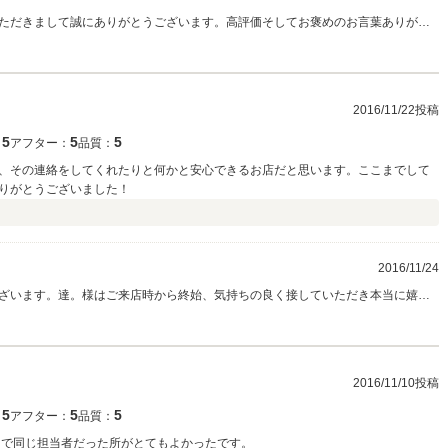
ただきまして誠にありがとうございます。高評価そしてお褒めのお言葉ありがと
シー様のお人柄にとても刺激を受け今後の勉強にさせていただきたいと思いまし
業員とても嬉しく思います。何かお困りの際は連絡くださいね。近くを通った際
お願いします。
2016/11/22投稿
5
5
5
：
アフター：
品質：
、その連絡をしてくれたりと何かと安心できるお店だと思います。ここまでして
りがとうございました！
2016/11/24
ざいます。達。様はご来店時から終始、気持ちの良く接していただき本当に嬉し
たが何かありましたらどんな些細なことでもご相談くださいね。当店は今回、ご
りますのでこれからも宜しくお願いいたします。 高評価頂き本当にありがとうご
2016/11/10投稿
5
5
5
：
アフター：
品質：
まで同じ担当者だった所がとてもよかったです。