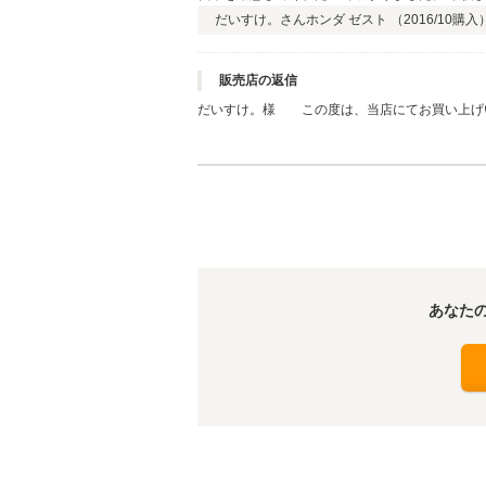
だいすけ。さん
ホンダ ゼスト （
2016/10
購入
販売店の返信
だいすけ。様 この度は、当店にてお買い上げ
ご用意させて頂きました。お待ちいただきまして
くお願い致します。何かお困りの際はご連絡下さ
いました！
あなた