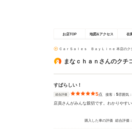
お店TOP
地図&アクセス
在
ＣａｒＳａｌｅｓ ＢａｙＬｉｎｅ 本店のク
まなｃｈａｎさんのクチ
すばらしい！
5
点
5
接客：
雰囲気
総合評価
店員さんがみんな親切です。わかりやすい
購入した車の評価
総合評価