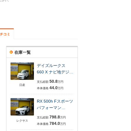
ださい。
チコミ
在庫一覧
デイズルークス
660 X ナビ地デジ…
50.8
支払総額
万円
日産
44.0
本体価格
万円
RX 500h Fスポーツ
パフォーマン…
798.8
支払総額
万円
レクサス
784.0
本体価格
万円