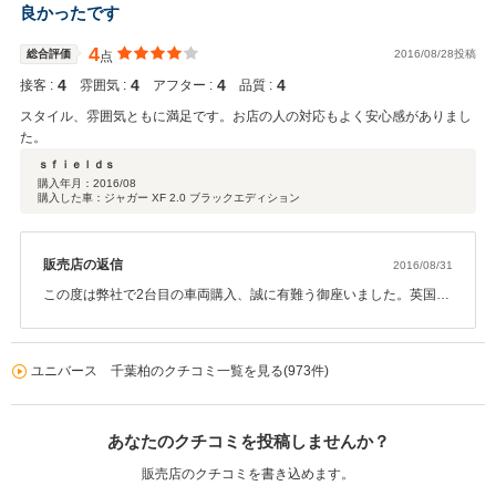
でお渡ししますのでお待ちください。 また当社保証にもご加入頂き
良かったです
ましたので納車後もしっかりアフターフォローさせて頂ければと思
います。 こちらこそ長いお付き合いを宜しくお願い致します。
4
総合評価
2016/08/28投稿
点
4
4
4
4
接客 :
雰囲気 :
アフター :
品質 :
スタイル、雰囲気ともに満足です。お店の人の対応もよく安心感がありまし
た。
ｓｆｉｅｌｄｓ
購入年月：
2016/08
購入した車：ジャガー XF 2.0 ブラックエディション
販売店の返信
2016/08/31
この度は弊社で2台目の車両購入、誠に有難う御座いました。英国ス
タイルの上品な雰囲気を持つジャガーXF、希少のサンルーフ付でご
満足頂ける内容だと自負しております。今後のカーライフが充実す
るように店舗側でもアフターサービスを強化してサポート致します
ユニバース 千葉柏のクチコミ一覧を見る(973件)
ので末永く宜しくお願いします。また3台目のお車探しも是非ご相談
下さい！今後とも宜しくお願いします。
あなたのクチコミを投稿しませんか？
販売店のクチコミを書き込めます。