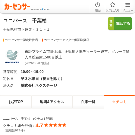
履歴
お気に入り
メニュー
ユニバース 千葉柏
無
電話する
料
千葉県柏市正連寺４３１－１
カーセンサー認定取扱店
カーセンサーアフター保証取扱店
東証プライム市場上場、正規輸入車ディーラー運営、グループ輸
入車総在庫1500台以上
(2026/08/07更新)
営業時間
10:00～19:00
定休日
第３水曜日（祝日を除く）
法人名
株式会社ネクステージ
お店TOP
地図&アクセス
在庫一覧
クチコミ
ユニバース 千葉柏 (クチコミ詳細)
4.7
クチコミ総合評価：
（投稿数973件）