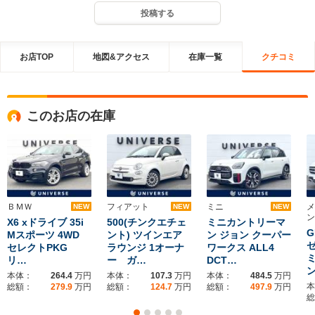
投稿する
お店TOP
地図&アクセス
在庫一覧
クチコミ
このお店の在庫
ＢＭＷ
フィアット
ミニ
メ
NEW
NEW
NEW
ン
X6 xドライブ 35i
500(チンクエチェ
ミニカントリーマ
G
Mスポーツ 4WD
ント) ツインエア
ン ジョン クーパー
セレクトPKG
ラウンジ 1オーナ
ワークス ALL4
リ…
ー ガ…
DCT…
本体：
264.4
万円
本体：
107.3
万円
本体：
484.5
万円
本
総額：
279.9
万円
総額：
124.7
万円
総額：
497.9
万円
総