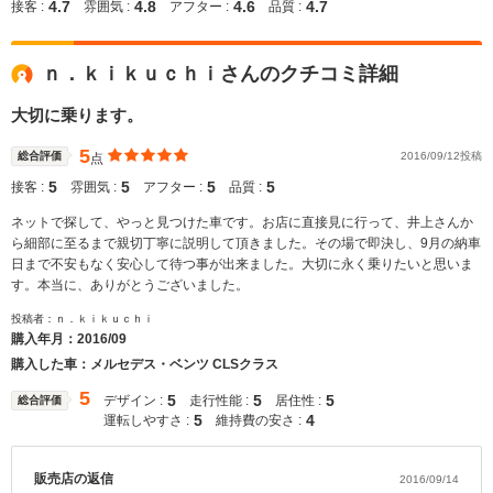
4.7
4.8
4.6
4.7
接客 :
雰囲気 :
アフター :
品質 :
ｎ．ｋｉｋｕｃｈｉさんのクチコミ詳細
大切に乗ります。
5
総合評価
2016/09/12投稿
点
5
5
5
5
接客 :
雰囲気 :
アフター :
品質 :
ネットで探して、やっと見つけた車です。お店に直接見に行って、井上さんか
ら細部に至るまで親切丁寧に説明して頂きました。その場で即決し、9月の納車
日まで不安もなく安心して待つ事が出来ました。大切に永く乗りたいと思いま
す。本当に、ありがとうございました。
投稿者：ｎ．ｋｉｋｕｃｈｉ
購入年月：
2016/09
購入した車：メルセデス・ベンツ CLSクラス
5
5
5
5
デザイン :
走行性能 :
居住性 :
総合評価
5
4
運転しやすさ :
維持費の安さ :
販売店の返信
2016/09/14