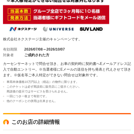
株式会社ネクステージ主催のキャンペーンです。
有効期限
2026/07/08～2026/10/07
対象者
ご成約された方
カーセンサーネットで問合せ頂き、お車の契約時に契約書へEメールアドレス記
入で自動エントリー。※当選者様にEメールの送信を持ち発表と代えさせて頂き
ます。※仮名等ご本人特定ができない問合せは対象外です。
車両本体価格10万円以上（税込）の物件に限ります。
このチケットは必ず商談前に販売店にご提示ください。
商談後の提示ではサービスを受けられません。
一回につき一枚まで有効です。
他のクーポンとの併用は出来ません。
このお店の詳細情報