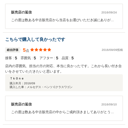
販売店の返信
2016/09/24
この度は数ある中古販売店から当店をお選びいただき誠にありがと
うございます。 全国的にも数が少ないお車になりますので、長く乗
って頂けますと幸いです。納車まで整備等お時間頂きますが、しっ
かり整備した状態でお渡しできるように致します。納車後も変わら
こちらで購入して良かったです
ず満足頂けるように、アフターフォローの面等しっかりサポートさ
せて頂きますので、何かお車の事で御座いましたらお気軽にご連絡
5
総合評価
2016/09/09投稿
点
下さい。 この度はご契約頂きありがとうございました。今後とも末
5
5
5
5
接客 :
永いお付き合いの程宜しくお願い致します。
雰囲気 :
アフター :
品質 :
店内の雰囲気、担当の方の対応、本当に良かったです。これから長い付き合
いをさせていただきたいと思います。
ＴｋＯｎｅ
購入年月：
2016/09
購入した車：メルセデス・ベンツ Cクラスワゴン
販売店の返信
2016/09/10
この度は数ある中古販売店の中からご成約頂きましてありがとうご
ざいます。 またお忙しい中２度のご来店誠にありがとうございまし
た。納車まで整備等少々お時間頂きますが、しっかり整備した状態