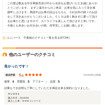
この度は数ある中古車販売店の中から当店をお選びいただき誠にありが
とうございます。 まずご遠方からのご来店、お車を気に入って頂き感
謝申し上げます。商談中はお車の話はもちろん、それ以外の様々のお話
をして頂きありがとうございました。ＣＬＳは長く飽きずに乗って頂け
るお車だと思いますので、カーライフを楽しんで頂けますと幸いです。
今後とも末永いお付き合いの程、何卒宜しくお願い致します。
ユニバース 千葉柏のクチコミ一覧を見る(973件)
他のユーザーのクチコミ
良かったです！
5
総合評価
2016/09/11投稿
点
4
5
‐
5
接客 :
雰囲気 :
アフター :
品質 :
試乗もでき説明も丁寧にしていただき満足出来る契約になりました。
ケン００１
購入年月：
2016/09
購入した車：ＢＭＷ 1シリーズ