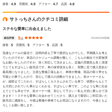
4.9
4.9
4.7
4.8
接客 :
雰囲気 :
アフター :
品質 :
サトっちさんのクチコミ詳細
ステキな愛車に出会えました
5
総合評価
2016/02/09投稿
点
5
5
5
5
接客 :
雰囲気 :
アフター :
品質 :
迅速なメールの返信で、説明内容も丁寧で親切なものでした。早期購入を考え
ていたのですが、来店のスケジュール調整が難しく、こちらの都合で大変無理
なお願いをしたのですが、快く対応して頂きました。店舗の雰囲気も良く清潔
でとてもすばらしい販売店です。車の保管状況も良く、実際に見て購入意欲が
最高潮になりました。立派な整備工場もあり、車検や整備、部品の取り寄せも
可能との事でしたので、安心して購入の決断ができました。前オーナーさん
が、細部までこだわり、すばらしくカスタムされている車で、状態からもとて
も大切にされていた事がよくわかる、すばらしい車です。このような車に出会
えてとても幸せです。前オーナー様、安心して下さい！私も大切に乗らせて頂
きます！！ステキな愛車に出会わせてくださり、購入まで親切にご対応頂いた
販売店に感謝をし、今後は整備や車検でもお世話になりますので、今後ともよ
ろしくお願い致します。