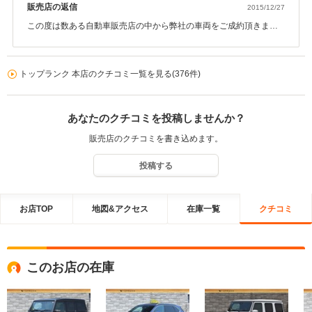
販売店の返信
2015/12/27
この度は数ある自動車販売店の中から弊社の車両をご成約頂きまし
て誠に有難う御座いました。今回ご案内させて頂きましたM3のアフ
ターパーツの内容やコンディションを含めとても気に入って頂き、
ご納車の際も喜んで頂けましたので、それが我々営業マンの嬉しい
トップランク 本店のクチコミ一覧を見る(376件)
瞬間でも御座います。今回は自動車保険も弊社にてご加入頂けまし
たので、今後のカーライフサポートも是非弊社へお任せ頂けたらと
思っております。またお手伝いできる事が御座いましたらいつでも
あなたのクチコミを投稿しませんか？
お気軽にご連絡下さい。この度は誠に有難う御座いました。今後と
も末永くよろしくお願い申し上げます。
販売店のクチコミを書き込めます。
投稿する
お店TOP
地図&アクセス
在庫一覧
クチコミ
このお店の在庫