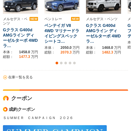
メルセデス・ベ
ベントレー
メルセデス・ベンツ
メ
NEW
NEW
ンツ
ベンテイガ V8
Gクラス G400d
G
Gクラス G400d
4WD マリナードラ
AMGライン ディ
プ
AMGライン ディ
イビングスペック
ーゼルターボ 4WD
デ
ーゼルターボ 4WD
シートコ…
ラ…
本
ラ…
総
本体：
2050.0
万円
本体：
1468.0
万円
本体：
1458.0
万円
総額：
2070.3
万円
総額：
1482.3
万円
総額：
1477.3
万円
在庫一覧を見る
クーポン
成約クーポン
ＳＵＭＭＥＲ ＣＡＭＰＡＩＧＮ ２０２６