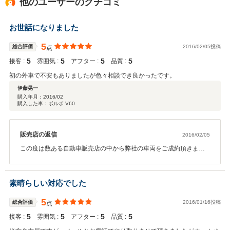
他のユーザーのクチコミ
お世話になりました
5
総合評価
2016/02/05投稿
点
5
5
5
5
接客 :
雰囲気 :
アフター :
品質 :
初の外車で不安もありましたが色々相談でき良かったです。
伊藤晃一
購入年月：
2016/02
購入した車：ボルボ V60
販売店の返信
2016/02/05
この度は数ある自動車販売店の中から弊社の車両をご成約頂きまし
て誠に有難う御座いました。 初めて輸入車の購入との事で、弊社の
Ｖ６０をご検討頂いておりました。 ご不安な部分も、お話させて頂
いている中でご安心頂ける事となり、 ご契約からご納車させて頂き
素晴らしい対応でした
ました。 お車には新車保証プラス弊社の保証も付帯している販売プ
ランとなっておりますので、 より一層ご安心頂けるお車で御座いま
5
総合評価
2016/01/16投稿
点
す。 お住まいも千葉県とお近くで御座いますので、今後ともお車の
5
5
5
5
接客 :
事で 何か御座いましたら何なりとお申し付け下さい。 引き続き末永
雰囲気 :
アフター :
品質 :
いお付き合いをさせて頂けたらと思っておりますので、 よろしくお