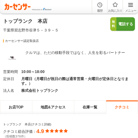
履歴
お気に入り
メニュー
トップランク 本店
無
電話する
料
千葉県習志野市谷津５－３９－５
カーセンサー認定取扱店
クルマは、ただの移動手段ではなく、人生を彩るパートナー
営業時間
10:00～18:00
定休日
月曜日（月曜日が祝日の際は通常営業・火曜日が定休日となりま
す。）
法人名
株式会社トップランク
お店TOP
地図&アクセス
在庫一覧
クチコミ
トップランク 本店(クチコミ詳細)
4.9
クチコミ総合評価：
（投稿数376件）