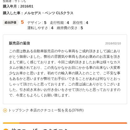
投稿者：サトっち
購入年月：
2016/01
購入した車：メルセデス・ベンツ CLSクラス
5
5
4
4
デザイン :
走行性能 :
居住性 :
総合評価
4
5
運転しやすさ :
維持費の安さ :
販売店の返信
2016/02/10
この度は数ある自動車販売店の中から車両をご成約頂きまして誠にあり
がとう御座いました。弊社の雰囲気や車両も含めお褒めのお言葉を頂き
まして嬉しく感じております。今回ご成約頂きましたお車は様々なカス
タムが施されており、この先なかなかお目にかかる事の出来ない大変希
少なお車かと思います。初めての輸入車の購入とのことで、ご不安な事
もあるかと思いますが弊社でお手伝いできることがあれば何なりとおっ
しゃって頂けたらと思っております。この度は誠にありがとうございま
した。引き続き末永いお付き合いをさせて頂けたらと思っておりますの
で、今度ともよろしくお願い致します。
トップランク 本店のクチコミ一覧を見る(376件)