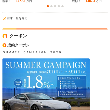
総額：
1477.3
万円
総額：
1482.3
万円
在庫一覧を見る
クーポン
成約クーポン
ＳＵＭＭＥＲ ＣＡＭＰＡＩＧＮ ２０２６