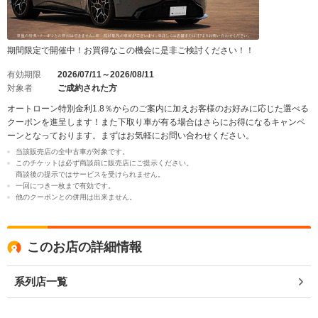
期間限定で開催中！お買得なこの機会に是非ご検討ください！！
有効期限
2026/07/11～2026/08/11
対象者
ご成約された方
オートローン特別金利1.8％からのご案内に加えお客様のお好みに応じた選べる
クーポンを進呈します！また下取り車が有る場合はさらにお得になるキャンペ
ーンとなっております。まずはお気軽にお問い合わせください。
当該販売店の全中古車が対象です。
このチケットは必ず商談前に販売店にご提示ください。
商談後の提示ではサービスを受けられません。
一回につき一枚まで有効です。
他のクーポンとの併用は出来ません。
このお店の詳細情報
系列店一覧