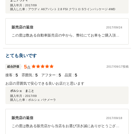
よこアウディ
す。 本当に有難うございました。
購入年月：
2017/09
購入した車：アウディ A6アバント 2.8 FSI クワトロ Sラインパッケージ 4WD
販売店の返信
2017/09/24
この度は数ある自動車販売店の中から、弊社にてお車をご購入頂き
まして誠に有難う御座いました。アウトバックからのお乗り換えと
なりましたよこアウディ様。お乗り換えに際してのお悩みポイント
等を、とてもフランクにお話して頂きましたので、弊社としてもお
とても良いです
話しやすく気持ちよくご案内する事が出来ました。こちらこそ感謝
申し上げます。そして弊社の対応に対して、高い評価と嬉しいお言
5
総合評価
2017/09/17投稿
点
葉、そしてお勧めコメントまで頂きまして誠に有難う御座います！
5
5
5
5
接客 :
ご納車後も気持ちよくカーライフを送って頂けるよう努めますの
雰囲気 :
アフター :
品質 :
で、今後ともご不明点やご要望御座いましたらお気軽にお申し付け
お店の雰囲気で安心できる良いお店だと思います
ください。今後ともよろしくお願い致します。
ポルシェ まこと
購入年月：
2017/09
購入した車：ポルシェ パナメーラ
販売店の返信
2017/09/18
この度は数ある販売店から当店をお選び頂き誠にありがとうござい
ます。 ポルシェ まことさんの気に入った一台が見つかり、私も嬉