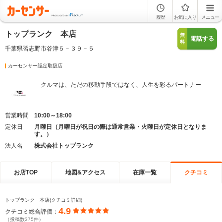
履歴
お気に入り
メニュー
トップランク 本店
無
電話する
料
千葉県習志野市谷津５－３９－５
カーセンサー認定取扱店
クルマは、ただの移動手段ではなく、人生を彩るパートナー
営業時間
10:00～18:00
定休日
月曜日（月曜日が祝日の際は通常営業・火曜日が定休日となりま
す。）
法人名
株式会社トップランク
お店TOP
地図&アクセス
在庫一覧
クチコミ
トップランク 本店(クチコミ詳細)
4.9
クチコミ総合評価：
（投稿数375件）