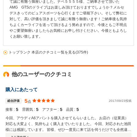
て誠に有難う御座いました。ナベ５５５５様、ご納車させて頂いた
AMG GTSのドライブはお楽しみ頂けておりますでしょうか？メルセ
デスきってのピュアスポーツを心行くまでご堪能下さい。そして弊社に
対して、高い評価を頂きまして誠に有難う御座います！ご納車後も気持
ちよくカーライフを送って頂けるよう努めますので、今後ともご不明点
やご要望御座いましたらお気軽にお申し付けください。今後ともよろし
くお願い致します。
トップランク 本店のクチコミ一覧を見る(375件)
他のユーザーのクチコミ
購入にあたって
5
総合評価
2017/09/23投稿
点
5
5
5
5
接客 :
雰囲気 :
アフター :
品質 :
今回、アウディA6アバントを購入させてもらいました。 お店の（従業員）
対応も大変よく、気持ちよく購入までいたりました。 今回、対応された池田
様には感謝しています。 皆様、ぜひ一度見に来て話を伺うだけでも全然違う
と思いますので、 御検討を考えている方はトップランク船橋までお願いしま