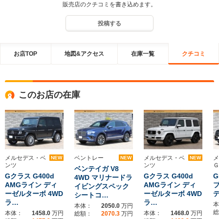
販売店のクチコミを書き込めます。
投稿する
お店TOP
地図&アクセス
在庫一覧
クチコミ
このお店の在庫
メルセデス・ベ
ベントレー
メルセデス・ベ
メ
NEW
NEW
NEW
ンツ
ンツ
Ｇ
ベンテイガ V8
Gクラス G400d
Gクラス G400d
G
4WD マリナードラ
AMGライン ディ
AMGライン ディ
プ
イビングスペック
ーゼルターボ 4WD
ーゼルターボ 4WD
デ
シートコ…
ラ…
ラ…
本
本体：
2050.0
万円
総
本体：
1458.0
万円
本体：
1468.0
万円
総額：
2070.3
万円