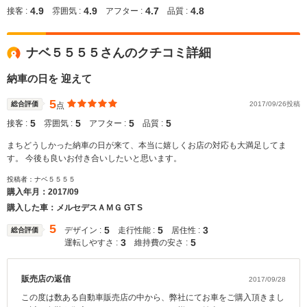
4.9
4.9
4.7
4.8
接客 :
雰囲気 :
アフター :
品質 :
ナベ５５５５さんのクチコミ詳細
納車の日を 迎えて
5
総合評価
2017/09/26投稿
点
5
5
5
5
接客 :
雰囲気 :
アフター :
品質 :
まちどうしかった納車の日が来て、本当に嬉しくお店の対応も大満足してま
す。 今後も良いお付き合いしたいと思います。
投稿者：ナベ５５５５
購入年月：
2017/09
購入した車：メルセデスＡＭＧ GT S
5
5
5
3
デザイン :
走行性能 :
居住性 :
総合評価
3
5
運転しやすさ :
維持費の安さ :
販売店の返信
2017/09/28
この度は数ある自動車販売店の中から、弊社にてお車をご購入頂きまし