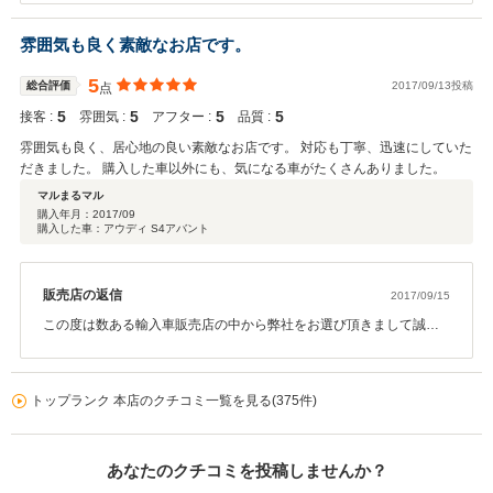
しい限りでございます。 店舗もリニュアルオープンしたばかりとい
うこともあり、ショールームの雰囲気も気に入って頂き何よりでご
雰囲気も良く素敵なお店です。
ざいます。今後も良いお店の雰囲気を保てるよう努めて参ります。
そして今回はこのような高い評価を頂き、誠にありがとうございま
5
総合評価
2017/09/13投稿
点
す。お車のことで何かありましたらお気軽にご相談頂ければと思い
5
5
5
5
接客 :
ます。次回のお乗り換え、車検や整備の際も是非弊社にお任せくだ
雰囲気 :
アフター :
品質 :
さい。そして今後とも末永くお付き合いよろしくお願いたします。
雰囲気も良く、居心地の良い素敵なお店です。 対応も丁寧、迅速にしていた
だきました。 購入した車以外にも、気になる車がたくさんありました。
マルまるマル
購入年月：
2017/09
購入した車：アウディ S4アバント
販売店の返信
2017/09/15
この度は数ある輸入車販売店の中から弊社をお選び頂きまして誠に
有難う御座います。車両は勿論の事、お店の雰囲気や弊社スタッフ
の対応にご満足頂けたようで私も大変嬉しく思っております。お住
まいもとてもお近くで御座いますので、次回の車検や整備の際も是
トップランク 本店のクチコミ一覧を見る(375件)
非弊社にお任せください。この度は誠に有難う御座いました。今後
とも末永くお付き合いをよろしくお願いたします。
あなたのクチコミを投稿しませんか？