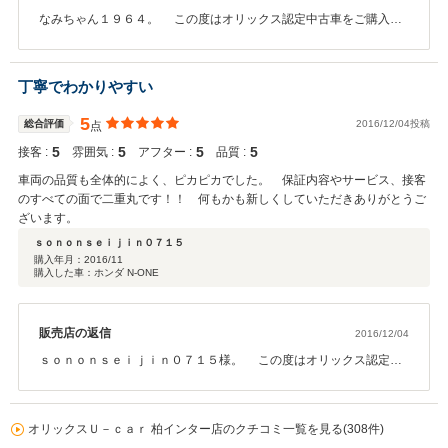
なみちゃん１９６４。 この度はオリックス認定中古車をご購入い
ただきありがとうございました。 そして当店を引き合いいただきま
して誠にありがとうございます。 柏インター店の若松です。 非常
に高い評価をしていただきありがとうございます！！ とても励みに
丁寧でわかりやすい
なります！ また、数ある中古車店舗より当店へご来店いただき誠に
ありがとうございます。 この度、ご購入いただきましたデミオは綺
5
総合評価
2016/12/04投稿
点
麗な色のお車で、人気も非常に高く、根強い人気車種となりますの
5
5
5
5
接客 :
で、非常に良いタイミングでさっとろ様へご案内が出来本当に良か
雰囲気 :
アフター :
品質 :
ったと思っております。 もちろん整備もバッチリ行っておりますの
車両の品質も全体的によく、ピカピカでした。 保証内容やサービス、接客
で、長く乗っていただける1台です！ これから冬本番へ向けて十分活
のすべての面で二重丸です！！ 何もかも新しくしていただきありがとうご
躍してくれる1台ですので、存分に楽しんで下さい！ 何かあれば引き
ざいます。
続きフォローをさせていただきますので、お気軽にご連絡をいただ
ｓｏｎｏｎｓｅｉｊｉｎ０７１５
ければと思います！ この度は誠にありがとう御座いました♪ （＾O
購入年月：
2016/11
＾） 今後ともよろしくお願い致します。
購入した車：ホンダ N-ONE
販売店の返信
2016/12/04
ｓｏｎｏｎｓｅｉｊｉｎ０７１５様。 この度はオリックス認定中
古車をご購入いただきありがとうございました。 そして当店を引き
合いいただきまして誠にありがとうございます。 柏インター店の
若松です。 非常に高い評価をしていただきありがとうございま
オリックスＵ－ｃａｒ 柏インター店のクチコミ一覧を見る(308件)
す！！ 励みになります！ また、数ある中古車店舗より当店へご来店