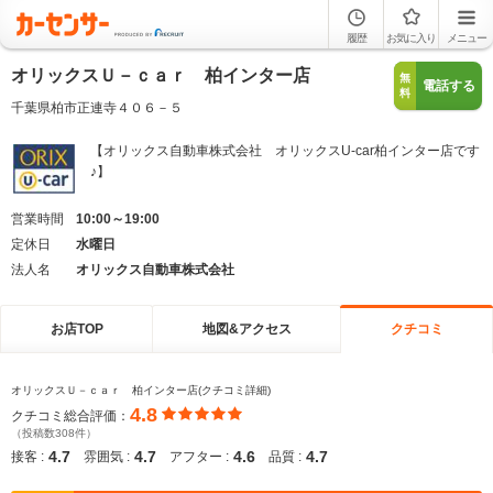
履歴
お気に入り
メニュー
オリックスＵ－ｃａｒ 柏インター店
無
電話する
料
千葉県柏市正連寺４０６－５
【オリックス自動車株式会社 オリックスU-car柏インター店です
♪】
営業時間
10:00～19:00
定休日
水曜日
法人名
オリックス自動車株式会社
お店TOP
地図&アクセス
クチコミ
オリックスＵ－ｃａｒ 柏インター店(クチコミ詳細)
4.8
クチコミ総合評価：
（投稿数308件）
4.7
4.7
4.6
4.7
接客 :
雰囲気 :
アフター :
品質 :