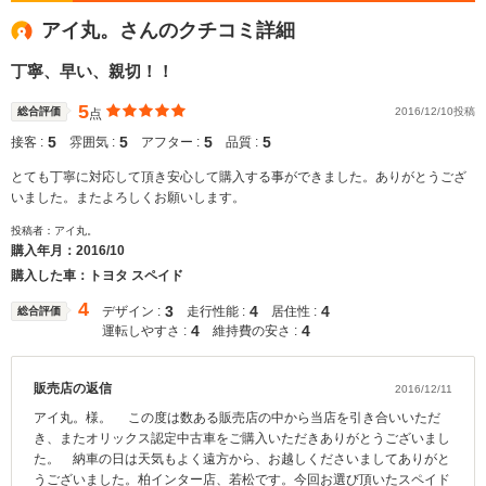
アイ丸。さんのクチコミ詳細
丁寧、早い、親切！！
5
総合評価
2016/12/10投稿
点
5
5
5
5
接客 :
雰囲気 :
アフター :
品質 :
とても丁寧に対応して頂き安心して購入する事ができました。ありがとうござ
いました。またよろしくお願いします。
投稿者：アイ丸。
購入年月：
2016/10
購入した車：トヨタ スペイド
4
3
4
4
デザイン :
走行性能 :
居住性 :
総合評価
4
4
運転しやすさ :
維持費の安さ :
販売店の返信
2016/12/11
アイ丸。様。 この度は数ある販売店の中から当店を引き合いいただ
き、またオリックス認定中古車をご購入いただきありがとうございまし
た。 納車の日は天気もよく遠方から、お越しくださいましてありがと
うございました。柏インター店、若松です。今回お選び頂いたスペイド