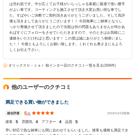
は売れ筋です。中が広くてお子様がいらっしゃる家庭に最適で使い勝手
がよい車です。コーティングも施工させて頂き大変お買い得な車でし
た。すばやいご決断でご契約頂きありがとうございました。そして高評
価も頂きましてありがとうございます！！ 今回無事にご納車となりし
っかり整備させて頂きましたので当面は何の問題もありませんが何かあ
ればすぐにフォローをさせていただきますので、そのときはお気軽にご
連絡をいただければと思います！ この度は誠にありがとう御座いまし
た！！ 今後ともよろしくお願い致します。くれぐれも奥さまにもよろ
しくお伝え下さい。
オリックスＵ－ｃａｒ 柏インター店のクチコミ一覧を見る(308件)
他のユーザーのクチコミ
満足できる買い物ができました
5
総合評価
2016/12/10投稿
点
5
4
4
5
接客 :
雰囲気 :
アフター :
品質 :
早い対応で急な納車にも間に合わせてもらいました。接客も価格も満足でき