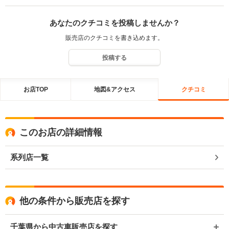
いただき誠にありがとうございます。 この度、ご購入いただきまし
たＮＯＮＥは本当にお客様の車遍歴を聞いていてピッタリな車両と
あなたのクチコミを投稿しませんか？
思いました。見た目もかわいいですし、走っても楽しい車なので絶
対気に入って頂けると思っています。グレード的にも人気が高く、
販売店のクチコミを書き込めます。
非常に良いタイミングでｓｏｎｏｎｓｅｉｊｉｎ０７１５様へご案
内が出来本当に良かったと思っております。 もちろん整備もバッチ
投稿する
リ行っておりますので、長く乗っていただける1台です！ これから冬
本番へ向けてのカーライフ・年末年始に十分活躍してくれる1台です
ので、存分に楽しんで下さい！ 何かあれば引き続きフォローをさせ
お店TOP
地図&アクセス
クチコミ
ていただきますので、お気軽にご連絡をいただければと思います！
この度は誠にありがとう御座いました！！今後ともよろしくお願い
致します。
このお店の詳細情報
系列店一覧
他の条件から販売店を探す
千葉県から中古車販売店を探す