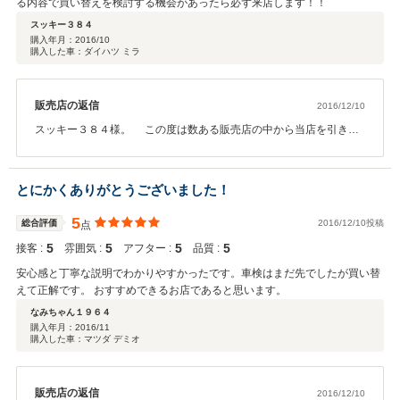
る内容で買い替えを検討する機会があったら必ず来店します！！
スッキー３８４
購入年月：
2016/10
購入した車：ダイハツ ミラ
販売店の返信
2016/12/10
スッキー３８４様。 この度は数ある販売店の中から当店を引き合
いいただき、またオリックス認定中古車をご購入いただきありがと
うございました。 最速納車ができてひと安心の柏インター店、若
松です。急遽必要になられたとのことでお急ぎとの事でしたので何
とにかくありがとうございました！
とか1週間で納車させていただきました。お客様が書類やお振込みを
すぐにして頂けましたので可能となりました。そして 非常に高い評
5
総合評価
2016/12/10投稿
点
価をしていただきありがとうございます！！ ミラは使い勝手も良く
5
5
5
5
接客 :
お客様にぴったりな1台です！気持ちよく乗って頂きたいのでピカピ
雰囲気 :
アフター :
品質 :
カにしました。整備も完璧にさせて頂いたので末永くお乗りいただ
安心感と丁寧な説明でわかりやすかったです。車検はまだ先でしたが買い替
けると思います。 何かあれば引き続きフォローをさせていただきま
えて正解です。 おすすめできるお店であると思います。
すので、そのときはお気軽にご連絡をいただければと思います！ こ
なみちゃん１９６４
の度は誠にありがとう御座いました！！ 今後ともよろしくお願い致
購入年月：
2016/11
します。
購入した車：マツダ デミオ
販売店の返信
2016/12/10